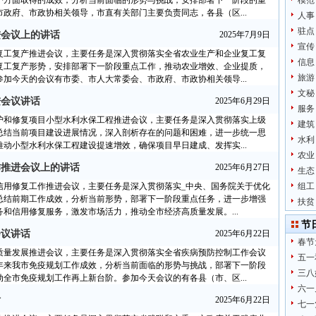
护方面取得的成效，分析当前面临的形势与挑战，安排部署下一阶段的重
模范
政府、市政协相关领导，市直有关部门主要负责同志，各县（区...
人事
驻点
进会议上的讲话
2025年7月9日
宣传
复工复产推进会议，主要任务是深入贯彻落实全省农业生产和企业复工复
信息
复工复产形势，安排部署下一阶段重点工作，推动农业增效、企业提质，
旅游
加今天的会议有市委、市人大常委会、市政府、市政协相关领导...
文秘
进会议讲话
2025年6月29日
服务
护和修复项目小型水利水保工程推进会议，主要任务是深入贯彻落实上级
建筑
总结当前项目建设进展情况，深入剖析存在的问题和困难，进一步统一思
水利
动小型水利水保工程建设提速增效，确保项目早日建成、发挥实...
农业
作推进会议上的讲话
2025年6月27日
生态
信用修复工作推进会议，主要任务是深入贯彻落实_中央、国务院关于优化
组工
总结前期工作成效，分析当前形势，部署下一阶段重点任务，进一步增强
扶贫
和信用修复服务，激发市场活力，推动全市经济高质量发展。...
节
会议讲话
2025年6月22日
春节
质量发展推进会议，主要任务是深入贯彻落实全省疾病预防控制工作会议
五一
年来我市免疫规划工作成效，分析当前面临的形势与挑战，部署下一阶段
三八
全市免疫规划工作再上新台阶。参加今天会议的有各县（市、区...
六一
话
2025年6月22日
七一