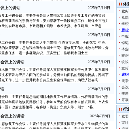
体
会议上的讲话
2025年7月14日
党务
程复工推进会议，主要任务是深入贯彻落实上级关于复工复产的决策部
党课
分析当前面临的形势与任务，安排部署下一阶段重点工作，确保全市电力
组织
天的会议有市委、市政府相关领导，市发改委、市住建局、市应急...
思想
话
2025年7月13日
申报
复工作会议，主要任务是深入学习贯彻_生态文明思想，全面落实_中央、
悼词
复的决策部署，总结我市近年来国土空间生态修复工作的成效与经验，分
毕业
重点任务，进一步凝聚共识、压实责任，推动我市国土空...
转正
用会议上的讲话
2025年7月12日
统战
宣传
技术推广应用会议，主要任务是深入贯彻落实国家关于公共卫生体系建设
述职
菌技术研发与应用方面的初步成果，分析当前面临的形势与挑战，部署下
点工作，进一步提升我市公共卫生安全保障能力，为经济社会高...
规章
会议
讲话
2025年7月12日
季度
进会议，主要任务是总结前期耕地恢复工作开展情况，分析当前面临的形
开幕
满完成年度耕地恢复目标任务，参加今天的会议有市自然资源局、市农业
（区）政府主要领导，各乡镇（街道）负责人等，刚才，*县、...
行
作会议上的讲话
2025年7月9日
党委
审计
生态修复工作会议，主要任务是深入贯彻落实国家关于水生生物保护的重