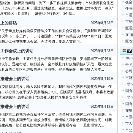
在全
典型经验，剖析突出问题，为下一步工作提供决策参考，市林业局联合生态
于2025年6月至8月，通过实地踏查、座谈交流、数据比对等方式，深入*
任务
实验区（D街道），覆盖32个行政村、5个基...
市委
市纪
议上的讲话
2025年8月28日
区委
**关于重点蚊媒传染病疫情防控工作的有关会议精神，汇报我区近期我区
在“
和下一步工作。一、传达国家、**和**有关会议精神**月**日，国家
区农
防治工作电视电话会议。会议强调，要深入贯彻习...
控工作会议上的讲话
2025年8月23日
热
20
防控工作会议，主要任务是分析当前疫情防控形势，安排部署下一阶段重
高认识、迅速行动、狠抓落实，全力以赴打好疫情防控歼灭战，最大程度
全县
县及周边地区相继报告基孔肯雅热、登革热病例，疫情输入和本...
公司
市财
题推进会上的讲话
2025年8月19日
_学
病疫情持续高发，输入风险不断加大。我区面临的防控形势复杂严峻、任
国有
会，核心目的在于深入贯彻落实_中央、国务院和省委省政府、市委市政府
刻领悟_总书记关于“始终把人民群众生命安全和身体...
_学
国有
作推进会上的讲话
2025年8月18日
在集
疫情防治工作视频会议精神的再落实，也是对我县防控工作的再部署。当
市直
病例，高温多雨天气加速蚊虫孳生，疫情输入和扩散风险持续走高。对我
市人
生死角、部分群众防控意识薄弱等问题客观存在，一旦出现输入...
市公