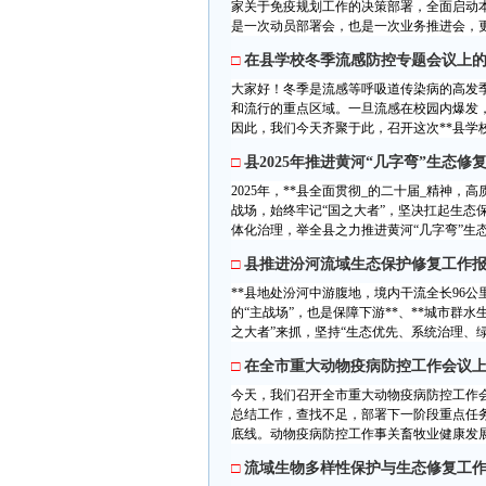
家关于免疫规划工作的决策部署，全面启动
是一次动员部署会，也是一次业务推进会，更
□
在县学校冬季流感防控专题会议上
大家好！冬季是流感等呼吸道传染病的高发
和流行的重点区域。一旦流感在校园内爆发
因此，我们今天齐聚于此，召开这次**县学
□
县2025年推进黄河“几字弯”生态修
2025年，**县全面贯彻_的二十届_精神，
战场，始终牢记“国之大者”，坚决扛起生态
体化治理，举全县之力推进黄河“几字弯”生态修
□
县推进汾河流域生态保护修复工作报
**县地处汾河中游腹地，境内干流全长96公
的“主战场”，也是保障下游**、**城市群
之大者”来抓，坚持“生态优先、系统治理、绿
□
在全市重大动物疫病防控工作会议
今天，我们召开全市重大动物疫病防控工作
总结工作，查找不足，部署下一阶段重点任
底线。动物疫病防控工作事关畜牧业健康发展
□
流域生物多样性保护与生态修复工