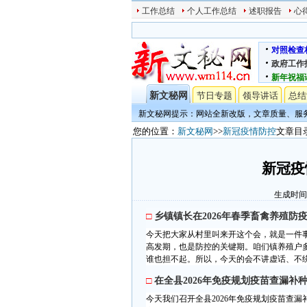
工作总结
个人工作总结
述职报告
心
对照检查
政府工作
新年祝福
新文秘网
节日专题
领导讲话
总结
新文秘网提示：网站全新改版，文章质量、服
您的位置：
新文秘网
>>
新冠疫情防控
文章目
新冠疫
生成时间:20
□
乡镇镇长在2026年春季畜禽养殖防
今天把大家从村里叫来开这个会，就是一件
高发期，也是防控的关键期。咱们镇养殖户
谁也担不起。所以，今天的会不讲虚话、不绕
□
在全县2026年免疫规划疫苗查漏
今天我们召开全县2026年免疫规划疫苗查