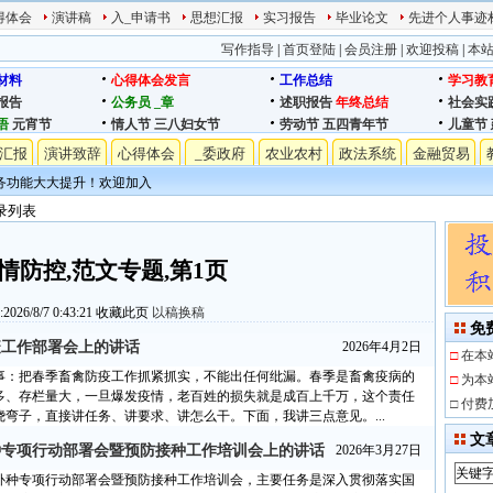
得体会
演讲稿
入_申请书
思想汇报
实习报告
毕业论文
先进个人事迹
写作指导
|
首页登陆
|
会员注册
|
欢迎投稿
|
本
材料
心得体会发言
工作总结
学习教
报告
公务员
_章
述职报告
年终总结
社会实
语
元宵节
情人节
三八妇女节
劳动节
五四青年节
儿童节
汇报
演讲致辞
心得体会
_委政府
农业农村
政法系统
金融贸易
务功能大大提升！欢迎加入
录列表
情防控,范文专题,第1页
26/8/7 0:43:21
收藏此页
以稿换稿
免
疫工作部署会上的讲话
2026年4月2日
□
在本
事：把春季畜禽防疫工作抓紧抓实，不能出任何纰漏。春季是畜禽疫病的
□
为本
多、存栏量大，一旦爆发疫情，老百姓的损失就是成百上千万，这个责任
□
付费
弯子，直接讲任务、讲要求、讲怎么干。下面，我讲三点意见。...
文
补种专项行动部署会暨预防接种工作培训会上的讲话
2026年3月27日
漏补种专项行动部署会暨预防接种工作培训会，主要任务是深入贯彻落实国