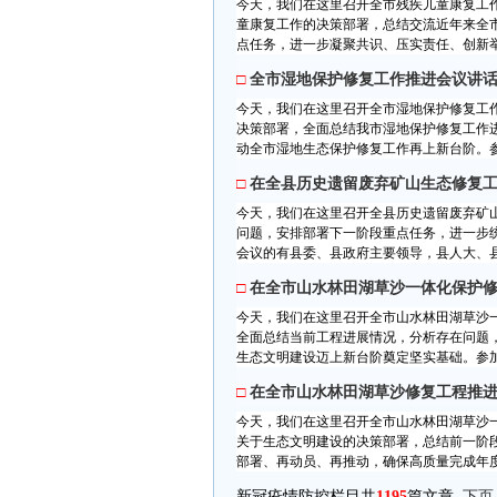
今天，我们在这里召开全市残疾儿童康复工
童康复工作的决策部署，总结交流近年来全
点任务，进一步凝聚共识、压实责任、创新举
□
全市湿地保护修复工作推进会议讲
今天，我们在这里召开全市湿地保护修复工
决策部署，全面总结我市湿地保护修复工作
动全市湿地生态保护修复工作再上新台阶。参
□
在全县历史遗留废弃矿山生态修复
今天，我们在这里召开全县历史遗留废弃矿
问题，安排部署下一阶段重点任务，进一步
会议的有县委、县政府主要领导，县人大、县
□
在全市山水林田湖草沙一体化保护
今天，我们在这里召开全市山水林田湖草沙
全面总结当前工程进展情况，分析存在问题
生态文明建设迈上新台阶奠定坚实基础。参加
□
在全市山水林田湖草沙修复工程推
今天，我们在这里召开全市山水林田湖草沙
关于生态文明建设的决策部署，总结前一阶
部署、再动员、再推动，确保高质量完成年度
新冠疫情防控栏目共
1195
篇文章
下页