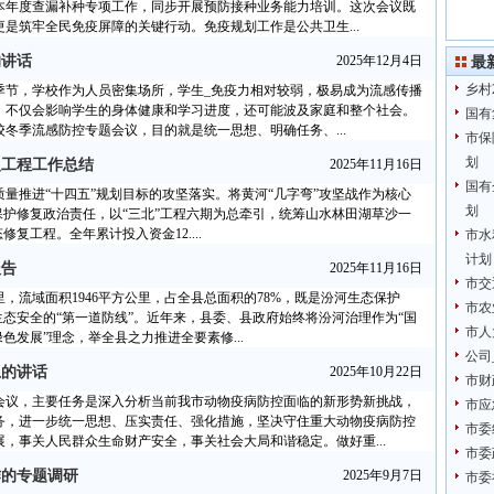
本年度查漏补种专项工作，同步开展预防接种业务能力培训。这次会议既
是筑牢全民免疫屏障的关键行动。免疫规划工作是公共卫生...
的讲话
2025年12月4日
最
乡村
季节，学校作为人员密集场所，学生_免疫力相对较弱，极易成为流感传播
，不仅会影响学生的身体健康和学习进度，还可能波及家庭和整个社会。
国有
校冬季流感防控专题会议，目的就是统一思想、明确任务、...
市保
划
复工程工作总结
2025年11月16日
国有
高质量推进“十四五”规划目标的攻坚落实。将黄河“几字弯”攻坚战作为核心
划
保护修复政治责任，以“三北”工程六期为总牵引，统筹山水林田湖草沙一
复工程。全年累计投入资金12....
市水
计划
告​
2025年11月16日
市交
里，流域面积1946平方公里，占全县总面积的78%，既是汾河生态保护
市农
水生态安全的“第一道防线”。近年来，县委、县政府始终将汾河治理作为“国
市人
色发展”理念，举全县之力推进全要素修...
公司
上的讲话
2025年10月22日
市财
会议，主要任务是深入分析当前我市动物疫病防控面临的新形势新挑战，
市应
务，进一步统一思想、压实责任、强化措施，坚决守住重大动物疫病防控
市委
，事关人民群众生命财产安全，事关社会大局和谐稳定。做好重...
市委
作的专题调研
2025年9月7日
市委