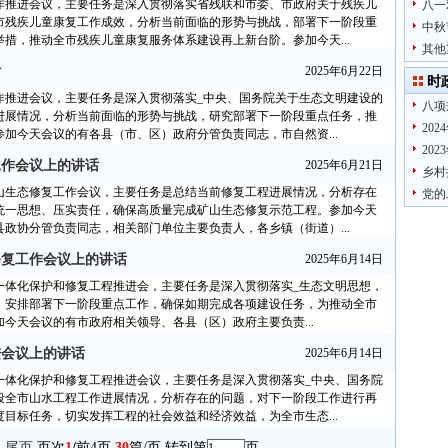
作推进会议，主要任务是深入贯彻落实省残联和市委、市政府关于残疾儿
八一
市残疾儿童康复工作成效，分析当前面临的形势与挑战，部署下一阶段重
中秋
措，推动全市残疾儿童康复服务体系建设再上新台阶。参加今天...
其他
话
2025年6月22日
时
作推进会议，主要任务是深入贯彻落实_中央、国务院关于生态文明建设的
八项
进展情况，分析当前面临的形势与挑战，研究部署下一阶段重点任务，推
20
加今天会议的有各县（市、区）政府分管负责同志，市自然资...
20
工作会议上的讲话
2025年6月21日
乡村
山生态修复工作会议，主要任务是总结当前修复工程进展情况，分析存在
党的
统一思想、压实责任，确保高质量完成矿山生态修复示范工程。参加今天
政协分管负责同志，相关部门单位主要负责人，各乡镇（街道）...
修复工作会议上的讲话
2025年6月14日
一体化保护和修复工程推进会，主要任务是深入贯彻落实_生态文明思想，
，安排部署下一阶段重点工作，确保如期完成各项建设任务，为推动全市
今天会议的有市政府相关领导、各县（区）政府主要负责...
进会议上的讲话
2025年6月14日
一体化保护和修复工程推进会议，主要任务是深入贯彻落实_中央、国务院
段全市山水工程工作进展情况，分析存在的问题，对下一阶段工作进行再
目标任务，切实发挥工程的社会效益和经济效益，为全市生态...
尾页
页次
1
/
前4页
30
篇/页 转到第
页