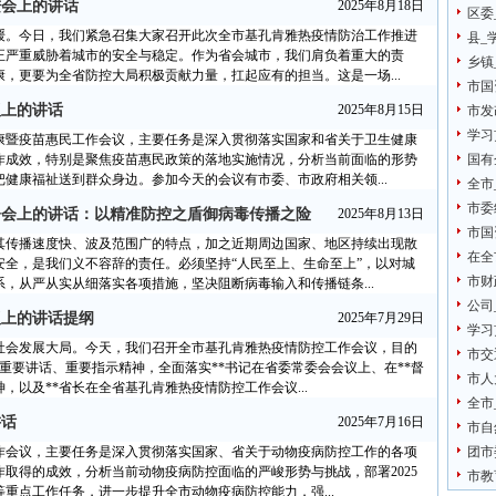
进会上的讲话
2025年8月18日
区委
缓。今日，我们紧急召集大家召开此次全市基孔肯雅热疫情防治工作推进
县_
正严重威胁着城市的安全与稳定。作为省会城市，我们肩负着重大的责
乡镇
，更要为全省防控大局积极贡献力量，扛起应有的担当。这是一场...
市国
议上的讲话
2025年8月15日
市发
学习
康暨疫苗惠民工作会议，主要任务是深入贯彻落实国家和省关于卫生健康
作成效，特别是聚焦疫苗惠民政策的落地实施情况，分析当前面临的形势
国有
健康福祉送到群众身边。参加今天的会议有市委、市政府相关领...
全市
市委
署会上的讲话：以精准防控之盾御病毒传播之险
2025年8月13日
市国
其传播速度快、波及范围广的特点，加之近期周边国家、地区持续出现散
在全
全，是我们义不容辞的责任。必须坚持“人民至上、生命至上”，以对城
市财
，从严从实从细落实各项措施，坚决阻断病毒输入和传播链条...
公司
议上的讲话提纲
2025年7月29日
学习
社会发展大局。今天，我们召开全市基孔肯雅热疫情防控工作会议，目的
市交
重要讲话、重要指示精神，全面落实**书记在省委常委会会议上、在**督
市人
以及**省长在全省基孔肯雅热疫情防控工作会议...
全市
讲话
2025年7月16日
市自
作会议，主要任务是深入贯彻落实国家、省关于动物疫病防控工作的各项
团市
作取得的成效，分析当前动物疫病防控面临的严峻形势与挑战，部署2025
市教
重点工作任务，进一步提升全市动物疫病防控能力，强...