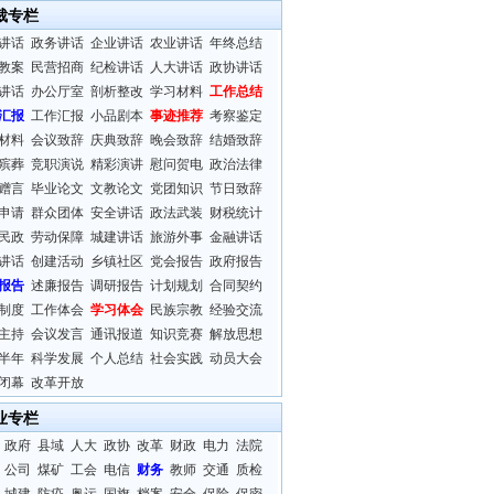
裁专栏
讲话
政务讲话
企业讲话
农业讲话
年终总结
教案
民营招商
纪检讲话
人大讲话
政协讲话
讲话
办公厅室
剖析整改
学习材料
工作总结
汇报
工作汇报
小品剧本
事迹推荐
考察鉴定
材料
会议致辞
庆典致辞
晚会致辞
结婚致辞
殡葬
竞职演说
精彩演讲
慰问贺电
政治法律
赠言
毕业论文
文教论文
党团知识
节日致辞
申请
群众团体
安全讲话
政法武装
财税统计
民政
劳动保障
城建讲话
旅游外事
金融讲话
讲话
创建活动
乡镇社区
党会报告
政府报告
报告
述廉报告
调研报告
计划规划
合同契约
制度
工作体会
学习体会
民族宗教
经验交流
主持
会议发言
通讯报道
知识竞赛
解放思想
半年
科学发展
个人总结
社会实践
动员大会
闭幕
改革开放
业专栏
政府
县域
人大
政协
改革
财政
电力
法院
公司
煤矿
工会
电信
财务
教师
交通
质检