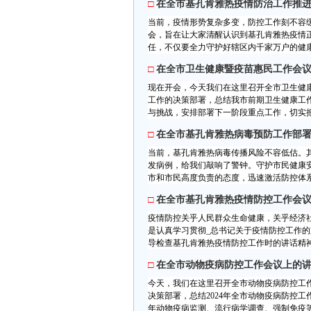
□
在全市基孔肯雅热疫情防治工作推
当前，疫情形势复杂多变，防控工作刻不容
会，旨在让大家清醒认识到基孔肯雅热疫情
任，不仅要全力守护好辖区内千家万户的健康
□
在全市卫生健康暨疫苗惠民工作会
现在开会，今天我们在这里召开全市卫生健
工作的决策部署，总结我市前期卫生健康工
与挑战，安排部署下一阶段重点工作，切实把
□
在全市基孔肯雅热病毒预防工作部
当前，基孔肯雅热病毒传播风险不容低估。
发病例，给我们敲响了警钟。守护市民健康安
市和市民高度负责的态度，迅速激活防控体系
□
在全市基孔肯雅热疫情防控工作会
疫情防控关乎人民群众生命健康，关乎经济
是认真学习贯彻_总书记关于疫情防控工作的
导检查基孔肯雅热疫情防控工作时的讲话精神，
□
在全市动物疫病防控工作会议上的
今天，我们在这里召开全市动物疫病防控工
决策部署，总结2024年全市动物疫病防控工
年动物疫病监测、流行病学调查、强制免疫等