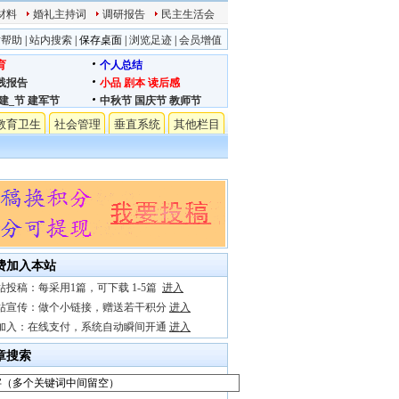
材料
婚礼主持词
调研报告
民主生活会
站帮助
|
站内搜索
|
保存桌面
|
浏览足迹
|
会员增值
育
个人总结
践报告
小品
剧本
读后感
建_节
建军节
中秋节
国庆节
教师节
教育卫生
社会管理
垂直系统
其他栏目
费加入本站
站投稿：每采用1篇，可下载 1-5篇
进入
站宣传：做个小链接，赠送若干积分
进入
加入：在线支付，系统自动瞬间开通
进入
章搜索