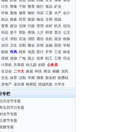
城建
防疫
奥运
国旗
档案
安全
保险
保密
计生
禁毒
干部
教育
银行
食品
矿业
环保
畜牧
烟草
物价
培训
工委
水产
会计
执法
粮食
经贸
能源
物业
文明
统战
督查
政治
法律
行政
管理
农村
机关
综治
药品
老干
部队
商场
人才
和谐
普法
公文
公关
求职
石油
消防
通信
农机
就业
铁路
信访
卫生
后勤
聚会
宾馆
金融
医院
学校
邮政
作风
税务
地震
统计
开学
工业
林业
营销
道德
广电
国土
党章
职工
工商
司法
计算机
共青团
幼儿园
妇联
公务员
生活会
二十大
换届
科技
商业
贿赂
农民
文化
体育
法制
学期
稽查
新农村
收费站
房地产
读后感
检察院
统战民政
大学生
日专栏
元旦佳节专题
和五四节日专题
妇女节专题
儿童节专题
党建专题