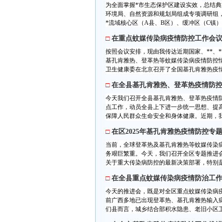
为全面掌握*市生态保护区建设实效，总结
环境局、自然资源和规划局组成专项调研组，
*流域核心区（A县、B区）、缓冲区（C镇）及
□
在重点蚊媒传染病疫情防控工作会
按照会议安排，现由我传达近期国家、**、
基孔肯雅热、登革热等蚊媒传染病疫情防控情况
卫生健康委在北京召开了全国基孔肯雅热疫情
□
在全县基孔肯雅热、登革热疫情防
今天我们召开全县基孔肯雅热、登革热疫情
点工作，动员全县上下进一步统一思想、提
保障人民群众生命安全和身体健康。近期，我
□
在区2025年基孔肯雅热疫情防控专
当前，全球登革热及基孔肯雅热等蚊媒传染
务艰巨繁重。今天，我们召开全区专题推进
关于重大传染病防控的最新决策部署，特别是深
□
在全县重点蚊媒传染病疫情防治工
今天的推进会，既是对全区重点蚊媒传染病
前广西多地已出现登革热、基孔肯雅热输入
们县而言，城乡结合部积水隐患、老旧小区卫