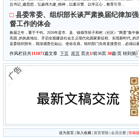
总书记_建思想，弘扬伟大建_精神，以案示警、以学正心，教育引导...
□
县委常委、组织部长谈严肃换届纪律加强
督工作的体会
换届之年，重于千钧。2026年是市、县、镇领导班子和村（社区）“两委”集
巩固_的执政地位、开启全面建设社会主义现代化国家新征程、实现新时代_的
县委组织部长，我深感责任如山、使命在肩。组织部门负有直接责任，必须以最严
作风栏目共
111071
篇文章
下页
尾页
页次
1
/
前36页
30
篇/页 转到第
设为首页
|
加入收藏
|
首页登陆
|
会员注册
|
投稿