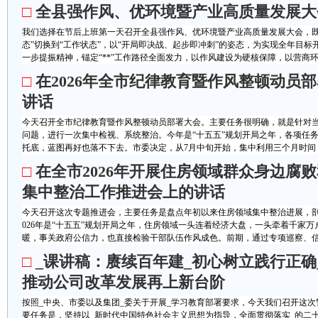
□
全县强作风、优环境暨产业高质量发展大
我们选择在节后上班第一天召开全县强作风、优环境暨产业高质量发展大会，既
态”切换到“工作状态”，以“开局即决战、起步即冲刺”的姿态，为实现全年目
一步提振精神，锚定“**”工作路径全面发力，以作风建设为硬核保障，以营商环境
□
在2026年全市纪律教育暨作风整顿动员
讲话
今天召开全市纪律教育暨作风整顿动员部署大会。主要任务很明确，就是针对
问题，进行一次集中检视、系统整治。今年是“十五五”规划开局之年，各项任
托底，蓝图再好也落不下去。市委决定，从7月中旬开始，集中利用三个月时间，
□
在全市2026年开展住房领域群众身边腐
集中整治工作推进会上的讲话
今天召开这次专题推进会，主要任务是盘点年初以来住房领域集中整治进展，剖
026年是“十五五”规划开局之年，住房领域一头连着经济大盘，一头牵着千家
暖，事关政府公信力，也直接检验干部队伍作风成色。前期，通过专项巡察、信访
□
_课讲稿：赓续百年建_初心树立践行正确
推动公司改革发展再上新台阶
按照_中央、市委以及集团_委关于开展_学习教育部署要求，今天我们召开这次
要任务是，坚持以_新时代中国特色社会主义思想为指导，全面贯彻落实_的二