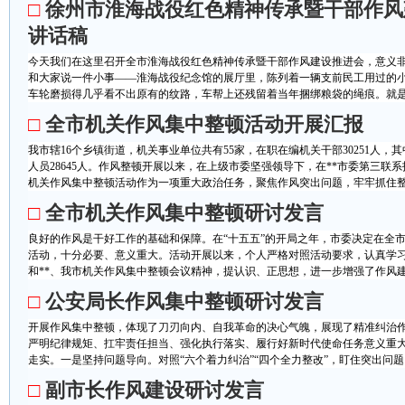
□
徐州市淮海战役红色精神传承暨干部作风
讲话稿
今天我们在这里召开全市淮海战役红色精神传承暨干部作风建设推进会，意义
和大家说一件小事——淮海战役纪念馆的展厅里，陈列着一辆支前民工用过的
车轮磨损得几乎看不出原有的纹路，车帮上还残留着当年捆绑粮袋的绳痕。就是这
□
全市机关作风集中整顿活动开展汇报
我市辖16个乡镇街道，机关事业单位共有55家，在职在编机关干部30251人，其
人员28645人。作风整顿开展以来，在上级市委坚强领导下，在**市委第三联
机关作风集中整顿活动作为一项重大政治任务，聚焦作风突出问题，牢牢抓住整顿
□
全市机关作风集中整顿研讨发言
良好的作风是干好工作的基础和保障。在“十五五”的开局之年，市委决定在全
活动，十分必要、意义重大。活动开展以来，个人严格对照活动要求，认真学习
和**、我市机关作风集中整顿会议精神，提认识、正思想，进一步增强了作风建设
□
公安局长作风集中整顿研讨发言
开展作风集中整顿，体现了刀刃向内、自我革命的决心气魄，展现了精准纠治
严明纪律规矩、扛牢责任担当、强化执行落实、履行好新时代使命任务意义重
走实。一是坚持问题导向。对照“六个着力纠治”“四个全力整改”，盯住突出问题、
□
副市长作风建设研讨发言