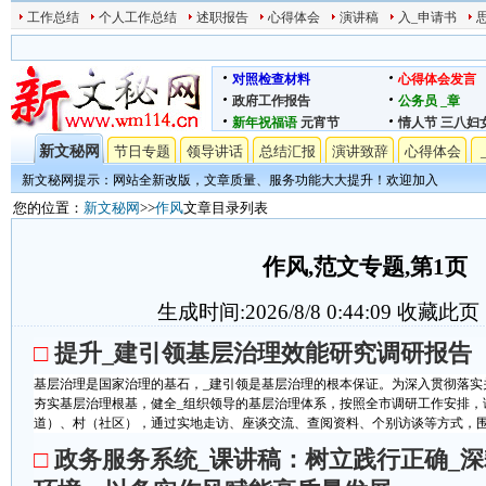
工作总结
个人工作总结
述职报告
心得体会
演讲稿
入_申请书
对照检查材料
心得体会发言
政府工作报告
公务员
_章
新年祝福语
元宵节
情人节
三八妇
新文秘网
节日专题
领导讲话
总结汇报
演讲致辞
心得体会
新文秘网提示：网站全新改版，文章质量、服务功能大大提升！欢迎加入
您的位置：
新文秘网
>>
作风
文章目录列表
作风,范文专题,第1页
生成时间:2026/8/8 0:44:09
收藏此页
□
提升_建引领基层治理效能研究调研报告
基层治理是国家治理的基石，_建引领是基层治理的根本保证。为深入贯彻落实
夯实基层治理根基，健全_组织领导的基层治理体系，按照全市调研工作安排，
道）、村（社区），通过实地走访、座谈交流、查阅资料、个别访谈等方式，围绕
□
政务服务系统_课讲稿：树立践行正确_