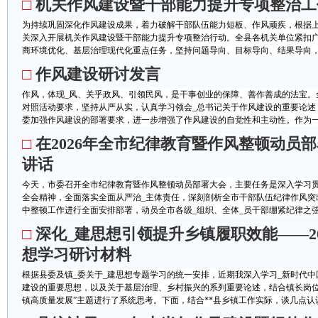
□
机关作风建设暨干部能力提升专项整治工
为持续巩固深化作风建设成果，着力破解干部队伍能力短板、作风顽疾，根据上级
关深入开展机关作风建设暨干部能力提升专项整治行动。全县各机关单位紧扣广
商环境优化、基层治理现代化重点任务，坚持问题导向、目标导向、结果导向，统
□
作风建设研讨发言
作风，体现_风、关乎政风、引领民风，是干事创业的保障、善作善成的法宝。
对照活动要求，坚持从严从实，认真学习领会_总书记关于作风建设的重要论述
委加强作风建设的部署要求，进一步增强了作风建设的自觉性和主动性。作为一名
□
在2026年全市纪律教育暨作风整顿动员
讲话
今天，市委召开全市纪律教育暨作风整顿动员部署大会，主要任务是深入学习
全会精神，全面落实全面从严治_主体责任，深刻剖析全市干部队伍纪律作风突出
中整顿工作进行全面安排部署，动员全市各级_组织、全体_员干部绷紧纪律之弦、
□
深化_建思想引领提升乡镇履职效能——20
想学习研讨材料
根据县委及镇_委关于_建思想专题学习的统一安排，近期我深入学习_新时代中
建设的重要思想，以及关于基层治理、乡村振兴的系列重要论述，结合镇长岗位
镇高质量发展”主题进行了系统思考。下面，结合**县乡镇工作实际，谈几点认识和