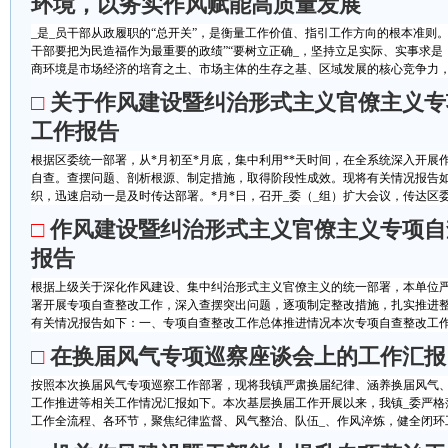
环境，以务实作风赋能高质量发展
_是_员干部从政履职的“总开关”，是衡量工作价值、指引工作方向的根本准则。
干部要把为民造福作为最重要的政绩”“要树立正确_，坚持立足实际、实事求是
商环境是市场经济的培育之土、市场主体的生存之基、区域发展的核心竞争力，政
□
关于作风建设暨纠治形式主义官僚主义专
工作报告
根据区委统一部署，从*月初至*月底，集中利用**天时间，在全系统深入开展
自查。查摆问题、剖析根源、制定措施，取得阶段性成效。现将有关情况报告
织，迅速启动一是及时传达部署。*月*日，召开_委（_组）扩大会议，传达区委专
□
作风建设暨纠治形式主义官僚主义专项自
报告
根据上级关于深化作风建设、集中纠治形式主义官僚主义的统一部署，本单位
署开展专项自查整改工作，深入查摆突出问题，逐项制定整改措施，扎实推进
有关情况报告如下：一、专项自查整改工作总体推进情况本次专项自查整改工作紧
□
在换届风气专项巡察座谈会上的工作汇报
按照本次换届风气专项巡察工作部署，现将我镇严肃换届纪律、涵养换届风气
工作推进等相关工作情况汇报如下。本次基层换届工作开展以来，我镇_委严格
工作全流程、各环节，聚焦纪律监督、风气整治、队伍_、作风淬炼，健全闭环工