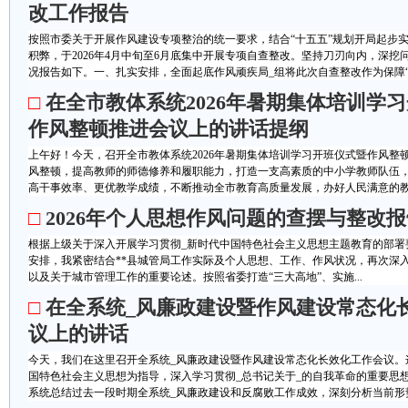
改工作报告
按照市委关于开展作风建设专项整治的统一要求，结合“十五五”规划开局起步实
积弊，于2026年4月中旬至6月底集中开展专项自查整改。坚持刀刃向内，深
况报告如下。一、扎实安排，全面起底作风顽疾局_组将此次自查整改作为保障“十五
□
在全市教体系统2026年暑期集体培训学
作风整顿推进会议上的讲话提纲
上午好！今天，召开全市教体系统2026年暑期集体培训学习开班仪式暨作风整
风整顿，提高教师的师德修养和履职能力，打造一支高素质的中小学教师队伍
高干事效率、更优教学成绩，不断推动全市教育高质量发展，办好人民满意的教育
□
2026年个人思想作风问题的查摆与整改
根据上级关于深入开展学习贯彻_新时代中国特色社会主义思想主题教育的部署要
安排，我紧密结合**县城管局工作实际及个人思想、工作、作风状况，再次深
以及关于城市管理工作的重要论述。按照省委打造“三大高地”、实施...
□
在全系统_风廉政建设暨作风建设常态化
议上的讲话
今天，我们在这里召开全系统_风廉政建设暨作风建设常态化长效化工作会议。
国特色社会主义思想为指导，深入学习贯彻_总书记关于_的自我革命的重要思
系统总结过去一段时期全系统_风廉政建设和反腐败工作成效，深刻分析当前形势任