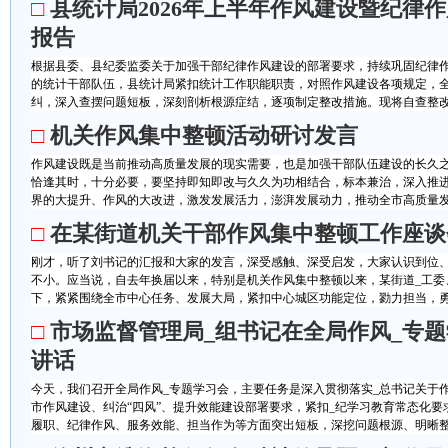
□
县统计局2026年上半年作风建设暨纪律
报告
根据县委、县纪委监委关于加强干部纪律作风建设的部署要求，持续巩固纪律
的统计干部队伍，县统计局紧扣统计工作职能职责，对照作风建设各项规定，全面
纠，深入查摆问题短板，深刻剖析根源症结，逐项制定整改措施。现将自查整改情
□
机关作风集中整顿活动研讨发言
作风建设既是当前推动高质量发展的现实需要，也是加强干部队伍建设的长久
恰逢其时，十分必要，要坚持即知即改与久久为功相结合，标本兼治，深入推
界的大提升、作风的大改进，激发发展活力，澎湃发展动力，推动全市高质量发展
□
在某街道机关干部作风集中整顿工作座谈
刚才，听了刘书记的汇报和大家的发言，深受感触、深受启发，大家认识到位
不小。应当说，自去年换届以来，特别是机关作风集中整顿以来，某街道_工委
下，紧紧围绕全市中心任务、发展大局，紧扣中心城区功能定位，勠力担当，勇于
□
市场监督管理局_组书记在全局作风_专
讲话
今天，我们召开全局作风_专题学习会，主要任务是深入贯彻落实_总书记关于
市作风建设、纠治“四风”、提升效能建设部署要求，紧扣_纪学习教育常态化
履职、纪律作风、服务效能、担当作为等方面突出短板，深挖问题根源、明晰整改