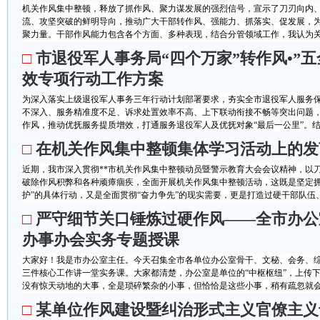
机关作风集中整顿，释放了抓作风、聚力谋发展的强烈信号，宣示了刀刃向内
流、攻坚突破的鲜明导向，推动广大干部转作风、强能力、抓落实、促发展，为
聚力量。干部作风能力包含各个方面、多种表现，结合分管领域工作，我认为关键
□
市退役军人事务局“四个万家”转作风•”五
效专项行动工作方案
为深入落实上级退役军人事务三年行动计划部署要求，夯实全市退役军人服务
不深入、服务精准度不足、诉求处置效率不高、上下联动衔接不畅等突出问题
作风，推动优抚服务提质增效，打通服务退役军人及优抚对象“最后一公里”。结合*
□
在机关作风集中整顿集体学习活动上的发
近期，我市深入贯彻**市机关作风集中整顿动员暨警示教育大会会议精神，以
破除作风积弊和各种顽瘴痼疾，全面开展机关作风集中整顿活动，这既是坚定拥
护”的具体行动，又是全面贯彻“奋力争先”的现实需要，更是打造过硬干部队伍、
□
严守细节关口锤炼过硬作风——全市办公
办事办会实务专题授课
大家好！我是市办公室主任。今天召集全市各单位办公室骨干、文秘、会务、
三件核心工作讲一堂实务课。大家都清楚，办公室是单位的“中枢枢纽”，上传
没有惊天动地的大事，全是琐碎繁杂的小事，但恰恰是这些小事，稍有疏忽就会出
□
某单位作风建设暨纠治形式主义官僚主义