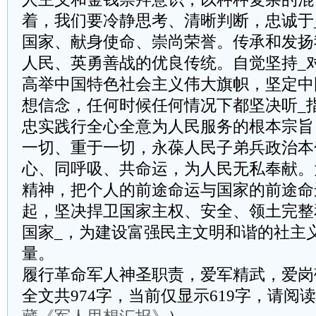
着，我们要冷静思考、清晰判断，忠诚于
国家、献身使命、崇尚荣誉。传承和发扬
人民、英勇善战的优良传统。自觉坚持_
高举中国特色社会主义伟大旗帜，坚定中
想信念，任何时候任何情况下都坚决听_
忠实践行全心全意为人民服务的根本宗旨
一切、重于一切，永葆人民子弟兵政治本
心、同呼吸、共命运，为人民无私奉献。
精神，把个人的前途命运与国家的前途命
起，坚决捍卫国家主权、安全、领土完整
国家_，为建设富强民主文明和谐的社主
量。
履行革命军人神圣职责，爱军精武，爱岗
全文共974字，当前仅显示619字，请阅