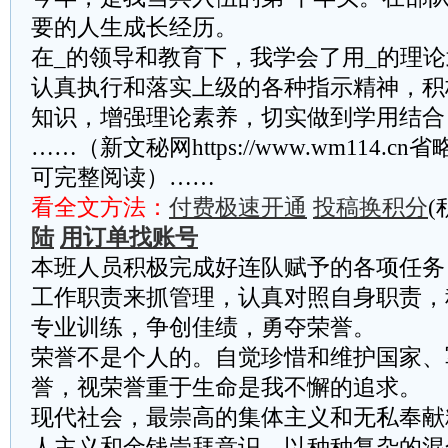
要的人生成长经历。
在_的领导和教育下，我学会了用_的理
认真执行和落实上级的各种指示精神，积
知识，增强理论素养，切实做到学用结合
……（新文秘网https://www.wm114.c
可完整阅读）……
看全文方法：
付费极速开通
投稿换积分
(
陆
用订单找账号
本班人员积极完成好连队赋予的各项任务
工作职责来抓管理，认真对照自身职责，
专业训练，争创佳绩，勇夺荣誉。
荣誉不是个人的。自觉珍惜和维护国家、
誉，视荣誉重于生命是我不懈的追求。
现代社会，最崇高的集体主义和无私奉献
人主义和金钱崇拜意识，以种种复杂的混