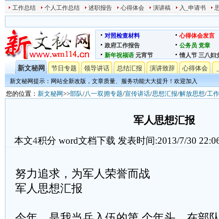
工作总结
个人工作总结
述职报告
心得体会
演讲稿
入_申请书
对照检查材料
心得体会发言
政府工作报告
公务员
党章
新年祝福语
元宵节
情人节
三八妇
新文秘网
节日专题
领导讲话
总结汇报
演讲致辞
心得体会
新文秘网提示：网站全新改版，文章质量、服务功能大大提升！欢迎加入
您的位置：
新文秘网
>>
部队
/
八一双拥专题
/
宣传讲话
/
思想汇报
/
解放思想
/
工
军人思想汇报
本文
4
积分
word文档下载
发表时间:2013/7/30 22:0
努力追求，为军人荣誉而战
军人思想汇报
今年，是我当兵入伍的第 个年头。在部