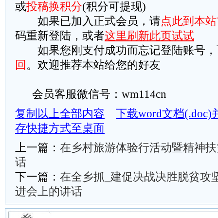
或
投稿换积分
(积分可提现)
如果已加入正式会员，请
点此到本站
码重新登陆，或者
这里刷新此页试试
如果您刚支付成功而忘记登陆账号，
回
。欢迎推荐本站给您的好友
会员客服微信号：wm114cn
复制以上全部内容
下载word文档(.do
存快捷方式至桌面
上一篇：
在乡村旅游体验行活动暨精神扶
话
下一篇：
在全乡抓_建促决战决胜脱贫攻坚
进会上的讲话