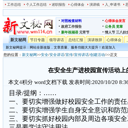
工作总结
个人工作总结
述职报告
心得体会
演讲稿
入_申请书
对照检查材料
心得体会发言
政府工作报告
公务员
党章
新年祝福语
元宵节
情人节
三八妇
新文秘网
节日专题
领导讲话
总结汇报
演讲致辞
心得体会
新文秘网提示：网站全新改版，文章质量、服务功能大大提升！欢迎加入
您的位置：
新文秘网
>>
安全
/
安全讲话
/
宣传
/
宣传讲话
/
创建活动
/>>正文
在安全生产进校园宣传活动上
本文
4
积分
word文档下载
发表时间:2020/10/20 8:3
目录/提纲：……
一、要切实增强做好校园安全工作的责任
二、要切实增强学生自身安全意识和防范
三、要切实抓好校园内部及周边各项安全
三是要学法守法用法