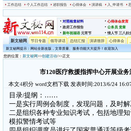
工作总结
个人工作总结
述职报告
心得体会
演讲稿
入_申请书
对照检查材料
心得体会发言
政府工作报告
公务员
党章
新年祝福语
元宵节
情人节
三八妇
新文秘网
节日专题
领导讲话
总结汇报
演讲致辞
心得体会
新文秘网提示：网站全新改版，文章质量、服务功能大大提升！欢迎加入
您的位置：
新文秘网
>>
创建活动
/>>正文
市120医疗救援指挥中心开展业务
本文
4
积分
word文档下载
发表时间:2013/6/24 16:0
目录/提纲：……
一是实行周例会制度，发现问题，及时解
二是组织各种专业知识考试，包括地理知识
模拟警情考试等
四是组织调度员进行了国家普通话等级考