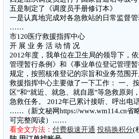
五是制定了《调度员手册修订本》
一是认真地完成对各急救站的日常监督管
……
市120医疗救援指挥中心
开 展 业 务 活 动 情 况
2012年度，我单位在卫生局的领导下，
管理暂行条例》和《事业单位登记管理暂
规定，按照核准登记的宗旨和业务范围开展
救援指挥中心主要做了一下工作： 一、按
区”和“就近、就急、就自愿”等急救原则
急救任务。 2012年已累计接听、呼出电话
……（新文秘网https://www.wm114.c
可完整阅读）……
看全文方法：
付费极速开通
投稿换积分
(
陆
用订单找账号