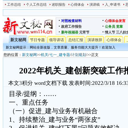
工作总结
个人工作总结
述职报告
心得体会
演讲稿
入_申请书
对照检查材料
心得体会发言
政府工作报告
公务员
党章
新年祝福语
元宵节
情人节
三八妇
新文秘网
节日专题
领导讲话
总结汇报
演讲致辞
心得体会
新文秘网提示：网站全新改版，文章质量、服务功能大大提升！欢迎加入
您的位置：
新文秘网
>>
机关
/
七一_建专题
/
计划规划
/>>正文
2022年机关_建创新突破工
本文
3
积分
word文档下载
发表时间:2022/3/18 16:3
目录/提纲：……
一、重点任务
（一）促进_建与业务有机融合
1、持续整治_建与业务“两张皮”