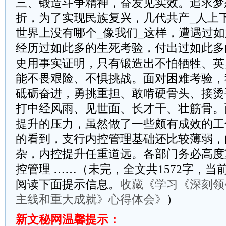
三、锻造斗争精神，奋发见实效。追求梦
折，为了实现民族复兴，几代共产_人上
世界上没有哪个_像我们_这样，遭遇过
经历过如此多的生死考验，付出过如此多
史用事实证明，只有锻造出不怕牺牲、英
能不畏艰险、不惧挑战。面对困难考验，
砥砺奋进，勇挑重担、敢啃硬骨头、接烫
打中经风雨、见世面、长才干、壮筋骨。
提升的压力，虽然做了一些颇有成效的工
的看到，支行内控管理基础还比较薄弱，
杂，内控提升任重道远。各部门务必高度
控管理 ……（未完，全文共1572字，当
阅读下面提示信息。
收藏《学习《深刻领
主线和重大成就》心得体会》
）
新文秘网温馨提示：