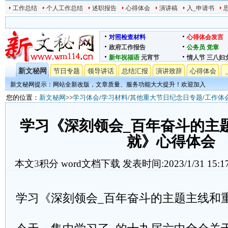
工作总结
个人工作总结
述职报告
心得体会
演讲稿
入_申请书
对照检查材料
心得体会发言
政府工作报告
公务员
党章
新年祝福语
元宵节
情人节
三八妇
新文秘网
节日专题
领导讲话
总结汇报
演讲致辞
心得体会
新文秘网提示：网站全新改版，文章质量、服务功能大大提升！欢迎加入
您的位置：
新文秘网
>>
学习体会
/
学习材料
/
其他重大节日纪念日专题
/
工作体
学习《深刻领会_百年奋斗的主
就》心得体会
本文
3
积分
word文档下载
发表时间:2023/1/31 15:1
学习《深刻领会_百年奋斗的主题主线和