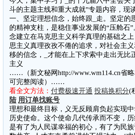
今天，集中学习了_的十九届六中全会关于
斗的主题主线和重大成就”专题内容，现
一、坚定理想信念，始终跟_走。坚定的
的精神支柱，是稳住事业发展的“压舱石”
念建立在马克思主义科学真理的基础之上
思主义真理孜孜不倦的追求，对社会主义
移的信念，_才能在上下求索中走出无比
主义
……（新文秘网http://www.wm114.cn
可完整阅读）……
看全文方法：
付费极速开通
投稿换积分
(
陆
用订单找账号
理想和最终目标，义无反顾肩负起实现中
历史使命。这个使命几代传承而不变，历
是有了为人民谋幸福的初心，有了为民族