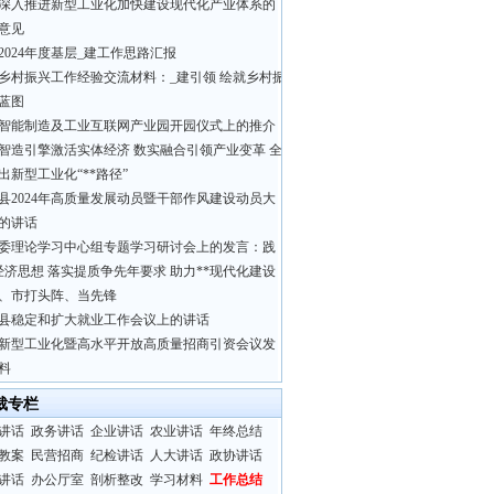
深入推进新型工业化加快建设现代化产业体系的
意见
2024年度基层_建工作思路汇报
乡村振兴工作经验交流材料：_建引领 绘就乡村振
蓝图
智能制造及工业互联网产业园开园仪式上的推介
智造引擎激活实体经济 数实融合引领产业变革 全
出新型工业化“**路径”
县2024年高质量发展动员暨干部作风建设动员大
的讲话
委理论学习中心组专题学习研讨会上的发言：践
经济思想 落实提质争先年要求 助力**现代化建设
、市打头阵、当先锋
县稳定和扩大就业工作会议上的讲话
新型工业化暨高水平开放高质量招商引资会议发
料
裁专栏
讲话
政务讲话
企业讲话
农业讲话
年终总结
教案
民营招商
纪检讲话
人大讲话
政协讲话
讲话
办公厅室
剖析整改
学习材料
工作总结