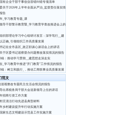
国有企业干部干事创业容错纠错专项清单
委关于2026年上半年全面从严治_监督责任落实情
报告
26年_学习教育专题_课
领导干部警示教育暨_学习教育学查改推进会上的
组织部理论学习中心组研讨发言：深学笃行__建
以正确_引领组织工作高质量发展
书记在全市县区_政正职谈心谈话会上的讲话
关于区委书记巡察督办问题整改落实情况的报告
讲稿：推动学习贯彻__建思想走深走实
在_学习教育中推进“开门教育”工作情况的报告
讲稿：树立和践行_，推动工商联事业高质量发展
门范文
组巡视整改专题民主生活会情况的报告
导出席税务局干部大会送新领导上任的讲话
24年招商引资工作方案
村庄清洁行动先进县典型材料
24年乡村建设提升年行动实施方案
国家生态文明建设示范县工作实施方案