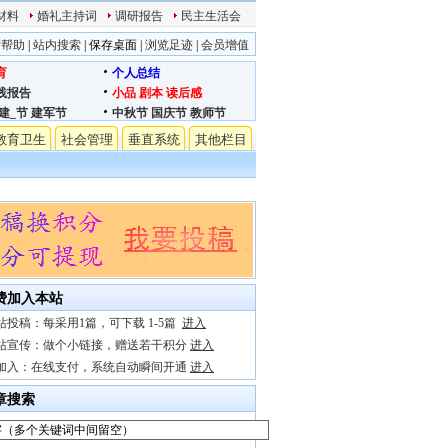
材料
婚礼主持词
调研报告
民主生活会
站帮助
|
站内搜索
|
保存桌面
|
浏览足迹
|
会员增值
育
个人总结
践报告
小品
剧本
读后感
建_节
建军节
中秋节
国庆节
教师节
教育卫生
社会管理
垂直系统
其他栏目
费加入本站
站投稿：每采用1篇，可下载 1-5篇
进入
站宣传：做个小链接，赠送若干积分
进入
加入：在线支付，系统自动瞬间开通
进入
章搜索