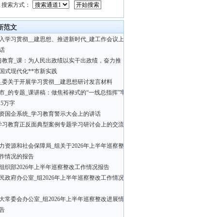
搜索方式：
新范文
入学习贯彻__建思想、推进新时代_建工作会议上
话
习教育_课：为人民出政绩以实干出政绩，奋力推
国式现代化**市新实践
_委关于开展学习贯彻__建思想研讨发言材料
市_的专题_课讲稿：做焦裕禄式的“一线总指挥”牢
.5万字
资国企系统_学习教育警示大会上的讲话
学习教育正反面典型案例专题学习研讨会上的交流
力资源和社会保障局_组关于2026年上半年巡察整
作情况的报告
组织部2026年上半年巡察整改工作情况报告
民政府办公室_组2026年上半年巡察整改工作情况
大常委会办公室_组2026年上半年巡察整改进展情
告