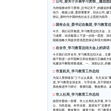
□
公司_委关于开展学习贯彻__建思想
为持续推动学习贯彻_总书记关于_的建设的
动力，根据上级_委部署要求，结合公司_
持以_新时代中国特色社会主义思想为指导，全
□
国有企业_委书记在集团_学习教育
今天，我们召开集团_学习教育总结大会，
习成果，动员集团上下进一步统一思想、深
国家战略大局提供坚强思想保证和强大精神动
□
在全市_学习教育总结大会上的讲话
今天我们召开全市_学习教育总结大会，主
级干部进一步牢固树立和自觉践行正确权力
化建设不断取得新成效。一、深刻认识_的极端
□
市直机关_学习教育工作总结
为深入贯彻落实“三个认认真真、扎扎实实”
进_学习教育走深走实，引导全体_员干部
系统推进学习研讨、查摆问题、整改整治、建
□
市人社局_学习教育工作总结
按照市委统一部署，市人社局扎实开展_学习
公、为民造福、科学决策、真抓实干”总要
查摆问题、整改整治、建章立制、开门教育各