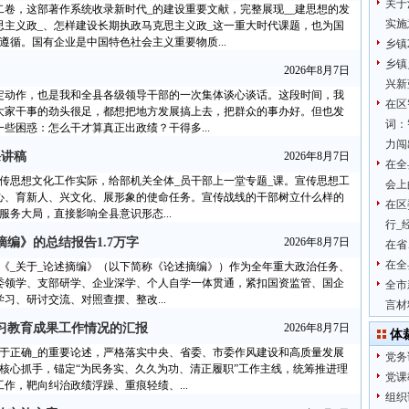
关于
二卷，这部著作系统收录新时代_的建设重要文献，完整展现__建思想的发
实施
思主义政_、怎样建设长期执政马克思主义政_这一重大时代课题，也为国
遵循。国有企业是中国特色社会主义重要物质...
乡镇
乡镇
2026年8月7日
兴新
规定动作，也是我和全县各级领导干部的一次集体谈心谈话。这段时间，我
在区
大家干事的劲头很足，都想把地方发展搞上去，把群众的事办好。但也发
词：
些困惑：怎么干才算真正出政绩？干得多...
力闯
课讲稿
2026年8月7日
在全
传思想文化工作实际，给部机关全体_员干部上一堂专题_课。宣传思想工
会上
心、育新人、兴文化、展形象的使命任务。宣传战线的干部树立什么样的
在区
务大局，直接影响全县意识形态...
行_
摘编》的总结报告1.7万字
2026年8月7日
在省
在全
《_关于_论述摘编》（以下简称《论述摘编》）作为全年重大政治任务、
_委领学、支部研学、企业深学、个人自学一体贯通，紧扣国资监管、国企
全市
习、研讨交流、对照查摆、整改...
言材
学习教育成果工作情况的汇报
2026年8月7日
体
记关于正确_的重要论述，严格落实中央、省委、市委作风建设和高质量发展
党务
核心抓手，锚定“为民务实、久久为功、清正履职”工作主线，统筹推进理
党课
作，靶向纠治政绩浮躁、重痕轻绩、...
组织