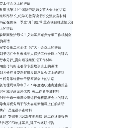
委工作会议上的讲话
县庆祝第114个国际劳动妇女节大会上的讲话
组织部部长_纪学习教育读书班交流发言材料
书记在确保一季度“开门红”和重点项目推进情况汇
上的讲话
委层面整治形式主义为基层减负专项工作机制会
的讲话
安委会第二次全体（扩大）会议上的讲话
副书记在全县未成年人保护工作会议上的讲话
行市分行_委向巡视组汇报工作材料
闻宣传与舆论引导专题培训班上的讲话
副县长在县委巡察组反馈意见会议上的讲话
市税务系统青年干部座谈会上的讲话
急管理局领导班子2023年度述职述责述廉报告
房和城乡建设局优秀_务工作者事迹材料
024年全市一季度经济运行分析部署会上的讲话
导出席税务局干部大会送新领导上任的讲话
共产_员先进事迹材料
建局_支部书记2023年抓基层_建工作述职报告
部书记2023年抓基层_建工作述职报告