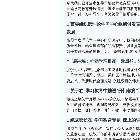
今天我们召开全市领导干部警示教育暨_学
专题学习教育开展情况，查摆当前学习教育推
压实，进一步引导全市各级领导干部受警醒、明
□
市委组织部理论学习中心组研讨发言
发展
按照本次理论学习中心组研讨安排，我围绕深
质量发展，结合组织部门职能职责，谈几点学
就会有什么样的履职行为。_总书记围绕“政绩为
□
_课讲稿：推动学习贯彻__建思想走
_的十八大以来，_总书记围绕新时代建设什
一重大时代课题，提出一系列原创性新理念
要思想，为新时代全面推进_的建设新的伟大工
□
关于在_学习教育中推进“开门教育
根据上级关于开展_学习教育的统一部署与
学习教育接地气、查问题见实效、整改提质效
开门查摆、开门整改、开门问效，主动面向基
□
统战部长在_学习教育专题_课上的
按照全县_学习教育统一安排，今天我结合统
的重要法宝，统战工作的本质要求是大团结
各方面力量凝聚起来，关系统一战线法宝作用