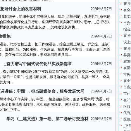
在县
思想研讨会上的发言材料
2026年8月7日
在全
县委
领集团班子，组织全体中层管理人员、基层_组织书记，系统学习_总书记
结合国企改革深化提升行动、集团经营发展实际开展研讨思考。_总书记关
市委
的长期执政的马克思主义政_、怎样建设长期执...
报会
在县
改措施
2026年8月7日
议上
摆进去、把职责摆进去、把工作摆进去，综合运用上级点、群众提、座谈
在县
知、履职担当、为民服务、作风建设、制度执行等方面，全面开展问题查
、责任分工和完成时限，形成本问题查摆清...
县委
农发
—_奋力谱写中国式现代化**实践新篇章
2026年8月7日
在新
_，奋力谱写中国式现代化**实践新篇章”为题，和大家交流一次专题_课。
常务
“最后一公里”，也是推动发展、服务群众的最前沿。县委一班人、全县
在全
方向...
市应
_课讲稿：牢固_，担当融媒使命，服务发展大局
2026年8月7日
市住
媒体中心工作实际，以“牢固_，担当融媒使命，服务发展大局”为题，给
在2
中心是全县主流舆论阵地，承担着新闻宣传、舆论引导、政务服务、民生服
区领
的_正不...
优秀
——学习《__建文选》第一卷、第二卷研讨交流材
2026年8月7日
区住
_支