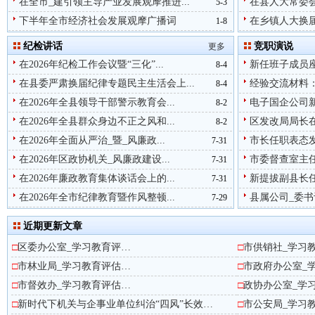
在全市_建引领主导产业发展观摩推进...
在县人大常委会_
5-3
下半年全市经济社会发展观摩广播词
在乡镇人大换届
1-8
纪检讲话
竞职演说
更多
在2026年纪检工作会议暨“三化”...
新任班子成员
8-4
在县委严肃换届纪律专题民主生活会上...
经验交流材料：
8-4
在2026年全县领导干部警示教育会...
电子国企公司新
8-2
在2026年全县群众身边不正之风和...
区发改局局长在
8-2
在2026年全面从严治_暨_风廉政...
市长任职表态
7-31
在2026年区政协机关_风廉政建设...
市委督查室主
7-31
在2026年廉政教育集体谈话会上的...
新提拔副县长
7-31
在2026年全市纪律教育暨作风整顿...
县属公司_委
7-29
近期更新文章
□
区委办公室_学习教育评…
□
市供销社_学习
□
市林业局_学习教育评估…
□
市政府办公室_
□
市督效办_学习教育评估…
□
政协办公室_学
□
新时代下机关与企事业单位纠治“四风”长效…
□
市公安局_学习