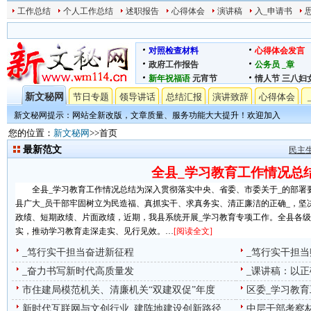
工作总结
个人工作总结
述职报告
心得体会
演讲稿
入_申请书
对照检查材料
心得体会发言
政府工作报告
公务员
_章
新年祝福语
元宵节
情人节
三八妇
新文秘网
节日专题
领导讲话
总结汇报
演讲致辞
心得体会
新文秘网提示：网站全新改版，文章质量、服务功能大大提升！欢迎加入
您的位置：
新文秘网
>>首页
最新范文
民主
全县_学习教育工作情况总
全县_学习教育工作情况总结为深入贯彻落实中央、省委、市委关于_的部署
县广大_员干部牢固树立为民造福、真抓实干、求真务实、清正廉洁的正确_，坚
政绩、短期政绩、片面政绩，近期，我县系统开展_学习教育专项工作。全县各级
实，推动学习教育走深走实、见行见效。…
[阅读全文]
_笃行实干担当奋进新征程
_笃行实干担
_奋力书写新时代高质量发
_课讲稿：以正
市住建局模范机关、清廉机关“双建双促”年度
区委_学习教
新时代互联网与文创行业_建阵地建设创新路径
中层干部考察