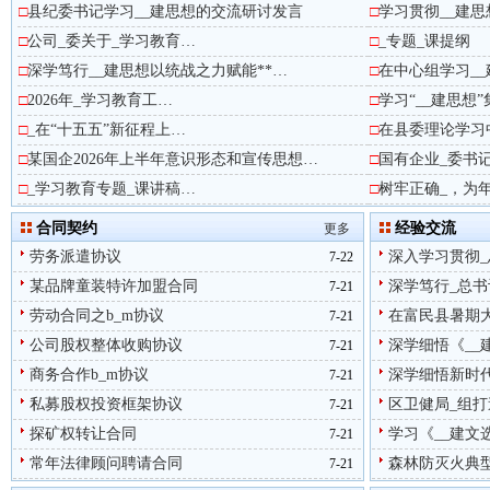
□
县纪委书记学习__建思想的交流研讨发言
□
学习贯彻__建
□
公司_委关于_学习教育…
□
_专题_课提纲
□
深学笃行__建思想以统战之力赋能**…
□
在中心组学习_
□
2026年_学习教育工…
□
学习“__建思想
□
_在“十五五”新征程上…
□
在县委理论学习
□
某国企2026年上半年意识形态和宣传思想…
□
国有企业_委书记
□
_学习教育专题_课讲稿…
□
树牢正确_，为
合同契约
经验交流
更多
劳务派遣协议
深入学习贯彻_总
7-22
某品牌童装特许加盟合同
深学笃行_总书记
7-21
劳动合同之b_m协议
在富民县暑期大
7-21
公司股权整体收购协议
深学细悟《__建
7-21
商务合作b_m协议
深学细悟新时代
7-21
私募股权投资框架协议
区卫健局_组打
7-21
探矿权转让合同
学习《__建文选
7-21
常年法律顾问聘请合同
森林防灭火典
7-21