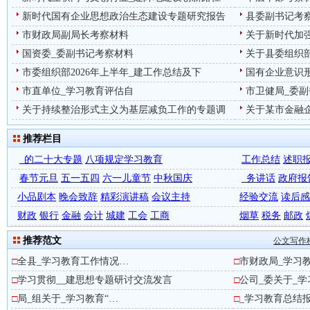
新时代国有企业思想政治生态建设专题研究报告
县委副书记考
市财政局副局长考察材料
关于新时代加
国资委_委副书记考察材料
关于县委组织部
市委组织部2026年上半年_建工作总结及下
国有企业意识
市直单位_学习教育评估自
市卫健局_委副
关于持续整治形式主义为基层减负工作的专题调
关于某市金融
推荐栏目
_的二十大专题
八项规定学习教育
工作总结
述职
春节元旦
五一五四
六一儿童节
中秋国庆
_务讲话
政府报
小品剧本
晚会致辞
精彩演讲稿
会议主持
经验交流
读后感
财政
银行
金融
会计
城建
工会
工商
烟草
税务
邮政
推荐范文
公文写作
□
全县_学习教育工作情况…
□
市财政局_学习
□
学习贯彻__建思想专题研讨交流发言
□
公司_委关于_
□
局_组关于_学习教育“…
□
_学习教育总结