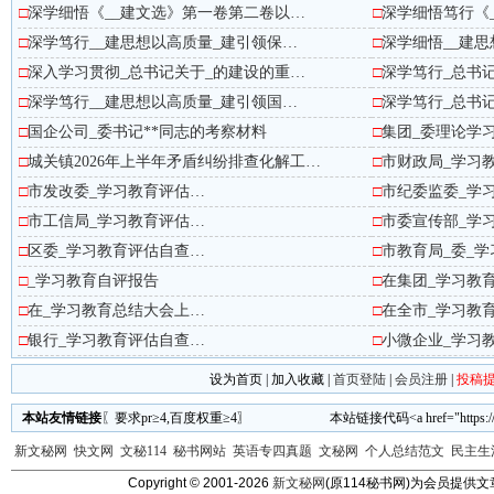
□
深学细悟《__建文选》第一卷第二卷以…
□
深学细悟笃行《
□
深学笃行__建思想以高质量_建引领保…
□
深学细悟__建
□
深入学习贯彻_总书记关于_的建设的重…
□
深学笃行_总书
□
深学笃行__建思想以高质量_建引领国…
□
深学笃行_总书
□
国企公司_委书记**同志的考察材料
□
集团_委理论学
□
城关镇2026年上半年矛盾纠纷排查化解工…
□
市财政局_学习
□
市发改委_学习教育评估…
□
市纪委监委_学
□
市工信局_学习教育评估…
□
市委宣传部_学
□
区委_学习教育评估自查…
□
市教育局_委_
□
_学习教育自评报告
□
在集团_学习教
□
在_学习教育总结大会上…
□
在全市_学习教
□
银行_学习教育评估自查…
□
小微企业_学习
设为首页
|
加入收藏
|
首页登陆
|
会员注册
|
投稿
本站友情链接
〖要求pr≥4,百度权重≥4〗 本站链接代码<a href="https://www.wm
新文秘网
快文网
文秘114
秘书网站
英语专四真题
文秘网
个人总结范文
民主生
Copyright © 2001-
2026
新文秘网
(原114秘书网)为会员提供文