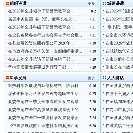
组织讲话
城建讲话
更多
在2026年全县领导干部警示教育会...
在2026年创建
8-2
省属水务集团_委书记、董事长在20...
在2026年全区
7-31
在2026年全县科级干部警示教育会...
_委书记、董事
7-31
在全县各级各类行业协会商会等社会组...
在全市水环境
7-31
在县发展投资集团有限公司2026年...
在市2026年农
7-30
在市政府办公室机关第一支部组织生活...
在城镇燃气安全
7-30
在2026年全县信访干部暨乡镇干部...
在市政府办公室
7-29
坚持高质量发展要成为领导干部_...
副市长在市政府
7-29
科学发展
人大讲话
更多
对照科学发展观自我剖析材料：践行科...
在全县县乡两级
9-16
煤矿矿长学习科学发展观专题民主生活...
在县十六届人
9-25
县委书记在三季度全市高质量发展观摩...
在全镇2026年
7-28
县委书记在全市高质量发展观摩会上的...
在昆明市县乡两
7-26
县委书记在全市一季度科学发展观摩会...
在全县县乡两级
7-24
《中国发展观察》杂志社采访县推介词
在城关镇二十届
6-20