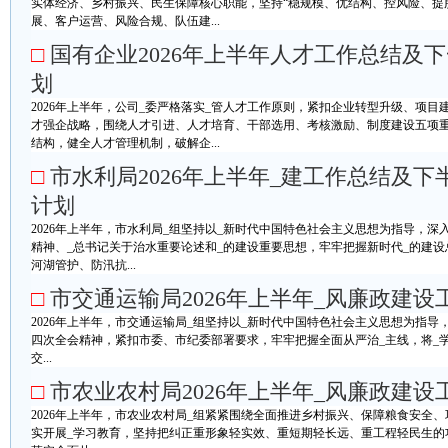
实体经济、乡村振兴、民生保障核心职能，坚持“稳规模、优结构、控风险、提
展、客户运营、风险合规、队伍建...
□
国有企业2026年上半年人才工作总结及
划
2026年上半年，公司_委严格落实_管人才工作原则，紧扣企业转型升级、项
才强企战略，围绕人才引进、人才培育、干部选用、考核激励、制度建设五项
结构，健全人才管理机制，破解企...
□
市水利局2026年上半年_建工作总结及下
计划
2026年上半年，市水利局_组坚持以_新时代中国特色社会主义思想为指导，深
精神、_总书记关于治水重要论述和_的建设重要思想，牢牢把握新时代_的建
河湖管护、防汛抗...
□
市交通运输局2026年上半年_风廉政建设
2026年上半年，市交通运输局_组坚持以_新时代中国特色社会主义思想为指导
四次全会精神，紧扣市委、市纪委部署要求，牢牢把握全面从严治_主线，将_
交...
□
市农业农村局2026年上半年_风廉政建设
2026年上半年，市农业农村局_组紧紧围绕全面推进乡村振兴、保障粮食安全
实开展_学习教育，坚持把纠正重形象轻实效、重短期轻长远、重工程轻民生的