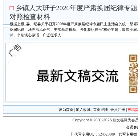
□
乡镇人大班子2026年度严肃换届纪律专
对照检查材料
根据上级_委、纪委关于召开2026年度严肃换届纪律专题民主生活会的统一部
换届纪律、涵养清风正气、夯实基层根基、强化履职担当”核心主题，聚焦换届
讨、个别谈心谈话、广泛征求人...
设为首页
|
加入收藏
|
首页登陆
|
会员注册
|
投稿
Copyright © 2001-2026
新文秘网
为会员
会员客
〖代写专用
QQ：524523809
代写专用微信号：