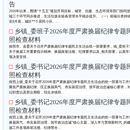
告
2026年以来，围绕“十五五”规划开局目标，城管、住建、生态环境等部门协
端三个环节同步推进，生活垃圾全链条管理水平稳步提升。（一）前端分类持
至8月底，城区**个居民小区、...
□
乡镇_委班子2026年度严肃换届纪律专题
照检查材料
按照市、县委关于召开严肃换届纪律专题民主生活会统一部署要求，镇_委班子
关于换届工作重要指示精神、换届政策法规、纪律要求以及_相关部署，认真学
项决策安排...
□
乡镇_委书记2026年度严肃换届纪律专题
照检查材料
按照上级_委关于召开2026年度严肃换届纪律专题民主生活会的统一部署与工
聚焦严肃换届纪律、匡正换届风气、夯实基层治理、筑牢政治忠诚核心要求，
位职责以及群众期盼，结合乡镇班...
□
乡镇_委书记2026年度严肃换届纪律专题
照检查材料
按照上级_委关于召开2026年度严肃换届纪律专题民主生活会的统一部署与工
换届风气、夯实基层治理、筑牢政治忠诚”核心主题，深入学习贯彻新时代_的
届工作各项政策法规、纪律禁令...