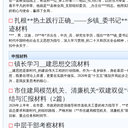
在**县林业战线上，有这样一位_务工作者——他以_性为灯塔，以担当为脊梁
着不平凡的华章。他就是**县林业局_支部组织委员、_办主任***同志。他用
的初心与使命，赢得了全局...
□
扎根**热土践行正确_——乡镇_委书记*
迹材料
***，男，汉族，19**年*月出生，中共_员，研究生学历，现任**市**镇_委书
时代中国特色社会主义思想为指引，深入学习贯彻_的二十大和历次全会精神，全
扣中央关于...
申报材料
□
镇长学习__建思想交流材料
__建思想是新时代_的建设伟大工程的行动指南。作为一名乡镇长，身处基层
想，既要在理论上弄通，更要在实践中做实。2026年是“十五五”规划开局起步
兴，是我反复思考的核心...
□
市住建局模范机关、清廉机关“双建双促
结与汇报材料（2篇）
2026年上半年，在市委、市政府的坚强领导和市直机关工委的有力指导下，**
设总要求和新时代_的组织路线，严格对标《**市住建局模范机关、清廉机关“
目标、重点任务和时间节...
□
中层干部考察材料