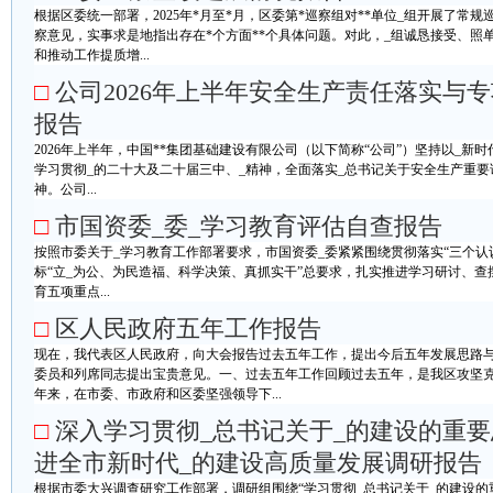
根据区委统一部署，2025年*月至*月，区委第*巡察组对**单位_组开展了常规巡
察意见，实事求是地指出存在*个方面**个具体问题。对此，_组诚恳接受、照
和推动工作提质增...
□
公司2026年上半年安全生产责任落实与
报告
2026年上半年，中国**集团基础建设有限公司（以下简称“公司”）坚持以_
学习贯彻_的二十大及二十届三中、_精神，全面落实_总书记关于安全生产重要
神。公司...
□
市国资委_委_学习教育评估自查报告
按照市委关于_学习教育工作部署要求，市国资委_委紧紧围绕贯彻落实“三个认
标“立_为公、为民造福、科学决策、真抓实干”总要求，扎实推进学习研讨、
育五项重点...
□
区人民政府五年工作报告
现在，我代表区人民政府，向大会报告过去五年工作，提出今后五年发展思路
委员和列席同志提出宝贵意见。一、过去五年工作回顾过去五年，是我区攻坚
年来，在市委、市政府和区委坚强领导下...
□
深入学习贯彻_总书记关于_的建设的重
进全市新时代_的建设高质量发展调研报告
根据市委大兴调查研究工作部署，调研组围绕“学习贯彻_总书记关于_的建设的