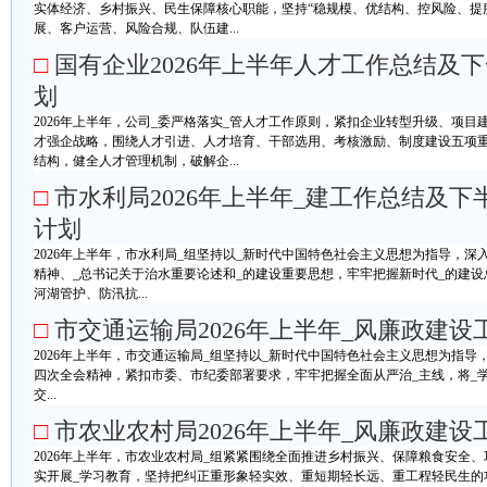
实体经济、乡村振兴、民生保障核心职能，坚持“稳规模、优结构、控风险、提
展、客户运营、风险合规、队伍建...
□
国有企业2026年上半年人才工作总结及
划
2026年上半年，公司_委严格落实_管人才工作原则，紧扣企业转型升级、项
才强企战略，围绕人才引进、人才培育、干部选用、考核激励、制度建设五项
结构，健全人才管理机制，破解企...
□
市水利局2026年上半年_建工作总结及下
计划
2026年上半年，市水利局_组坚持以_新时代中国特色社会主义思想为指导，深
精神、_总书记关于治水重要论述和_的建设重要思想，牢牢把握新时代_的建
河湖管护、防汛抗...
□
市交通运输局2026年上半年_风廉政建设
2026年上半年，市交通运输局_组坚持以_新时代中国特色社会主义思想为指导
四次全会精神，紧扣市委、市纪委部署要求，牢牢把握全面从严治_主线，将_
交...
□
市农业农村局2026年上半年_风廉政建设
2026年上半年，市农业农村局_组紧紧围绕全面推进乡村振兴、保障粮食安全
实开展_学习教育，坚持把纠正重形象轻实效、重短期轻长远、重工程轻民生的