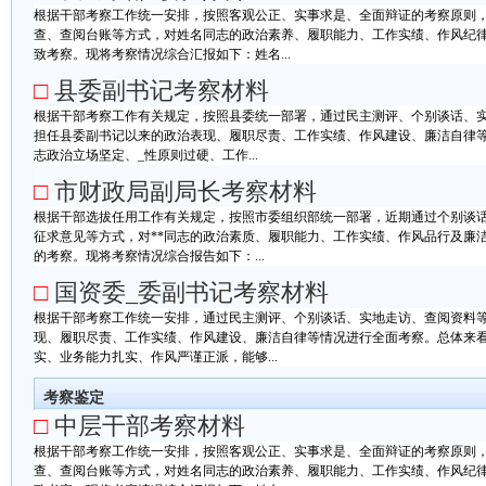
根据干部考察工作统一安排，按照客观公正、实事求是、全面辩证的考察原则
查、查阅台账等方式，对姓名同志的政治素养、履职能力、工作实绩、作风纪
致考察。现将考察情况综合汇报如下：姓名...
□
县委副书记考察材料
根据干部考察工作有关规定，按照县委统一部署，通过民主测评、个别谈话、实
担任县委副书记以来的政治表现、履职尽责、工作实绩、作风建设、廉洁自律
志政治立场坚定、_性原则过硬、工作...
□
市财政局副局长考察材料
根据干部选拔任用工作有关规定，按照市委组织部统一部署，近期通过个别谈
征求意见等方式，对**同志的政治素质、履职能力、工作实绩、作风品行及廉
的考察。现将考察情况综合报告如下：...
□
国资委_委副书记考察材料
根据干部考察工作统一安排，通过民主测评、个别谈话、实地走访、查阅资料等
现、履职尽责、工作实绩、作风建设、廉洁自律等情况进行全面考察。总体来
实、业务能力扎实、作风严谨正派，能够...
考察鉴定
□
中层干部考察材料
根据干部考察工作统一安排，按照客观公正、实事求是、全面辩证的考察原则
查、查阅台账等方式，对姓名同志的政治素养、履职能力、工作实绩、作风纪