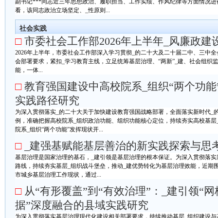
副书记***同志近三年思想政治、履职担当、工作实绩、作风纪律等方面情况
看，该同志政治立场坚定、_性原则...
社会实践
□
市委社会工作部2026年上半年_风廉政建
2026年上半年，市委社会工作部深入学习贯彻_的二十大及二十届二中、三中
会部署要求，紧扣_学习教育主线，立足统筹基层治理、“两新”_建、社会组织
能，一体...
□
教育强国建设中高校院系_组织“两个功能
实践路径研究
为深入贯彻落实_的二十大关于加快建设教育强国战略部署，全面落实新时代_
例，准确把握高校院系_组织政治功能、组织功能核心定位，持续夯实高校基层
院系_组织“两个功能”发挥现状开...
□
_建强基赋能基层善治的新实践探索与思
基层治理是国家治理的基石，_建引领是基层治理的根本保证。为深入贯彻落实
路线，持续夯实基层_组织战斗堡垒，推动_建优势转化为基层治理效能，近期
市城乡基层治理工作现状，通过...
□
从“有形覆盖”到“有效治理”：_建引领“网
据”深度融合的县域实践研究
为深入贯彻落实基层治理现代化建设相关部署要求，持续推动基层_组织建设与