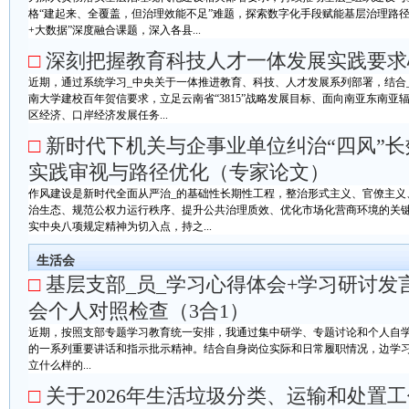
格“建起来、全覆盖，但治理效能不足”难题，探索数字化手段赋能基层治理路径
+大数据”深度融合课题，深入各县...
□
深刻把握教育科技人才一体发展实践要求
近期，通过系统学习_中央关于一体推进教育、科技、人才发展系列部署，结合
南大学建校百年贺信要求，立足云南省“3815”战略发展目标、面向南亚东南
区经济、口岸经济发展任务...
□
新时代下机关与企事业单位纠治“四风”
实践审视与路径优化（专家论文）
作风建设是新时代全面从严治_的基础性长期性工程，整治形式主义、官僚主义
治生态、规范公权力运行秩序、提升公共治理质效、优化市场化营商环境的关键
实中央八项规定精神为切入点，持之...
生活会
□
基层支部_员_学习心得体会+学习研讨发
会个人对照检查（3合1）
近期，按照支部专题学习教育统一安排，我通过集中研学、专题讨论和个人自学
的一系列重要讲话和指示批示精神。结合自身岗位实际和日常履职情况，边学习
立什么样的...
□
关于2026年生活垃圾分类、运输和处置