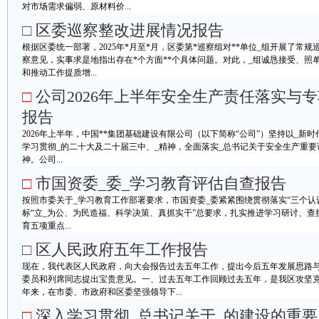
对市场需求偏弱、原材料价...
□
区委巡察整改进展情况报告
根据区委统一部署，2025年*月至*月，区委第*巡察组对**单位_组开展了常规巡
察意见，实事求是地指出存在*个方面**个具体问题。对此，_组诚恳接受、照
和推动工作提质增...
□
公司2026年上半年安全生产责任落实与
报告
2026年上半年，中国**集团基础建设有限公司（以下简称“公司”）坚持以_
学习贯彻_的二十大及二十届三中、_精神，全面落实_总书记关于安全生产重要
神。公司...
□
市国资委_委_学习教育评估自查报告
按照市委关于_学习教育工作部署要求，市国资委_委紧紧围绕贯彻落实“三个认
标“立_为公、为民造福、科学决策、真抓实干”总要求，扎实推进学习研讨、
育五项重点...
□
区人民政府五年工作报告
现在，我代表区人民政府，向大会报告过去五年工作，提出今后五年发展思路
委员和列席同志提出宝贵意见。一、过去五年工作回顾过去五年，是我区攻坚
年来，在市委、市政府和区委坚强领导下...
□
深入学习贯彻_总书记关于_的建设的重