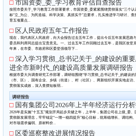
□
市国资委_委_学习教育评估自查报告
按照市委关于_学习教育工作部署要求，市国资委_委紧紧围绕贯彻落实“三个认
标“立_为公、为民造福、科学决策、真抓实干”总要求，扎实推进学习研讨、
育五项重点...
□
区人民政府五年工作报告
现在，我代表区人民政府，向大会报告过去五年工作，提出今后五年发展思路
委员和列席同志提出宝贵意见。一、过去五年工作回顾过去五年，是我区攻坚
年来，在市委、市政府和区委坚强领导下...
□
深入学习贯彻_总书记关于_的建设的重
进全市新时代_的建设高质量发展调研报告
根据市委大兴调查研究工作部署，调研组围绕“学习贯彻_总书记关于_的建设的
（市、区）、国有企业、乡镇（街道）、村（社区）、两新组织开展实地走访
贯彻落实成效，深入查摆短板弱...
调研报告
□
国有集团公司2026年上半年经济运行分
2026年是实施“十五五”规划开局起步关键之年，上半年，集团公司在上级_委
贯彻新发展理念，牢牢锚定“一增一稳四提升”核心目标，统筹稳增长、调结构
对市场需求偏弱、原材料价...
□
区委巡察整改进展情况报告