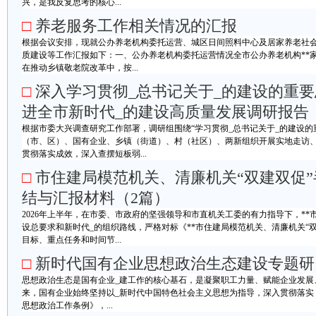
兴，是我反复思考的核心...
□
养老服务工作相关情况的汇报
根据会议安排，现就公办养老机构委托运营、城区日间照料中心及居家养老社
质建设等工作汇报如下：一、公办养老机构委托运营情况全市公办养老机构**家，
在推动乡镇敬老院改革中，按...
□
深入学习贯彻_总书记关于_的建设的重
进全市新时代_的建设高质量发展调研报告
根据市委大兴调查研究工作部署，调研组围绕“学习贯彻_总书记关于_的建设的
（市、区）、国有企业、乡镇（街道）、村（社区）、两新组织开展实地走访
贯彻落实成效，深入查摆短板弱...
□
市住建局模范机关、清廉机关“双建双促
结与汇报材料（2篇）
2026年上半年，在市委、市政府的坚强领导和市直机关工委的有力指导下，**
设总要求和新时代_的组织路线，严格对标《**市住建局模范机关、清廉机关“
目标、重点任务和时间节...
□
新时代国有企业思想政治生态建设专题研
思想政治生态是国有企业_建工作的核心基石，是凝聚职工力量、赋能企业发展
来，国有企业始终坚持以_新时代中国特色社会主义思想为指导，深入贯彻落实
思想政治工作条例》，...