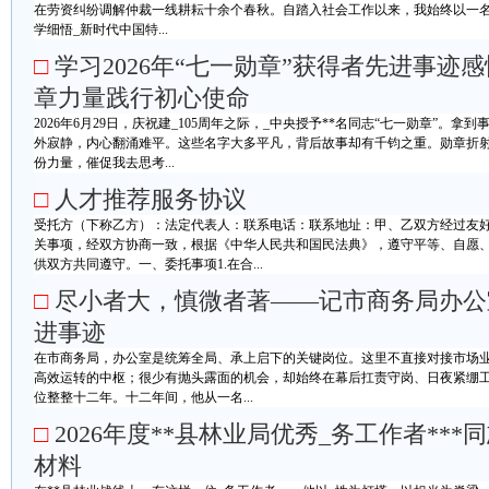
在劳资纠纷调解仲裁一线耕耘十余个春秋。自踏入社会工作以来，我始终以一名
学细悟_新时代中国特...
□
学习2026年“七一勋章”获得者先进事迹
章力量践行初心使命
2026年6月29日，庆祝建_105周年之际，_中央授予**名同志“七一勋章”。
外寂静，内心翻涌难平。这些名字大多平凡，背后故事却有千钧之重。勋章折
份力量，催促我去思考...
□
人才推荐服务协议
受托方（下称乙方）：法定代表人：联系电话：联系地址：甲、乙双方经过友
关事项，经双方协商一致，根据《中华人民共和国民法典》，遵守平等、自愿
供双方共同遵守。一、委托事项1.在合...
□
尽小者大，慎微者著——记市商务局办公室
进事迹
在市商务局，办公室是统筹全局、承上启下的关键岗位。这里不直接对接市场
高效运转的中枢；很少有抛头露面的机会，却始终在幕后扛责守岗、日夜紧绷工
位整整十二年。十二年间，他从一名...
□
2026年度**县林业局优秀_务工作者***
材料