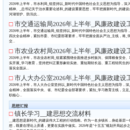
2026年上半年，市水利局_组坚持以_新时代中国特色社会主义思想为指导，深
精神、_总书记关于治水重要论述和_的建设重要思想，牢牢把握新时代_的建
河湖管护、防汛抗...
□
市交通运输局2026年上半年_风廉政建设
2026年上半年，市交通运输局_组坚持以_新时代中国特色社会主义思想为指导
四次全会精神，紧扣市委、市纪委部署要求，牢牢把握全面从严治_主线，将_
交...
□
市农业农村局2026年上半年_风廉政建设
2026年上半年，市农业农村局_组紧紧围绕全面推进乡村振兴、保障粮食安全
实开展_学习教育，坚持把纠正重形象轻实效、重短期轻长远、重工程轻民生的
落实全面从...
□
市人大办公室2026年上半年_风廉政建设
2026年上半年，市人大办公室坚持以_新时代中国特色社会主义思想为指导，
会精神，全面落实中央、省、市纪委全会部署要求，紧扣_学习教育主线，立足
职核心...
思想汇报
□
镇长学习__建思想交流材料
__建思想是新时代_的建设伟大工程的行动指南。作为一名乡镇长，身处基层
想，既要在理论上弄通，更要在实践中做实。2026年是“十五五”规划开局起步