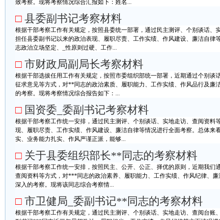
致考察。现将考察情况综合汇报如下：姓名...
□
县委副书记考察材料
根据干部考察工作有关规定，按照县委统一部署，通过民主测评、个别谈话、实
担任县委副书记以来的政治表现、履职尽责、工作实绩、作风建设、廉洁自律
志政治立场坚定、_性原则过硬、工作...
□
市财政局副局长考察材料
根据干部选拔任用工作有关规定，按照市委组织部统一部署，近期通过个别谈
征求意见等方式，对**同志的政治素质、履职能力、工作实绩、作风品行及廉
的考察。现将考察情况综合报告如下：...
□
国资委_委副书记考察材料
根据干部考察工作统一安排，通过民主测评、个别谈话、实地走访、查阅资料等
现、履职尽责、工作实绩、作风建设、廉洁自律等情况进行全面考察。总体来
实、业务能力扎实、作风严谨正派，能够...
□
关于县委组织部长**同志的考察材料
根据干部考察工作统一安排，按照民主、公开、公正、择优的原则，近期我们
查阅资料等方式，对***同志的政治素养、履职能力、工作实绩、作风纪律、
深入的考察。现将该同志综合考察情...
□
市卫健局_委副书记**同志的考察材料
根据干部考察工作有关规定，通过民主测评、个别谈话、实地走访、查阅台账、