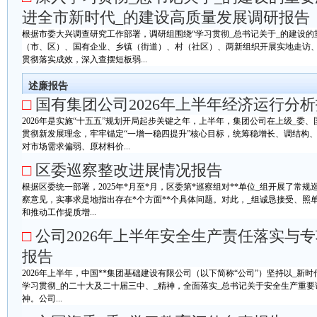
进全市新时代_的建设高质量发展调研报告
根据市委大兴调查研究工作部署，调研组围绕“学习贯彻_总书记关于_的建设的
（市、区）、国有企业、乡镇（街道）、村（社区）、两新组织开展实地走访
贯彻落实成效，深入查摆短板弱...
述廉报告
□
国有集团公司2026年上半年经济运行分
2026年是实施“十五五”规划开局起步关键之年，上半年，集团公司在上级_委
贯彻新发展理念，牢牢锚定“一增一稳四提升”核心目标，统筹稳增长、调结构
对市场需求偏弱、原材料价...
□
区委巡察整改进展情况报告
根据区委统一部署，2025年*月至*月，区委第*巡察组对**单位_组开展了常规巡
察意见，实事求是地指出存在*个方面**个具体问题。对此，_组诚恳接受、照
和推动工作提质增...
□
公司2026年上半年安全生产责任落实与
报告
2026年上半年，中国**集团基础建设有限公司（以下简称“公司”）坚持以_
学习贯彻_的二十大及二十届三中、_精神，全面落实_总书记关于安全生产重要
神。公司...