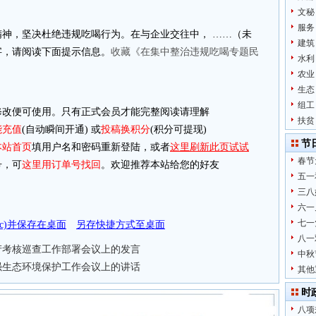
文秘
服务
精神，坚决杜绝违规吃喝行为。在与企业交往中， ……（未
建筑
3字，请阅读下面提示信息。
收藏《在集中整治违规吃喝专题民
水利
农业
生态
组工
改便可使用。只有正式会员才能完整阅读请理解
扶贫
能充值
(自动瞬间开通) 或
投稿换积分
(积分可提现)
节
本站首页
填用户名和密码重新登陆，或者
这里刷新此页试试
春节
，可
这里用订单号找回
。欢迎推荐本站给您的好友
五一
三八
六一
七一
doc)并保存在桌面
另存快捷方式至桌面
八一
产考核巡查工作部署会议上的发言
中秋
加强生态环境保护工作会议上的讲话
其他
时
八项