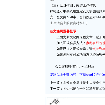
（三）以身作则，改进
工作作风
严格遵守中央
八项规定
及其实施细则
完，全文共2270字，当前仅显示144
主生活会上的发言材料》
）
新文秘网温馨提示：
上面为新文秘网原创文章，稍加修
加入正式会员方法：
点此在线智
如果已加入正式会员，请
点此到
如果您刚支付成功而忘记登陆账号
会员客服微信号：wm114cn
复制以上全部内容
下载word文档(.
上一篇：
县长在全县迎接中央安全生
下一篇：
县委书记在全县2025年度