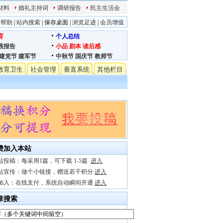
材料
婚礼主持词
调研报告
民主生活会
站帮助
|
站内搜索
|
保存桌面
|
浏览足迹
|
会员增值
育
个人总结
践报告
小品
剧本
读后感
建党节
建军节
中秋节
国庆节
教师节
教育卫生
社会管理
垂直系统
其他栏目
费加入本站
站投稿：每采用1篇，可下载 1-5篇
进入
站宣传：做个小链接，赠送若干积分
进入
加入：在线支付，系统自动瞬间开通
进入
章搜索