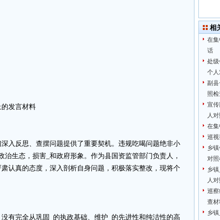
相
在集
话
处级
个人
副县
照检
宣传
上的发言材料
人对
在集
巡视
们深入反思、查摆问题提供了重要契机。违规吃喝问题绝非小
乡镇
政治生态，损害_和政府形象。作为县国资监管部门负责人，
对照
严肃认真的态度，深入剖析自身问题，积极落实整改，现将个
乡镇
人对
巡察
查材
乡镇
没有完全从巩固_的执政基础、维护_的先进性和纯洁性的高