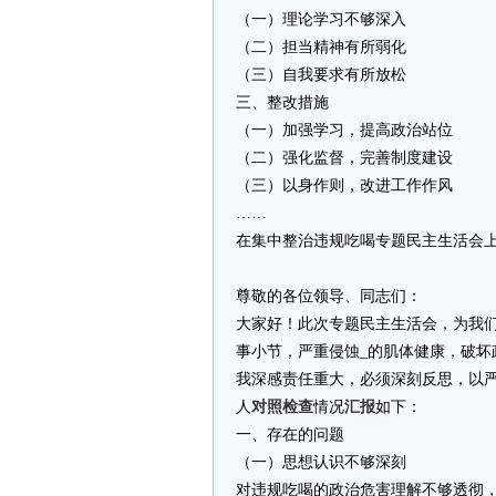
（一）理论学习不够深入
（二）担当精神有所弱化
（三）自我要求有所放松
三、整改措施
（一）加强学习，提高政治站位
（二）强化监督，完善制度建设
（三）以身作则，改进工作作风
……
在集中整治违规吃喝专题民主生活会
尊敬的各位领导、同志们：
大家好！此次专题民主生活会，为我
事小节，严重侵蚀_的肌体健康，破坏
我深感责任重大，必须深刻反思，以
人
对照检查
情况
汇报
如下：
一、存在的问题
（一）思想认识不够深刻
对违规吃喝的政治危害理解不够透彻，