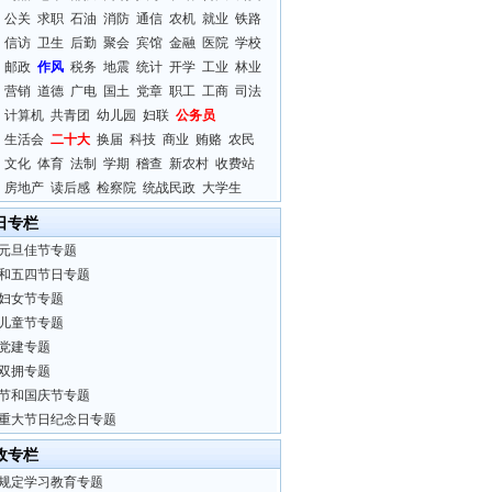
公关
求职
石油
消防
通信
农机
就业
铁路
信访
卫生
后勤
聚会
宾馆
金融
医院
学校
邮政
作风
税务
地震
统计
开学
工业
林业
营销
道德
广电
国土
党章
职工
工商
司法
计算机
共青团
幼儿园
妇联
公务员
生活会
二十大
换届
科技
商业
贿赂
农民
文化
体育
法制
学期
稽查
新农村
收费站
房地产
读后感
检察院
统战民政
大学生
日专栏
元旦佳节专题
和五四节日专题
妇女节专题
儿童节专题
党建专题
双拥专题
节和国庆节专题
重大节日纪念日专题
政专栏
规定学习教育专题