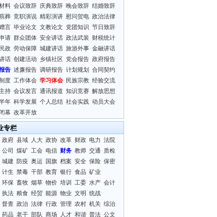
材料
会议致辞
庆典致辞
晚会致辞
结婚致辞
殡葬
竞职演说
精彩演讲
慰问贺电
政治法律
赠言
毕业论文
文教论文
党团知识
节日致辞
申请
群众团体
安全讲话
政法武装
财税统计
民政
劳动保障
城建讲话
旅游外事
金融讲话
讲话
创建活动
乡镇社区
党会报告
政府报告
报告
述廉报告
调研报告
计划规划
合同契约
制度
工作体会
学习体会
民族宗教
经验交流
主持
会议发言
通讯报道
知识竞赛
解放思想
半年
科学发展
个人总结
社会实践
动员大会
闭幕
改革开放
业专栏
政府
县域
人大
政协
改革
财政
电力
法院
公司
煤矿
工会
电信
财务
教师
交通
质检
城建
防疫
奥运
国旗
档案
安全
保险
保密
计生
禁毒
干部
教育
银行
食品
矿业
环保
畜牧
烟草
物价
培训
工委
水产
会计
执法
粮食
经贸
能源
物业
文明
统战
督查
政治
法律
行政
管理
农村
机关
综治
药品
老干
部队
商场
人才
和谐
普法
公文