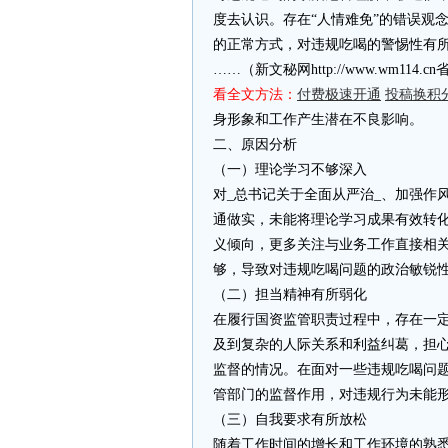
度去认识。存在“人情难免”的错误观
的正常方式，对违规吃喝的警惕性有
……（新文秘网http://www.wm11
看全文方法：
付费极速开通
投稿换积
身形象和工作产生潜在不良影响。
二、原因分析
（一）理论学习不够深入
对_总书记关于全面从严治_、加强作
通做实，未能将理论学习成果有效转
义倾向，更多关注与业务工作直接相
够，导致对违规吃喝问题的政治敏锐
（二）担当精神有所弱化
在履行国资监管职责过程中，存在一
及到复杂的人际关系和利益纠葛，担
监督的情况。在面对一些违规吃喝问
管部门的监督作用，对违规行为未能
（三）自我要求有所放松
随着工作时间的增长和工作环境的熟