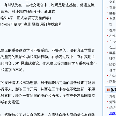
会对
念，有时认为在一些社交场合中，吃喝是增进感情、促进交流
在集
所放松。对违规吃喝新变种、新形式
区委
4.cn省略514字，正式会员可完整阅读）……
市委
分
(积分可提现)
注册
登陆
用订单找账号
话
在集
在巡
在乡
会上
风建设的重要论述学习不够系统、不够深入，没有真正学懂弄
区委
化为坚定的政治立场和实际行动。在学习过程中，存在实用主
讲话
关的内容，对
_风廉政建设
、作风建设等方面的学习重视程度不
区委
性和鉴别力不足。
讲话
在集
以案
定的畏难情绪和求稳思想。对违规吃喝问题的监督检查可能涉
心得罪人、影响工作开展，从而在工作中存在不敢监督、不愿
体
题线索时，缺乏一查到底的决心和勇气，没有充分发挥国资监
党务
形成有力震慑。
党课
组织
思想
悉，逐渐放松了对自身的要求，在廉洁自律方面的标准有所降