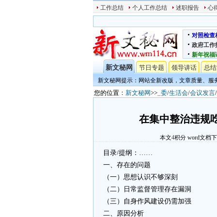
工作总结
个人工作总结
述职报告
心
对照检查
政府工作
新年祝福
新文秘网
节日专题
领导讲话
总结
新文秘网提示：网站全新改版，文章质量、服
您的位置：
新文秘网
>>
_委
/
生活会
/
会议发言
/
在集中整治违规
本文
4
积分
word文档
目录/提纲：……
一、存在的问题
（一）思想认识不够深刻
（二）日常监督管理存在漏洞
（三）自身作风建设仍需加强
二、原因分析