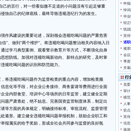
申报
束自己的言行，对一些看似微不足道的小问题没有引起足够重
悼词
渐侵蚀自己的纪律底线，最终导致违规违纪行为的发生。
毕业
转正
统战
加强作风建设的重要论述，深刻领会违规吃喝问题的严重危害
宣传
述职
自信”、做到“两个维护”。将违规吃喝问题整治相关内容纳入日
规章
，通过学习典型案例、观看警示教育片等方式，不断强化自身
会议
的思想防线。加强对违规吃喝新动向、新特点的研究，及时掌
季度
对违规吃喝问题的识别和防范能力。
开幕
行
度，将违规吃喝问题作为监督检查的重点内容，增加检查频
党委
、信息化等手段，对企业公务接待、商务宴请等费用进行全面
审计
对企业内部食堂、培训中心等场所的日常监管，建立健全定期
模范
规问题严肃查处，绝不姑息。完善国资监管制度体系，制定出
人事
宴请等方面的具体规定，明确接待标准、审批流程、监督管理
驻点
无处遁形。建立健全违规吃喝问题举报机制，鼓励企业职工和
宣传
对举报属实的给予奖励，形成全社会共同参与监督的良好氛
信息
旅游