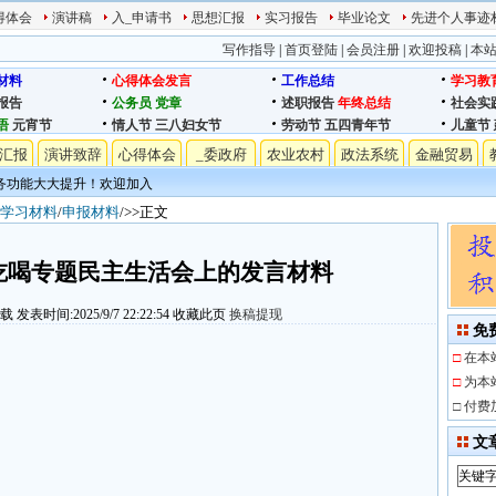
得体会
演讲稿
入_申请书
思想汇报
实习报告
毕业论文
先进个人事迹
写作指导
|
首页登陆
|
会员注册
|
欢迎投稿
|
本
材料
心得体会发言
工作总结
学习教
报告
公务员
党章
述职报告
年终总结
社会实
语
元宵节
情人节
三八妇女节
劳动节
五四青年节
儿童节
汇报
演讲致辞
心得体会
_委政府
农业农村
政法系统
金融贸易
务功能大大提升！欢迎加入
学习材料
/
申报材料
/>>正文
吃喝专题民主生活会上的发言材料
下载
发表时间:2025/9/7 22:22:54
收藏此页
换稿提现
免
□
在本
□
为本
□
付费
文