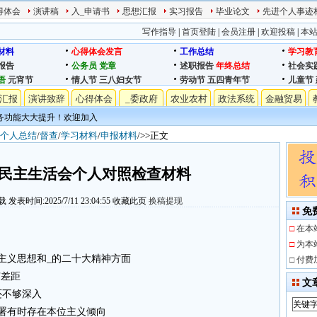
得体会
演讲稿
入_申请书
思想汇报
实习报告
毕业论文
先进个人事迹
写作指导
|
首页登陆
|
会员注册
|
欢迎投稿
|
本
材料
心得体会发言
工作总结
学习教
报告
公务员
党章
述职报告
年终总结
社会实
语
元宵节
情人节
三八妇女节
劳动节
五四青年节
儿童节
汇报
演讲致辞
心得体会
_委政府
农业农村
政法系统
金融贸易
务功能大大提升！欢迎加入
个人总结
/
督查
/
学习材料
/
申报材料
/>>正文
民主生活会个人对照检查材料
载
发表时间:2025/7/11 23:04:55
收藏此页
换稿提现
免
□
在本
□
为本
主义思想和_的二十大精神方面
□
付费
有差距
文
还不够深入
部署有时存在本位主义倾向