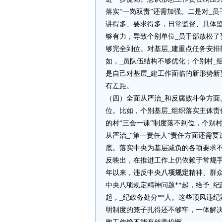
落实“一岗双责”还需加强。二是对_
讲得多、要求得多，日常监督、具体
够有力，导致个别单位_员干部放松了
够完全到位。对基层_建重点任务安
如，_员队伍结构不够优化；个别村_
是自己对基层_建工作面临的新形势
有差距。
（四）全面从严治_和反腐败斗争方面
位。比如，个别基层_组织落实主体责
的村“三会一课”制度落不到位，个别村
从严治_“第一责任人”责任方面还需
底。落实中央为基层减负的各项要求
反映出，在推进工作上仍依赖于常规
年以来，违反中央
八项规定
精神、群众
中央八项规定精神问题**起，给予_纪
起，_纪政务处分**人。这些顶风违
明制度的笼子扎得还不够牢，一体解