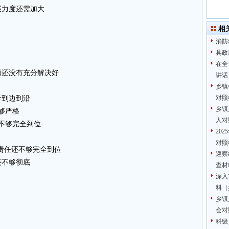
展力度还需加大
相
消防
县政
在全
题还没有充分解决好
讲话
乡镇
对照
全到边到沿
乡镇
够严格
人对
不够完全到位
20
对照
的责任还不够完全到位
巡察
还不够彻底
查材
深入
料（
乡镇
会对
科级