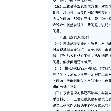
败工作绝不能有丝毫松懈。
（五）上轮省委巡视整改方面。对整
期性、艰巨性、反复性问题的整改还
力大的问题，尽管在齐抓共管、强化
产巡查中仍然发现了一些问题，说明
问题。
二、产生问题的原因分析
（一）理论武装抓得还不够紧。对_
只重视掌握重要观点、重要概念、重
解。理论与实践结合不够，熟练运用
问题、解决问题还有差距。
（二）_性锻炼抓得还不够勤。总觉得
理论学习，潜意识里在一定程度上放松
的问题，没能时刻做到自我净化、自
求的自觉性不足。
（三）宗旨意识树得还不够牢。与群
手资料少。一些群众最急最盼最关心
是自己落实以人民为中心的发展思想