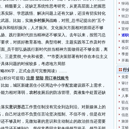
悼词
质、精髓要义，还缺乏系统性思考研究，从更高层面上把握思
毕业
联系实际、学思践悟、解决问题上还有欠缺，还没有切实转化
转正
大武器。比如，实施
乡村振兴
战略，对照_总书记提出的“五个
统战
振兴和组织振兴，人才振兴、文化振兴方面相对抓得还不够
宣传
弘扬、践行新时代担当精神还不够深入。去年以来，按照习总
述职
规章
署要求，对抓好教育基地、典型培树、主题实践等工作及时作
会议
层面_员干部弘扬践行新时代担当精神方面做得还不够全面，离
季度
。三是贯彻_中央和省委、**市委决策部署有时存在本位主义
开幕
于具体问题的时候较多，考虑地方局部
行
4.cn省略896字，正式会员可完整阅读）……
党委
分
(积分可提现)
注册
登陆
用订单找账号
审计
。比如，城区新建居住小区周边中小学配套建设跟不上需求，
模范
务能力相对薄弱，
农村
改厕后的防冻管理、粪液集中处置还缺
人事
驻点
是落实
意识形态
工作责任制没有完全到边到沿。对新媒体上的
宣传
高，自己对这些不负责任言论坚决抵制、不信不传，但是在对
信息
得还不够及时，见微知著的意识和主动制止的政治担当还需要
旅游
文秘
力传导还不够到位，督促常委同志和各级领导班子、领导干部