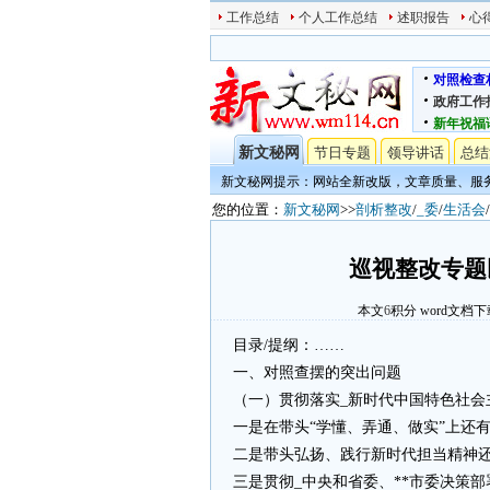
工作总结
个人工作总结
述职报告
心
对照检查
政府工作
新年祝福
新文秘网
节日专题
领导讲话
总结
新文秘网提示：网站全新改版，文章质量、服
您的位置：
新文秘网
>>
剖析整改
/
_委
/
生活会
/
巡视整改专题
本文
6
积分
word文档下
目录/提纲：……
一、对照查摆的突出问题
（一）贯彻落实_新时代中国特色社会
一是在带头“学懂、弄通、做实”上还
二是带头弘扬、践行新时代担当精神
三是贯彻_中央和省委、**市委决策