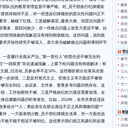
服务
员干部队伍的教育管理监督不够严格。对_员干部执行纪律规矩
建筑
监督抓得相对不足，对一些违反纪律规矩的苗头性问题纠正不
水利
要求，触碰了红线。三是破解基层_建老大难、深层次问题不
农业
排部署多、跟踪问效少，在一些难点问题上攻坚力度还不够。比
生态
组织软弱涣散的现象还没有得到彻底根治。这些问题，说到底
组工
新要求开拓性研究不够深入，亲力亲为破解难点问题和薄弱环节
扶贫
节
。一是履行全面从严治_“第一责任人”的责任还不够完全到
春节
任“一岗双责”存在递减现象，上紧下松问题没有彻底解决；有
五一
主题_日活动_员参会率不足50%。这些都折射出在落实全面
三八
六一
要进一步加强。二是反对形式主义、官僚主义等方面还不够彻
七一
不够完全到位，会议多、文件多、督查多等问题仍然存在。这
八一
手段，工作创新性不够。三是严格执纪的力度还需要加强。去
中秋
身边腐败问题仍时有发生。比如，2024年，全市共查处违反
其他
政务处分**人；查处发生在群众身边不正之风和腐败问题**
时
纪案件，一方面表明少数_员干部纪律观念淡薄，另一方面也说
八项
决不敢不能不想还不够到位。这也警示我们抓正风肃纪和反腐
20