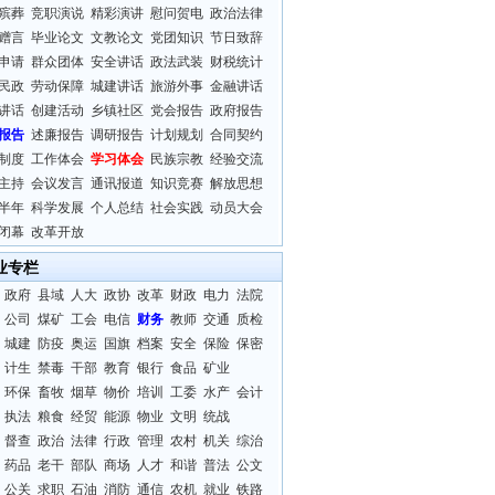
殡葬
竞职演说
精彩演讲
慰问贺电
政治法律
赠言
毕业论文
文教论文
党团知识
节日致辞
申请
群众团体
安全讲话
政法武装
财税统计
民政
劳动保障
城建讲话
旅游外事
金融讲话
讲话
创建活动
乡镇社区
党会报告
政府报告
报告
述廉报告
调研报告
计划规划
合同契约
制度
工作体会
学习体会
民族宗教
经验交流
主持
会议发言
通讯报道
知识竞赛
解放思想
半年
科学发展
个人总结
社会实践
动员大会
闭幕
改革开放
业专栏
政府
县域
人大
政协
改革
财政
电力
法院
公司
煤矿
工会
电信
财务
教师
交通
质检
城建
防疫
奥运
国旗
档案
安全
保险
保密
计生
禁毒
干部
教育
银行
食品
矿业
环保
畜牧
烟草
物价
培训
工委
水产
会计
执法
粮食
经贸
能源
物业
文明
统战
督查
政治
法律
行政
管理
农村
机关
综治
药品
老干
部队
商场
人才
和谐
普法
公文
公关
求职
石油
消防
通信
农机
就业
铁路