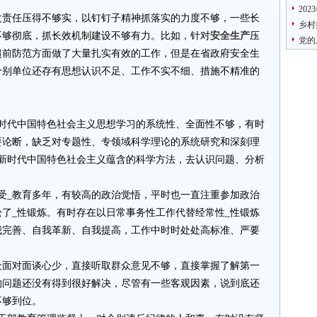
20
改责任压得不够实，以钉钉子精神抓落实的力度不够，一些长
乡村
不够彻底，抓长效机制建设不够有力。比如，针对
安全生产
压
党的
超前防范方面做了大量扎实有效的工作，但是在省政府安全生
个别单位还存有思想认识不足、工作不实不细、措施不精准的
新时代中国特色社会主义思想学习的系统性、全面性不够，有时
要论断，缺乏对专题性、专领域科学理论的系统研究和深刻理
_新时代中国特色社会主义蕴含的科学方法，去认识问题、分析
受_教育多年，有较高的政治觉悟，平时也一直注重参加政治
了_性锻炼。有时存在以日常事务性工作代替经常性_性锻炼
我完善、自我革新、自我提高，工作中时时处处高标准、严要
众面对面谈心少，直接听取群众意见不够，直接掌握了解第一
的问题还没有得到很好解决，尽管有一些客观因素，说到底还
不够到位。