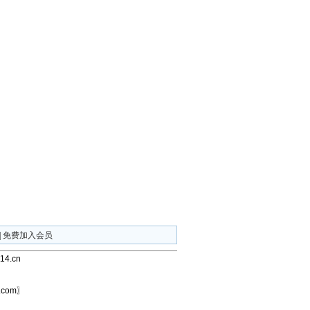
|
免费加入会员
4.cn
com〗