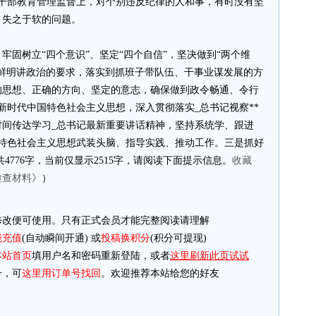
员干部教育管理监督上，对个别违反纪律的人和事，有时没有坚
、失之于软的问题。
牢固树立“四个意识”、坚定“四个自信”，坚决做到“两个维
鲜明讲政治的要求，落实到抓班子带队伍、干事业谋发展的方
的思想、正确的方向、坚定的意志，确保做到政令畅通、令行
新时代中国特色社会主义思想，深入贯彻落实_总书记视察**
时间传达学习_总书记最新重要讲话精神，坚持系统学、跟进
国特色社会主义思想武装头脑、指导实践、推动工作。三是抓好
4776字，当前仅显示2515字，请阅读下面提示信息。
收藏
检查材料》
）
改便可使用。只有正式会员才能完整阅读请理解
能充值
(自动瞬间开通) 或
投稿换积分
(积分可提现)
本站首页
填用户名和密码重新登陆，或者
这里刷新此页试试
，可
这里用订单号找回
。欢迎推荐本站给您的好友