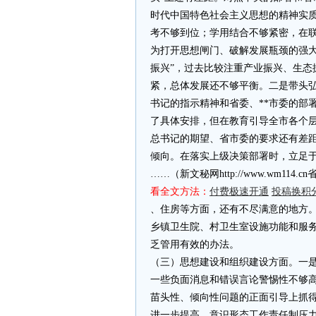
时代中国特色社会主义思想的精神实
考不够到位；学用结合不够紧密，在
为打开思想闸门、破解发展瓶颈的强
振兴”，过去比较注重产业振兴、生态
紧，总体发展还不够平衡。二是带头
书记的指示精神和省委、**市委的部
了具体安排，但在教育引导全市各个
总书记的期望、省市委的要求还有差距
倾向。在落实上级决策部署时，立足
……（新文秘网http://www.wm11
看全文方法：
付费极速开通
投稿换积
、住房等方面，还有不尽满意的地方
乡镇卫生院、村卫生室设施功能和服
乏管用有效的办法。
（三）思想建设和组织建设方面。一
一些负面消息和错误言论警惕性不够
苗头性、倾向性问题的正面引导上抓
进一步提高。意识形态工作责任制压