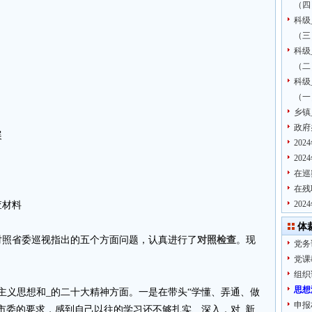
（四
科级
（三
科级
（二
科级
（一
乡镇
政府
展
20
20
在巡
在残
20
查材料
体
对照省委巡视指出的五个方面问题，认真进行了
对照检查
。现
党务
党课
组织
思想
主义思想和_的二十大精神方面。一是在带头“学懂、弄通、做
申报
市委的要求，感到自己以往的学习还不够扎实、深入，对_新