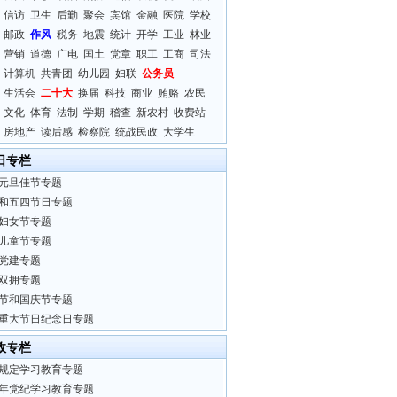
信访
卫生
后勤
聚会
宾馆
金融
医院
学校
邮政
作风
税务
地震
统计
开学
工业
林业
营销
道德
广电
国土
党章
职工
工商
司法
计算机
共青团
幼儿园
妇联
公务员
生活会
二十大
换届
科技
商业
贿赂
农民
文化
体育
法制
学期
稽查
新农村
收费站
房地产
读后感
检察院
统战民政
大学生
日专栏
元旦佳节专题
和五四节日专题
妇女节专题
儿童节专题
党建专题
双拥专题
节和国庆节专题
重大节日纪念日专题
政专栏
规定学习教育专题
24年党纪学习教育专题