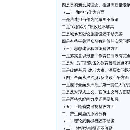
四是贯彻新发展理念、推进高质量发
（二）_和担当作为方面
一是营造担当作为的氛围不够浓
二是“双招双引”质效还不够高
三是城乡基础设施建设还不够完善
四是有些事关群众切身利益的实际问
（三）思想建设和组织建设方面
一是落实意识形态工作责任制没有完
二是对_员干部队伍的教育管理监督不
三是破解基层_建老大难、深层次问题
（四）全面从严治_和反腐败斗争方面
一是履行全面从严治_“第一责任人”
二是反对形式主义、官僚主义等方面
三是严格执纪的力度还需要加强
（五）上轮省委巡视整改方面
二、产生问题的原因分析
（一）理论武装抓得还不够紧
（二）_性锻炼抓得还不够勤