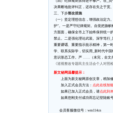
（四）纪律规矩抓得还不够严。在_
决果断地批评纠正，还存在失之于宽
三、下步
整改措施
（一）坚定理想信念，增强政治定力。
护”。一是严守纪律规矩。自觉把旗帜
方面面，确保全市上下始终保持统一
禁止。二是强化理论武装。深学笃行_
重要
讲话
、重要指示批示精神，第一
学、联系实际学，切实用_新时代中
意识形态工作。严 ……（未完，全文共
《巡视整改专题民主生活会个人对照
新文秘网温馨提示：
上面为新文秘网原创文章，稍加修
加入正式会员方法：
点此在线智
如果已加入正式会员，请
点此到
如果您刚支付成功而忘记登陆账号
会员客服微信号：wm114cn