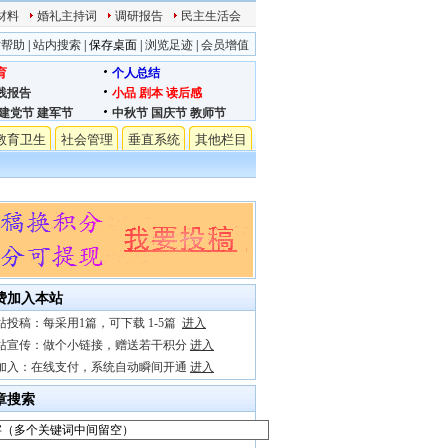
材料
婚礼主持词
调研报告
民主生活会
站帮助
|
站内搜索
|
保存桌面
|
浏览足迹
|
会员增值
育
个人总结
践报告
小品
剧本
读后感
建党节
建军节
中秋节
国庆节
教师节
教育卫生
社会管理
垂直系统
其他栏目
费加入本站
站投稿：每采用1篇，可下载 1-5篇
进入
站宣传：做个小链接，赠送若干积分
进入
加入：在线支付，系统自动瞬间开通
进入
章搜索