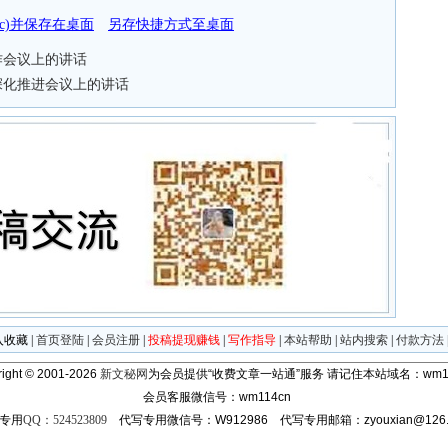
doc)并保存在桌面
另存快捷方式至桌面
作会议上的讲话
深化推进会议上的讲话
入收藏
|
首页登陆
|
会员注册
|
投稿提现赚钱
|
写作指导
|
本站帮助
|
站内搜索
|
付款方法
ight © 2001-2026
新文秘网
为会员提供“收费文章一站通”服务
请记住本站域名：wm11
会员客服微信号：wm114cn
专用
QQ：524523809
代写专用微信号：W912986 代写专用邮箱：zyouxian@126.