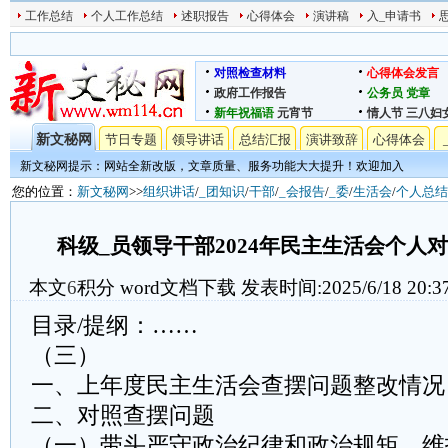
工作总结
个人工作总结
述职报告
心得体会
演讲稿
入_申请书
对照检查材料
心得体会发言
政府工作报告
公务员
党章
新年祝福语
元宵节
情人节
三八妇
新文秘网
节日专题
领导讲话
总结汇报
演讲致辞
心得体会
新文秘网提示：网站全新改版，文章质量、服务功能大大提升！欢迎加入
您的位置：
新文秘网
>>
组织讲话
/
_团知识
/
干部
/
_会报告
/
_委
/
生活会
/
个人总结
科级_员领导干部2024年民主生活会个人
本文
6
积分
word文档下载
发表时间:2025/6/18 20:3
目录/提纲：……
（三）
一、上年度民主生活会查摆问题整改情况
二、对照查摆问题
（一）带头严守政治纪律和政治规矩，维