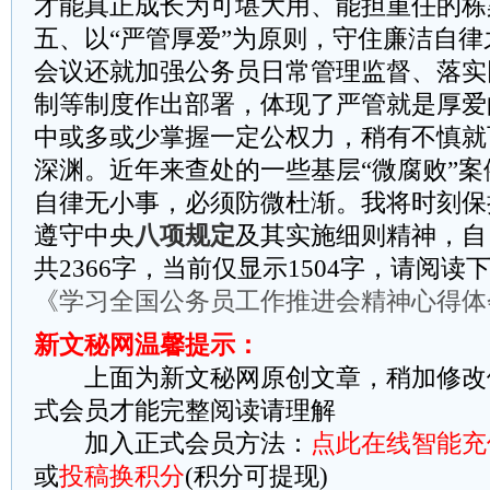
才能真正成长为可堪大用、能担重任的栋
五、以“严管厚爱”为原则，守住廉洁自律
会议还就加强公务员日常管理监督、落实
制等制度作出部署，体现了严管就是厚爱
中或多或少掌握一定公权力，稍有不慎就
深渊。近年来查处的一些基层“微腐败”
自律无小事，必须防微杜渐。我将时刻保
遵守中央
八项规定
及其实施细则精神，自
共2366字，当前仅显示1504字，请阅读
《学习全国公务员工作推进会精神心得体
新文秘网温馨提示：
上面为新文秘网原创文章，稍加修改
式会员才能完整阅读请理解
加入正式会员方法：
点此在线智能充
或
投稿换积分
(积分可提现)