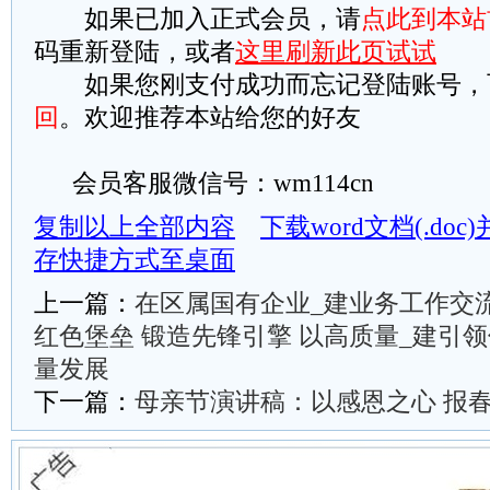
如果已加入正式会员，请
点此到本站
码重新登陆，或者
这里刷新此页试试
如果您刚支付成功而忘记登陆账号，
回
。欢迎推荐本站给您的好友
会员客服微信号：wm114cn
复制以上全部内容
下载word文档(.do
存快捷方式至桌面
上一篇：
在区属国有企业_建业务工作交
红色堡垒 锻造先锋引擎 以高质量_建引
量发展
下一篇：
母亲节演讲稿：以感恩之心 报