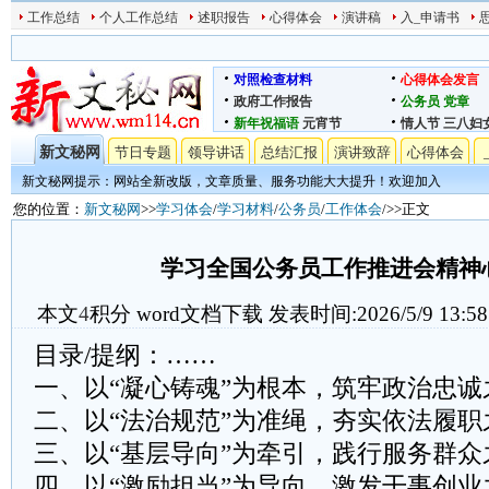
工作总结
个人工作总结
述职报告
心得体会
演讲稿
入_申请书
对照检查材料
心得体会发言
政府工作报告
公务员
党章
新年祝福语
元宵节
情人节
三八妇
新文秘网
节日专题
领导讲话
总结汇报
演讲致辞
心得体会
新文秘网提示：网站全新改版，文章质量、服务功能大大提升！欢迎加入
您的位置：
新文秘网
>>
学习体会
/
学习材料
/
公务员
/
工作体会
/>>正文
学习全国公务员工作推进会精神
本文
4
积分
word文档下载
发表时间:2026/5/9 13:58
目录/提纲：……
一、以“凝心铸魂”为根本，筑牢政治忠诚
二、以“法治规范”为准绳，夯实依法履职
三、以“基层导向”为牵引，践行服务群众
四、以“激励担当”为导向，激发干事创业