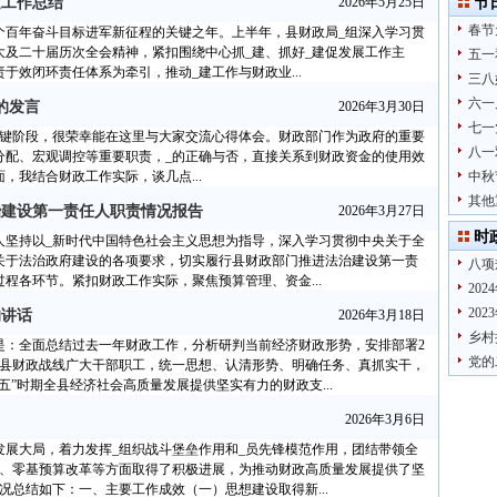
建工作总结
2026年5月25日
节
春节
二个百年奋斗目标进军新征程的关键之年。上半年，县财政局_组深入学习贯
大及二十届历次全会精神，紧扣围绕中心抓_建、抓好_建促发展工作主
五一
于效闭环责任体系为牵引，推动_建工作与财政业...
三八
六一
的发言
2026年3月30日
七一
关键阶段，很荣幸能在这里与大家交流心得体会。财政部门作为政府的重要
八一
分配、宏观调控等重要职责，_的正确与否，直接关系到财政资金的使用效
，我结合财政工作实际，谈几点...
中秋
其他
治建设第一责任人职责情况报告
2026年3月27日
时
本人坚持以_新时代中国特色社会主义思想为指导，深入学习贯彻中央关于全
关于法治政府建设的各项要求，切实履行县财政部门推进法治建设第一责
八项
程各环节。紧扣财政工作实际，聚焦预算管理、资金...
20
20
的讲话
2026年3月18日
乡村
是：全面总结过去一年财政工作，分析研判当前经济财政形势，安排部署2
党的
全县财政战线广大干部职工，统一思想、认清形势、明确任务、真抓实干，
”时期全县经济社会高质量发展提供坚实有力的财政支...
2026年3月6日
务发展大局，着力发挥_组织战斗堡垒作用和_员先锋模范作用，团结带领全
管、零基预算改革等方面取得了积极进展，为推动财政高质量发展提供了坚
况总结如下：一、主要工作成效（一）思想建设取得新...