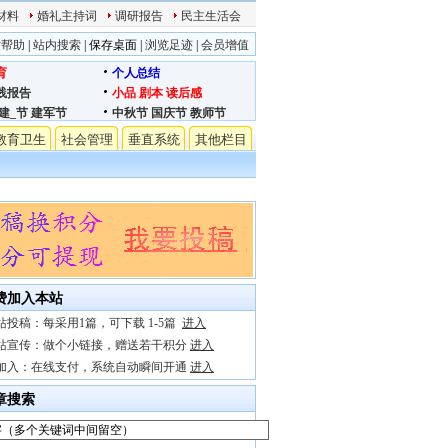
材料
婚礼主持词
调研报告
民主生活会
站帮助
|
站内搜索
|
保存桌面
|
浏览足迹
|
会员增值
育
个人总结
践报告
小品
剧本
读后感
建_节
建军节
中秋节
国庆节
教师节
教育卫生
社会管理
垂直系统
其他栏目
费加入本站
站投稿：每采用1篇，可下载 1-5篇
进入
站宣传：做个小链接，赠送若干积分
进入
加入：在线支付，系统自动瞬间开通
进入
章搜索