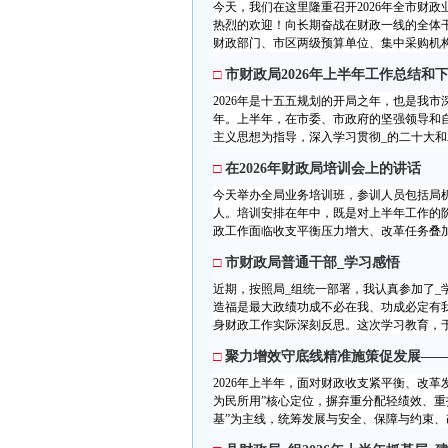
今天，我们在这里隆重召开2026年全市财
热烈的欢迎！向长期奋战在财政一线的全体
财政部门、市区两级预算单位、集中采购机构及
□
市财政局2026年上半年工作总结和
2026年是十五五规划的开局之年，也是我
年。上半年，在市委、市政府的坚强领导和
主义思想为指导，深入学习贯彻_的二十大和二
□
在2026年财政局培训会上的讲话
今天举办全局业务培训班，参训人员包括局
人。培训安排在年中，既是对上半年工作的阶
政工作面临收支平衡压力增大、改革任务叠加
□
市财政局普通干部_学习感悟
近期，按照局_组统一部署，我认真参加了_
造福是最大政绩功成不必在我、功成必定有
身财政工作实际深刻反思。这次学习教育，于我
□
聚力增效守底线精准施策促发展——*
2026年上半年，面对财政收支紧平衡、改
为民所用”核心定位，摒弃重分配轻绩效、重
基”为主线，统筹发展与安全、保障与约束、