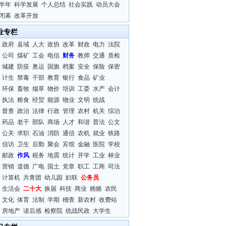
半年
科学发展
个人总结
社会实践
动员大会
闭幕
改革开放
业专栏
政府
县域
人大
政协
改革
财政
电力
法院
公司
煤矿
工会
电信
财务
教师
交通
质检
城建
防疫
奥运
国旗
档案
安全
保险
保密
计生
禁毒
干部
教育
银行
食品
矿业
环保
畜牧
烟草
物价
培训
工委
水产
会计
执法
粮食
经贸
能源
物业
文明
统战
督查
政治
法律
行政
管理
农村
机关
综治
药品
老干
部队
商场
人才
和谐
普法
公文
公关
求职
石油
消防
通信
农机
就业
铁路
信访
卫生
后勤
聚会
宾馆
金融
医院
学校
邮政
作风
税务
地震
统计
开学
工业
林业
营销
道德
广电
国土
党章
职工
工商
司法
计算机
共青团
幼儿园
妇联
公务员
生活会
二十大
换届
科技
商业
贿赂
农民
文化
体育
法制
学期
稽查
新农村
收费站
房地产
读后感
检察院
统战民政
大学生