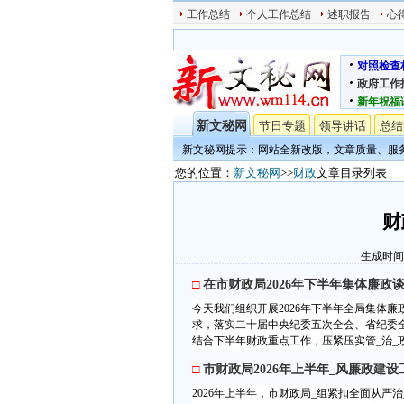
工作总结
个人工作总结
述职报告
心
对照检查
政府工作
新年祝福
新文秘网
节日专题
领导讲话
总结
新文秘网提示：网站全新改版，文章质量、服
您的位置：
新文秘网
>>
财政
文章目录列表
财
生成时间:20
□
在市财政局2026年下半年集体廉政
今天我们组织开展2026年下半年全局集体
求，落实二十届中央纪委五次全会、省纪委
结合下半年财政重点工作，压紧压实管_治_政
□
市财政局2026年上半年_风廉政建
2026年上半年，市财政局_组紧扣全面从