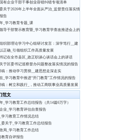
国有企业干部干事创业容错纠错专项清单
委关于2026年上半年全面从严治_监督责任落实情
报告
26年_学习教育专题_课
领导干部警示教育暨_学习教育学查改推进会上的
组织部理论学习中心组研讨发言：深学笃行__建
以正确_引领组织工作高质量发展
书记在全市县区_政正职谈心谈话会上的讲话
关于区委书记巡察督办问题整改落实情况的报告
讲稿：推动学习贯彻__建思想走深走实
在_学习教育中推进“开门教育”工作情况的报告
讲稿：树立和践行_，推动工商联事业高质量发展
门范文
26年_学习教育工作总结报告（共14篇6万字）
企业_学习教育评估自查报告
_学习教育工作情况总结
_委关于_学习教育工作总结报告
政局_学习教育工作总结
习教育自评报告