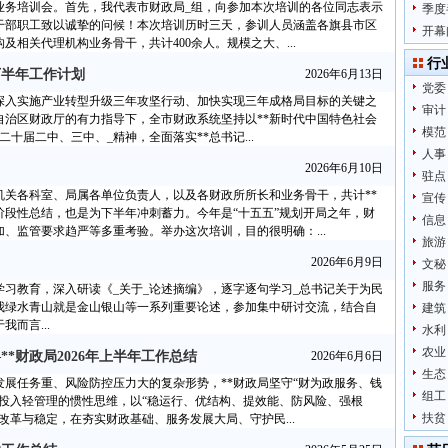
政业务培训会。首先，我代表市财政局_组，向参加本次培训的各位同志表示
季度
干部职工致以诚挚的问候！本次培训历时三天，参训人员涵盖各旗县市区
开幕
相关代理机构业务骨干，共计400余人。规模之大、...
行
下半年工作计划
2026年6月13日
党委
市深入实施产业转型升级三年攻坚行动、加快实现三年成格局目标的关键之
审计
自治区财政厅的有力指导下，全市财政系统坚持以**新时代中国特色社会
模范
十届二中、三中、_精神，全面落实**总书记...
人事
2026年6月10日
驻点
机关各科室、局属各单位负责人，以及各财政所所长和业务骨干，共计**
宣传
段性总结，也是为下半年冲刺蓄力。今年是“十五五”规划开局之年，财
信息
、监管要求趋严等多重考验。举办这次培训，目的很明确：...
旅游
2026年6月9日
文秘
服务
学习教育，深入研读《_关于_论述摘编》，逐字逐句学习_总书记关于为民
我绿水青山就是金山银山等一系列重要论述，参加集中研讨交流，结合自
建筑
而言...
水利
农业
*财政局2026年上半年工作总结
2026年6月6日
生态
革发展任务重、风险防控压力大的复杂形势，**财政局坚守“财为政服务、钱
组工
投入轻管理的惯性思维，以“稳运行、优结构、提效能、防风险、强根
扶贫
改革与稳定，在夯实财政基础、服务发展大局、守护民...