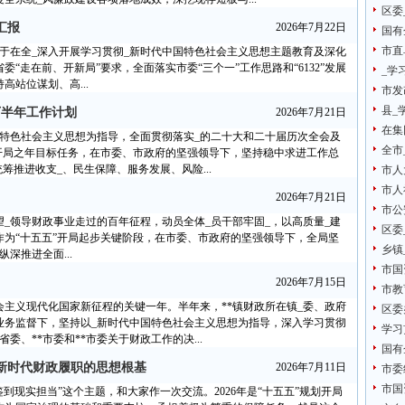
区委
汇报
2026年7月22日
国有
市直
关于在全_深入开展学习贯彻_新时代中国特色社会主义思想主题教育及深化
“走在前、开新局”要求，全面落实市委“三个一”工作思路和“6132”发展
_学
高站位谋划、高...
市发
县_
下半年工作计划
2026年7月21日
在集
中国特色社会主义思想为指导，全面贯彻落实_的二十大和二十届历次全会及
全市
开局之年目标任务，在市委、市政府的坚强领导下，坚持稳中求进工作总
筹推进收支_、民生保障、服务发展、风险...
市人
市人
2026年7月21日
市公
望_领导财政事业走过的百年征程，动员全体_员干部牢固_，以高质量_建
区委
，作为“十五五”开局起步关键阶段，在市委、市政府的坚强领导下，全局坚
乡镇
深推进全面...
市国
2026年7月15日
市教
社会主义现代化国家新征程的关键一年。半年来，**镇财政所在镇_委、政府
区委
业务监督下，坚持以_新时代中国特色社会主义思想为指导，深入学习贯彻
学习
、**市委和**市委关于财政工作的决...
国有
新时代财政履职的思想根基
2026年7月11日
市委
市国
到现实担当”这个主题，和大家作一次交流。2026年是“十五五”规划开局