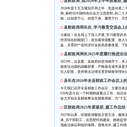
□
县财政局_组2026年上半年抓基层_
2026年是十五五规划开局之年，也是向第
彻_新时代中国特色社会主义思想和_的二十
线，以知责于心、担责于身、履责于行、尽责
□
县财政局局长在_学习教育交流会上
大家好！在全局上下深入开展_学习教育的
经济综合职能部门，肩负着资源配置、收入
益，关系到**县经济社会的高质量发展。下面
□
县财政局局长2025年度履行推进法
2025年，在县委、县政府的坚强领导下，
面依法治国的战略部署，严格落实省市县委
任人职责，坚持将法治理念贯穿财政管理全过
□
县长在2026年全县财政工作会议上
今天我们召开全县财政工作会议，主要任务
026年及今后一个时期财政重点工作，动员
奋力开创全县财政事业发展新局面，为“十五五
□
区财政局2025年度基层_建工作总结
2025年以来，区财政局聚焦主责主业，服
体_员干部职工，在思想作风建设、财政监
强政治保证和组织保障。现将全年_建工作情