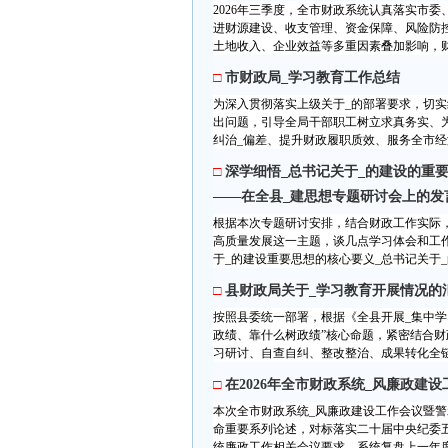
2026年三季度，全市财政系统认真落实市
进财源建设、收支管理、资金保障、风险防
土地收入、企业效益等多重因素叠加影响，财
□
市财政局_学习教育工作总结
为深入贯彻落实上级关于_的部署要求，切
出问题，引导全局干部职工树立求真务实、
纠治_偏差、提升财政履职质效、服务全市经济
□
深学细悟_总书记关于_的建设的重要
——在全县_建思想专题研讨会上的发
根据本次专题研讨安排，结合财政工作实际，
高质量发展这一主题，谈几点学习体会和工
于_的建设重要思想的核心要义_总书记关于_
□
县财政局关于_学习教育开展情况的
按照县委统一部署，根据《全县开展_集中学
政绩、靠什么树政绩”核心命题，紧密结合
习研讨、自查自纠、整改整治、成果转化全链
□
在2026年全市财政系统_风廉政建
本次全市财政系统_风廉政建设工作会议暨警
命重要系列论述，对标落实二十届中央纪委
统廉政工作相关会议要求，系统复盘上一年度