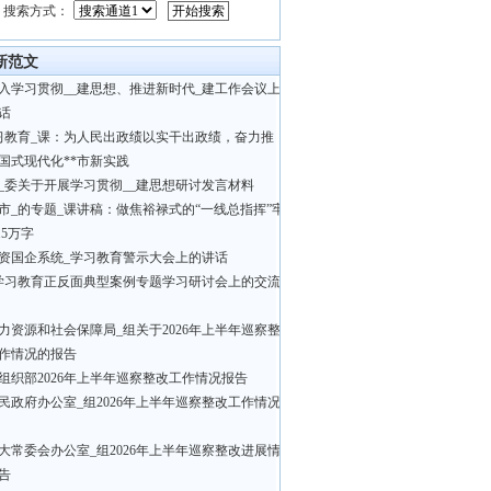
搜索方式：
新范文
入学习贯彻__建思想、推进新时代_建工作会议上
话
习教育_课：为人民出政绩以实干出政绩，奋力推
国式现代化**市新实践
_委关于开展学习贯彻__建思想研讨发言材料
市_的专题_课讲稿：做焦裕禄式的“一线总指挥”牢
.5万字
资国企系统_学习教育警示大会上的讲话
学习教育正反面典型案例专题学习研讨会上的交流
力资源和社会保障局_组关于2026年上半年巡察整
作情况的报告
组织部2026年上半年巡察整改工作情况报告
民政府办公室_组2026年上半年巡察整改工作情况
大常委会办公室_组2026年上半年巡察整改进展情
告