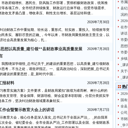
市属
委、市政府稳增长、惠民生、防风险工作部署，贯彻积极财政政策，统筹推
控等各项工作。全市经济持续恢复、财政运行总体平稳，但受市场需求、
县纪
政收支矛盾凸显，增收承压、刚性支出增长、基层运转和债...
况的
20
2026年7月30日
在市
实纠治财政工作中重短期、轻长远，重形式、轻实效，重投入、轻绩效等突
讲话
为民务实、履职尽责的正确_，今年以来，市财政局聚焦财政主责主业，以
市委
社会高质量发展为核心，扎...
思想
思想以高质量_建引领**县财政事业高质量发展
2026年7月28日
市委
言
乡镇
我围绕深学细悟_总书记关于_的建设的重要思想，以高质量_建引领财政
_课
作思考，不当之处，请批评指正。一、提高政治站位，深刻把握_总书记关
关于
的建设的重要思想，是_新时代中国...
_课
汇报材料
2026年7月28日
热
习教育实施方案》文件要求，县财政局紧扣“政绩为谁而树、树什么样的
20
财政收支管理、资金保障、财源培植、财会监督本职职能，分层分类抓实学
国有
条工作，坚决纠治财政领域重表象轻实...
全县
设工作会暨警示教育大会上的讲话
2026年7月27日
公司
示教育大会，核心任务是深入落实_总书记关于全面从严治_、_的自我革
市财
五次全会、省纪委全会、全市全面从严治_工作部署以及全国、全省财政系
_学
全系统_风廉政建设各项落地成效，深挖现存短板与...