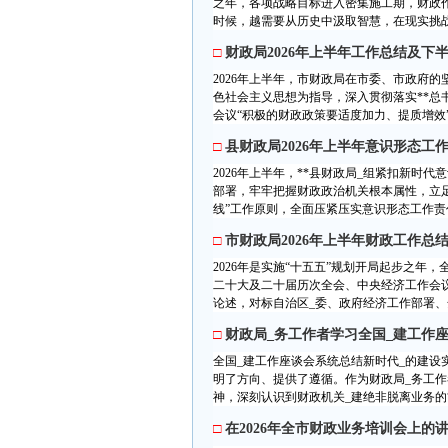
之年，各项战略目标进入密集施工期，财政
时候，越需要从历史中汲取智慧，在现实挑战
□
财政局2026年上半年工作总结及下
2026年上半年，市财政局在市委、市政府
色社会主义思想为指导，深入贯彻落实**总
会议“积极的财政政策要适度加力、提质增效”的
□
县财政局2026年上半年意识形态工
2026年上半年，**县财政局_组紧扣新
部署，牢牢把握财政政治机关根本属性，立
线”工作原则，全面压紧压实意识形态工作责任
□
市财政局2026年上半年财政工作总
2026年是实施“十五五”规划开局起步之年
二十大及二十届历次全会、中央经济工作会议
论述，对标自治区_委、政府经济工作部署、全
□
财政局_务工作者学习全国_建工作
全国_建工作座谈会系统总结新时代_的建设
明了方向、提供了遵循。作为财政局_务工
神，深刻认识到财政机关_建绝非脱离业务的“
□
在2026年全市财政业务培训会上的