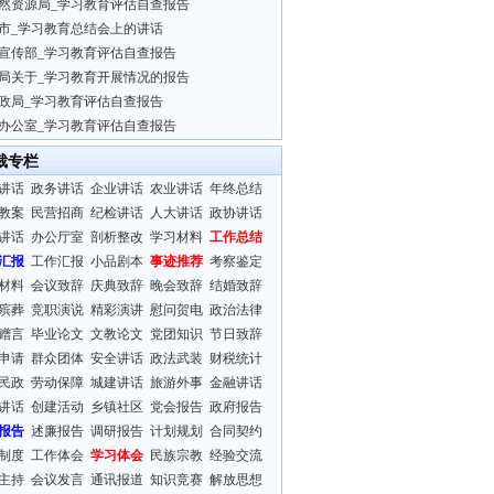
然资源局_学习教育评估自查报告
市_学习教育总结会上的讲话
宣传部_学习教育评估自查报告
局关于_学习教育开展情况的报告
政局_学习教育评估自查报告
办公室_学习教育评估自查报告
裁专栏
讲话
政务讲话
企业讲话
农业讲话
年终总结
教案
民营招商
纪检讲话
人大讲话
政协讲话
讲话
办公厅室
剖析整改
学习材料
工作总结
汇报
工作汇报
小品剧本
事迹推荐
考察鉴定
材料
会议致辞
庆典致辞
晚会致辞
结婚致辞
殡葬
竞职演说
精彩演讲
慰问贺电
政治法律
赠言
毕业论文
文教论文
党团知识
节日致辞
申请
群众团体
安全讲话
政法武装
财税统计
民政
劳动保障
城建讲话
旅游外事
金融讲话
讲话
创建活动
乡镇社区
党会报告
政府报告
报告
述廉报告
调研报告
计划规划
合同契约
制度
工作体会
学习体会
民族宗教
经验交流
主持
会议发言
通讯报道
知识竞赛
解放思想