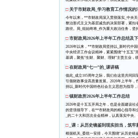
□
关于市财政局_学习教育工作情况的
今年以来，**市财政局深入贯彻落实_中央
整治形式主义为基层减负的决策部署，紧扣省委
路径。局_组始终将_作为重大政治任务，坚持
□
市财政局2026年上半年工作总结及
2026年以来，**市财政局坚持以_新时代
中央经济工作会议精神，紧紧围绕“十五五”
基调，聚焦“生财、聚财、理财”主责主业，统
□
在财政局“七一”的_课讲稿
值此_成立105周年之际，我们在这里共同回
引领财政事业高质量发展。2026年上半年
持以_新时代中国特色社会主义思想为指导，纵
□
镇财政所2026年上半年工作总结
2026年是十五五开局之年，也是全面建设
的坚强领导下，在**市财政局的精心指导和
_的二十大和历次全会精神，认真落实中央、省委
□
_课：从历史镜鉴到现实担当，筑牢
根据机关_委统一安排，今天围绕“从历史镜鉴