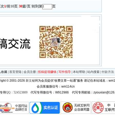
次
1
/
前10页
30
篇/页 转到第
页
入收藏
|
首页登陆
|
会员注册
|
投稿提现赚钱
|
写作指导
|
本站帮助
|
站内搜索
|
付款方法
ight © 2001-2026
新文秘网
为会员提供“收费文章一站通”服务
请记住本站域名：wm11
会员客服微信号：wm114cn
专用
QQ：524523809
代写专用微信号：W912986 代写专用邮箱：zyouxian@126.