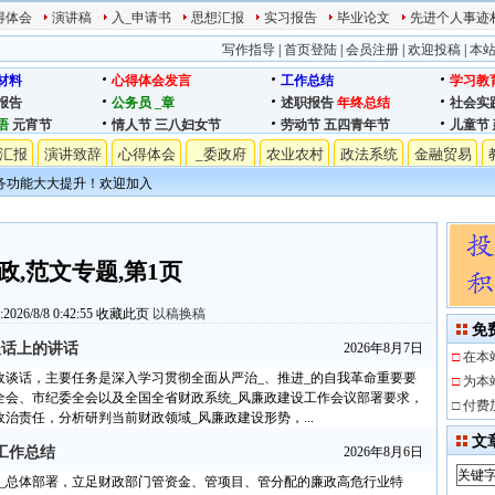
得体会
演讲稿
入_申请书
思想汇报
实习报告
毕业论文
先进个人事迹
写作指导
|
首页登陆
|
会员注册
|
欢迎投稿
|
本
材料
心得体会发言
工作总结
学习教
报告
公务员
_章
述职报告
年终总结
社会实
语
元宵节
情人节
三八妇女节
劳动节
五四青年节
儿童节
汇报
演讲致辞
心得体会
_委政府
农业农村
政法系统
金融贸易
务功能大大提升！欢迎加入
政,范文专题,第1页
26/8/8 0:42:55
收藏此页
以稿换稿
免
谈话上的讲话
2026年8月7日
□
在本
廉政谈话，主要任务是深入学习贯彻全面从严治_、推进_的自我革命重要要
□
为本
全会、市纪委全会以及全国全省财政系统_风廉政建设工作会议部署要求，
□
付费
治责任，分析研判当前财政领域_风廉政建设形势，...
文
设工作总结
2026年8月6日
严治_总体部署，立足财政部门管资金、管项目、管分配的廉政高危行业特