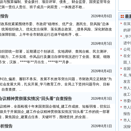
建设与预算编制、资金拨付、项目评审、债务_、财会监督、国资监管等业
第一责任人责任、班子成员一岗双责，一体推进不敢...
析报告
2026年8月6日
最
在深
市财政系统紧紧围绕市委、市政府“稳增长、优产业、惠民生、防风险”总体
，统筹组织收入、优化支出保障、落实惠企政策、_债务风险、深化财政改
的讲
保障职能。上半年全市财政运行总体平稳有序，收...
_学
进中
2026年8月5日
公司
组织部统一部署，近期通过个别谈话、实地调研、查阅台账、民主测评、
在全
履职能力、工作实绩、作风品行及廉洁自律等情况进行了全面、客观、细致
汉族，****年**月出生，****年**月参...
固_1
在国
2026年8月4日
在_
纠治_偏差、履职不务实、发展不长效等突出问题，市财政局立足财政“为
发言
社会发展大局，扎实开展_学习教育工作。全局上下坚持问题导向、目标
市人
查查摆、...
改工
会议精神贯彻落实情况“回头看”自查报告
2026年8月3日
市委
会议精神，全面检视十年来国资国企领域_建工作成效、短板弱项，切实以
市人
级关于开展国企_建工作会议精神贯彻落实情况“回头看”工作的统一部署
报告
聚焦国企_建重点任务、关键环节，围绕坚持_的全面...
市人
分析报告
2026年8月1日
况报