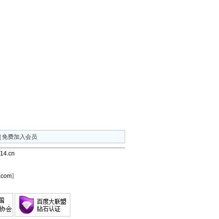
|
免费加入会员
4.cn
com〗