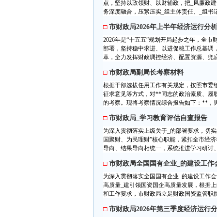
点，坚持以政领财、以财辅政，把_风廉政
务深度融合，压紧压实_组主体责任、_组书记
□
市财政局2026年上半年经济运行分
2026年是“十五五”规划开局起步之年，全
部署，坚持稳中求进、以进促稳工作总基调
革，全力发挥财政调控经济、配置资源、兜底
□
市财政局副局长考察材料
根据干部选拔任用工作有关规定，按照市委
征求意见等方式，对**同志的政治素质、
的考察。现将考察情况综合报告如下：**，男/女，
□
市财政局_学习教育评估自查报告
为深入贯彻落实上级关于_的部署要求，切实
国聚财、为民理财”核心职能，紧扣全市经济
导向、结果导向相统一，系统推进学习研讨、自
□
市财政局全国国有企业_的建设工作
为深入贯彻落实全国国有企业_的建设工作
高质量_建引领国资国企高质量发展，根据上
和工作要求，市财政局立足财政国资监管职能，
□
市财政局2026年第三季度经济运行