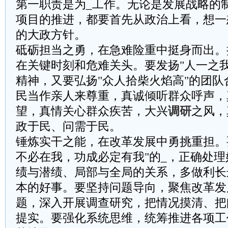
第一职责是为_工作。无论是发展战略的
项目的推进，都要首先从政治上看，想一
的大政方针。
‌砥砺担当之勇，在急难险重中挺身而出。
在关键时刻和危难关头。要发扬"人一之
精神，又要弘扬"众人拾柴火焰高"的团
民当作亲人来尊重，真诚倾听群众呼声，
望，真情关心群众疾苦，大兴
调研
之风，
政于民、问需于民。
‌锤炼实干之能，在改革发展中勇挑重担。
不必在我，功成必定有我"的_，正确处
绩与潜绩、局部与全局的关系，多做利长
本的好事。要坚持问题导向，聚焦改革发
题，深入开展调查研究，把情况摸清、把
提实。要强化系统思维，统筹推进各项工