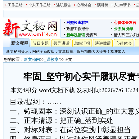
工作总结
个人工作总结
述职报告
心得体会
演讲稿
入_申请书
对照检查材料
心得体会发言
政府工作报告
公务员
党章
新年祝福语
元宵节
情人节
三八妇
新文秘网
节日专题
领导讲话
总结汇报
演讲致辞
心得体会
新文秘网提示：网站全新改版，文章质量、服务功能大大提升！欢迎加入
您的位置：
新文秘网
>>
_课教案
/>>正文
牢固_坚守初心实干履职尽责
本文
4
积分
word文档下载
发表时间:2026/7/6 13:24
目录/提纲：……
一、铸魂固本：深刻认识正确_的重大意
二、正本清源：把正确_落到实处
三、对标对表：在岗位实践中彰显担当