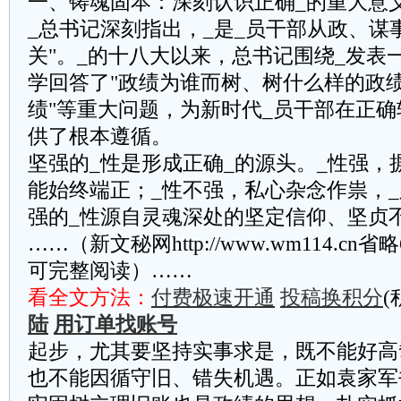
一、铸魂固本：深刻认识正确_的重大意
_总书记深刻指出，_是_员干部从政、谋
关"。_的十八大以来，总书记围绕_发表
学回答了"政绩为谁而树、树什么样的政
绩"等重大问题，为新时代_员干部在正
供了根本遵循。
‌坚强的_性是形成正确_的源头。‌_性强
能始终端正；_性不强，私心杂念作祟，
强的_性源自灵魂深处的坚定信仰、坚贞
……（新文秘网http://www.wm114.cn
可完整阅读）……
看全文方法：
付费极速开通
投稿换积分
(
陆
用订单找账号
起步，尤其要坚持实事求是，既不能好高
也不能因循守旧、错失机遇。正如袁家军