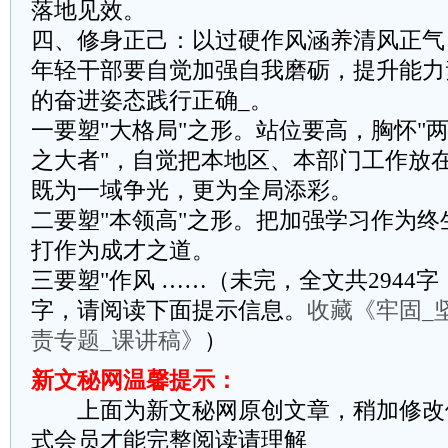
落地见效。
四、修身正己：以过硬作风涵养清风正气
年轻干部要自觉加强自我磨砺，提升能力
的奋进姿态践行正确_。
‌一要塑"大格局"之形。‌站位要高，胸怀"
之大者"，自觉把本地区、本部门工作放
既为一域争光，更为全局添彩。
‌二要塑"本领高"之形。‌把加强学习作为
打作为成才之道。
‌三要塑"作风 ……（未完，全文共2944字
字，请阅读下面提示信息。
收藏《牢固_
责专题_课讲稿》
）
新文秘网温馨提示：
上面为新文秘网原创文章，稍加修改
式会员才能完整阅读请理解