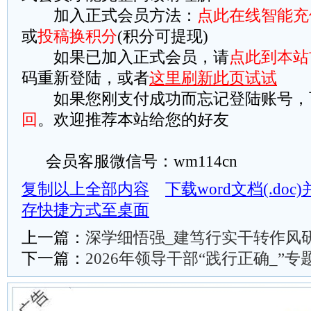
加入正式会员方法：
点此在线智能充
或
投稿换积分
(积分可提现)
如果已加入正式会员，请
点此到本站
码重新登陆，或者
这里刷新此页试试
如果您刚支付成功而忘记登陆账号，
回
。欢迎推荐本站给您的好友
会员客服微信号：wm114cn
复制以上全部内容
下载word文档(.do
存快捷方式至桌面
上一篇：
深学细悟强_建笃行实干转作风
下一篇：
2026年领导干部“践行正确_”