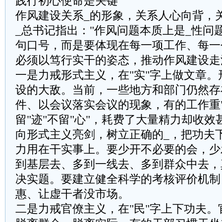
践行初心使命是关键
作风建设关系_的形象，关系人心向背，
_总书记指出："作风问题本质上是_性问
句口号，而是要体现在每一项工作、每一
必须以笃行实干的姿态，推动作风建设走
‌一是力戒形式主义，在"实"字上做文章。
设的大敌。当前，一些地方和部门仍然存
件、以会议落实会议的现象，有的工作重"
留"迹"不留"心"，耗费了大量精力却收
向形式主义亮剑，树立正确的_，把功夫
力用在干实事上。要少开不必要的会，少
到基层去、多到一线去、多到群众中去，
决实题。要建立健全科学的考核评价机制
惠、让虚干者没市场。
‌二是力戒官僚主义，在"民"字上下功夫。