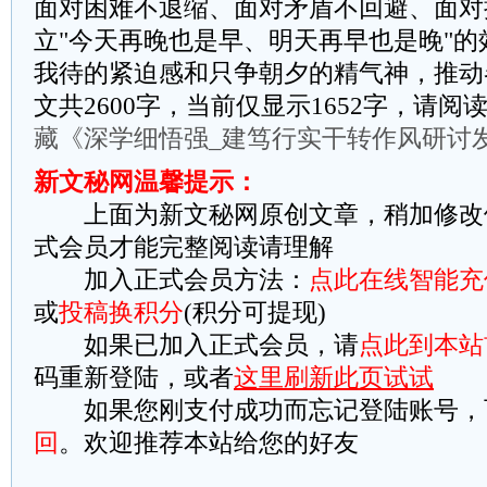
面对困难不退缩、面对矛盾不回避、面对
立"今天再晚也是早、明天再早也是晚"
我待的紧迫感和只争朝夕的精气神，推动
文共2600字，当前仅显示1652字，请
藏《深学细悟强_建笃行实干转作风研讨
新文秘网温馨提示：
上面为新文秘网原创文章，稍加修改
式会员才能完整阅读请理解
加入正式会员方法：
点此在线智能充
或
投稿换积分
(积分可提现)
如果已加入正式会员，请
点此到本站
码重新登陆，或者
这里刷新此页试试
如果您刚支付成功而忘记登陆账号，
回
。欢迎推荐本站给您的好友