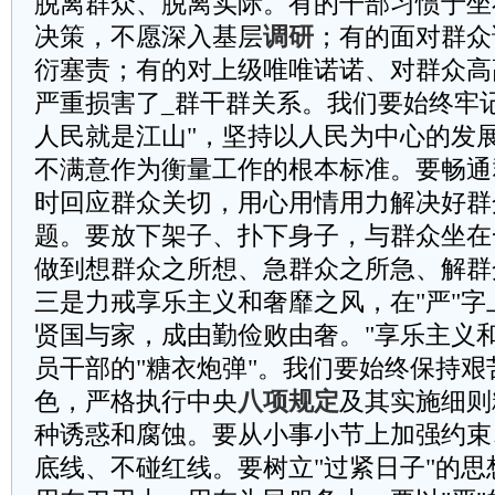
脱离群众、脱离实际。有的干部习惯于坐
决策，不愿深入基层
调研
；有的面对群众
衍塞责；有的对上级唯唯诺诺、对群众高
严重损害了_群干群关系。我们要始终牢
人民就是江山"，坚持以人民为中心的发
不满意作为衡量工作的根本标准。要畅通
时回应群众关切，用心用情用力解决好群
题。要放下架子、扑下身子，与群众坐在
做到想群众之所想、急群众之所急、解群
‌三是力戒享乐主义和奢靡之风，在"严"字
贤国与家，成由勤俭败由奢。"享乐主义
员干部的"糖衣炮弹"。我们要始终保持艰
色，严格执行中央
八项规定
及其实施细则
种诱惑和腐蚀。要从小事小节上加强约束
底线、不碰红线。要树立"过紧日子"的