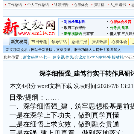
工作总结
个人工作总结
述职报告
心得体会
演讲稿
入_申请书
对照检查材料
心得体会发言
政府工作报告
公务员
党章
新年祝福语
元宵节
情人节
三八妇
新文秘网
节日专题
领导讲话
总结汇报
演讲致辞
心得体会
新文秘网提示：网站全新改版，文章质量、服务功能大大提升！欢迎加入
您的位置：
新文秘网
>>
七一_建专题
/
作风
/
会议发言
/
学习材料
/
申报材料
/>>
深学细悟强_建笃行实干转作风研
本文
4
积分
word文档下载
发表时间:2026/7/6 13:21
目录/提纲：……
一、深学细悟强_建，筑牢思想根基是前
一是在深学上下功夫，做到真学真懂
二是在细悟上求实效，做到融会贯通
三是在强_建上见真章，做到落地落实