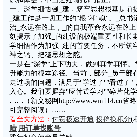
一、深学细悟强_建，筑牢思想根基是前
_建工作是一切工作的"根"和"魂"。_总
治_永远在路上，_的自我革命永远在路上
刻揭示了加强_的建设的极端重要性和长
学细悟作为加强_建的首要任务，不断筑
神之钙、把稳思想之舵。
‌一是在"深学"上下功夫，做到真学真懂。
升能力的根本途径。当前，部分_员干部
走过场的问题，满足于"学过了""看过了
入心。我们要摒弃"应付式学习""碎片化学
……（新文秘网http://www.wm114.cn
可完整阅读）……
看全文方法：
付费极速开通
投稿换积分
(
陆
用订单找账号