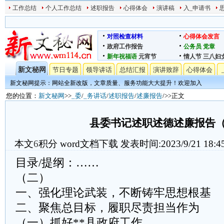
工作总结
个人工作总结
述职报告
心得体会
演讲稿
入_申请书
对照检查材料
心得体会发言
政府工作报告
公务员
党章
新年祝福语
元宵节
情人节
三八妇
新文秘网
节日专题
领导讲话
总结汇报
演讲致辞
心得体会
新文秘网提示：网站全新改版，文章质量、服务功能大大提升！欢迎加入
您的位置：
新文秘网
>>
_委
/
_务讲话
/
述职报告
/
述廉报告
/>>正文
县委书记述职述德述廉报告
本文
6
积分
word文档下载
发表时间:2023/9/21 18:4
目录/提纲：……
（二）
一、强化理论武装，不断铸牢思想根基
二、聚焦总目标，履职尽责担当作为
（一）抓好**县政府工作