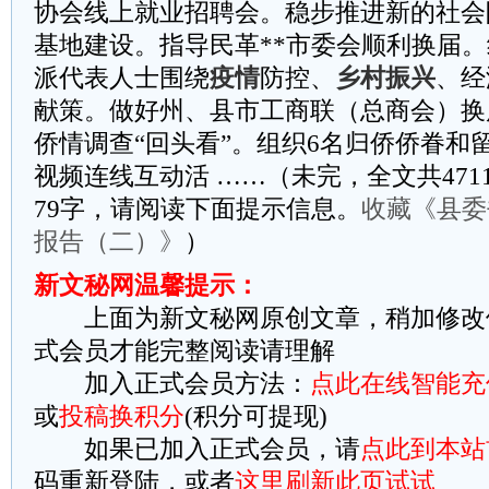
协会线上就业招聘会。稳步推进新的社会
基地建设。指导民革**市委会顺利换届。
派代表人士围绕
疫情
防控、
乡村振兴
、经
献策。做好州、县市工商联（总商会）换
侨情调查“回头看”。组织6名归侨侨眷和
视频连线互动活 ……（未完，全文共471
79字，请阅读下面提示信息。
收藏《县委
报告（二）》
）
新文秘网温馨提示：
上面为新文秘网原创文章，稍加修改
式会员才能完整阅读请理解
加入正式会员方法：
点此在线智能充
或
投稿换积分
(积分可提现)
如果已加入正式会员，请
点此到本站
码重新登陆，或者
这里刷新此页试试