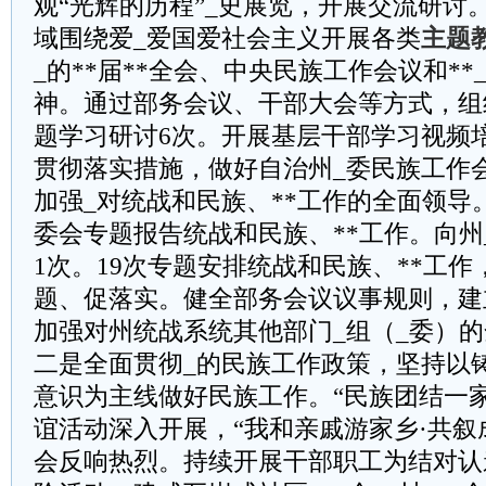
观“光辉的历程”_史展览，开展交流研讨
域围绕爱_爱国爱社会主义开展各类
主题
_的**届**全会、中央民族工作会议和*
神。通过部务会议、干部大会等方式，组
题学习研讨6次。开展基层干部学习视频
贯彻落实措施，做好自治州_委民族工作
加强_对统战和民族、**工作的全面领导
委会专题报告统战和民族、**工作。向州
1次。19次专题安排统战和民族、**工
题、促落实。健全部务会议议事规则，建
加强对州统战系统其他部门_组（_委）
二是全面贯彻_的民族工作政策，坚持以
意识为主线做好民族工作。“民族团结一
谊活动深入开展，“我和亲戚游家乡·共叙
会反响热烈。持续开展干部职工为结对认