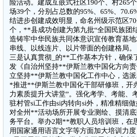
险活动。建成互嵌式社区190个、村265个
场39个，分别占总数的95%、65%、70.6
结进步创建成效明显，命名州级示范区70
个，**县成功创建为第九批“全国民族团
造铸牢中华民族共同体意识宣传教育基地
串线、以线连片、以片带面的创建格局。
三是认真贯彻_的**工作基本方针，确保
发《自治州坚持**伊斯兰教中国化方向
立坚持**伊斯兰教中国化工作中心，选派
*推进**伊斯兰教中国化干部研修班，开
力素质提升大讲堂”。强化考学、考能、
驻村管si工作由si内转向si外，精准精细
对全州**活动场所开展专业测绘、摸清底
务平台。举办2期**教职人员培训班，在
用国家通用语言文字等方面加大培训力度