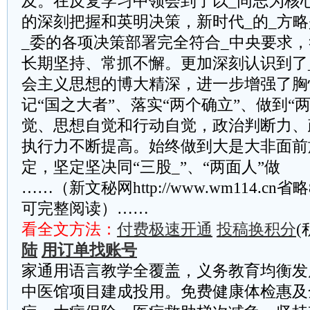
及。在反复学习中领会到了以_同志为核心
的深刻把握和英明决策，新时代_的_方略
_委的各项决策部署完全符合_中央要求，
长期坚持、常抓不懈。更加深刻认识到了
会主义思想的博大精深，进一步增强了胸
记“国之大者”、落实“两个确立”、做到“
觉、思想自觉和行动自觉，政治判断力、
执行力不断提高。始终做到大是大非面前
定，坚定坚决同“三股_”、“两面人”做
……（新文秘网http://www.wm114.cn
可完整阅读）……
看全文方法：
付费极速开通
投稿换积分
(
陆
用订单找账号
家通用语言教学全覆盖，义务教育均衡发
中医馆项目建成投用。免费健康体检惠及