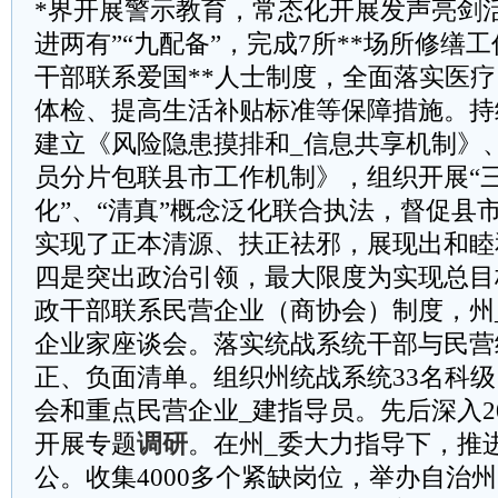
*界开展警示教育，常态化开展发声亮剑
进两有”“九配备”，完成7所**场所修缮
干部联系爱国**人士制度，全面落实医
体检、提高生活补贴标准等保障措施。持
建立《风险隐患摸排和_信息共享机制》
员分片包联县市工作机制》，组织开展“三非
化”、“清真”概念泛化联合执法，督促县
实现了正本清源、扶正祛邪，展现出和睦
四是突出政治引领，最大限度为实现总目
政干部联系民营企业（商协会）制度，州
企业家座谈会。落实统战系统干部与民营
正、负面清单。组织州统战系统33名科
会和重点民营企业_建指导员。先后深入2
开展专题
调研
。在州_委大力指导下，推
公。收集4000多个紧缺岗位，举办自治州