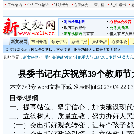
工作总结
个人工作总结
述职报告
心得体会
演讲稿
入_申请书
对照检查材料
心得体会发言
政府工作报告
公务员
党章
新年祝福语
元宵节
情人节
三八妇
新文秘网
节日专题
领导讲话
总结汇报
演讲致辞
心得体会
新文秘网提示：网站全新改版，文章质量、服务功能大大提升！欢迎加入
您的位置：
新文秘网
>>
_委
/
_务讲话
/
教师
/
其他重大节日纪念日专题
/
动员大会
县委书记在庆祝第39个教师节
本文
7
积分
word文档下载
发表时间:2023/9/4 22:03
目录/提纲：……
一、提高站位、坚定信心，加快建设现代
二、立德树人、质量立教，努力办好人民
（一）突出抓好观念转变，让每个孩子都