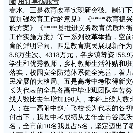
陆
用订单找账号
春水。三是教育改革实现新突破。制订下发
面加强教育工作的意见》《****教育振兴
施方案》《****县推进义务教育优质均
工作实施方案》等一系列改革举措，空前树
育的鲜明导向。四是教育惠民展现新作为
8.8万生次、4318万元，各乡镇筹资158
学生和优秀教师，乡村教师生活补贴和班
落实，校园安全防范体系健全完善，着力
民发展的大格局。五是高考中考取得新突
长为代表的全县各高中毕业班团队辛苦努
线人数比去年增加190人，本科上线人数比
人；在一高附中赵广飞校长为代表的各初
付出下，我县中考成绩从去年全市谷底跃
名，全市前10名我县占5名，坚定迈出了