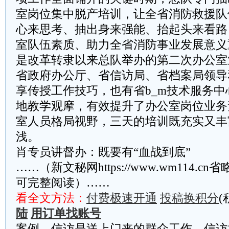
室岗位集中脱产培训，让全省消防救援队
心来思考、抽出身来强能、抬起头来看路
室队伍素质、助力全省消防事业发展意义
是改革转隶以来总队举办的第二次办公室
省政府办公厅、省信访局、省档案局领导
享传授工作技巧，也有省b_m技术服务
地教学观摩，有效提升了办公室岗位业务
室人员格局视野，三天的培训既充实又丰
浅。
肖专员讲督办：既要有“血战到底”
……（新文秘网https://www.wm114.c
可完整阅读）……
看全文方法：
付费极速开通
投稿换积分
(
陆
用订单找账号
案例。信访是送上门来的群众工作，信访