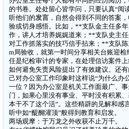
办公室主任每个人都有不同的经历阅历，
的书卷。处处留心皆学问，只要认真“阅
听他们的
发言
，自然会得到不同的答案，
验或切身感悟。比如，**支队金主任多
作，讲人才培养娓娓道来；**支队史主
对工作抓落实的技巧信手拈来；**支队陈
m局验收，就第一时间分享相关台账迎检
任是纪检审计的专家，在处理信访案件上
如何避免失责风险提出了有效建议。还有
己对办公室工作印象时这样说“为什么办
一位？因为办公室是机关工作面最广、事
门，如果心里没有事业、平时没有积累、
本干不了这个活”。这些精辟的见解和感
听中如“醍醐灌顶”般得到教育和启发。
两场观摩：于万龙之外收获不止万千。