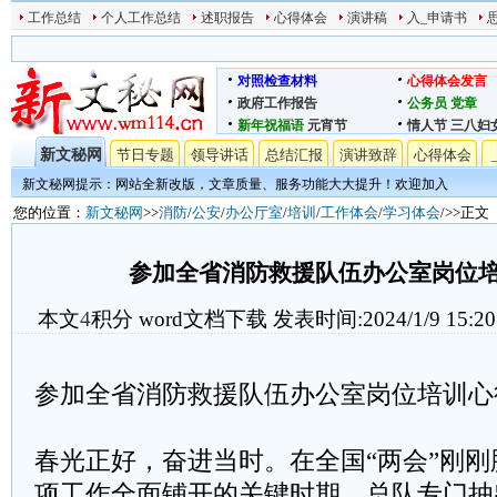
工作总结
个人工作总结
述职报告
心得体会
演讲稿
入_申请书
对照检查材料
心得体会发言
政府工作报告
公务员
党章
新年祝福语
元宵节
情人节
三八妇
新文秘网
节日专题
领导讲话
总结汇报
演讲致辞
心得体会
新文秘网提示：网站全新改版，文章质量、服务功能大大提升！欢迎加入
您的位置：
新文秘网
>>
消防
/
公安
/
办公厅室
/
培训
/
工作体会
/
学习体会
/>>正文
参加全省消防救援队伍办公室岗位
本文
4
积分
word文档下载
发表时间:2024/1/9 15:20
参加全省消防救援队伍办公室岗位培训心
春光正好，奋进当时。在全国“两会”刚
项工作全面铺开的关键时期，总队专门抽