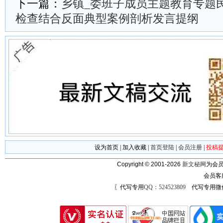
下一篇：
乡镇_委班子成员主题教育专题
检查结合反面典型案例剖析发言提纲
设为首页
|
加入收藏
|
首页登陆
|
会员注册
|
投稿
Copyright © 2001-2026
新文秘网
为会员
会员客
〖代写专用
QQ：524523809
代写专用微信号：