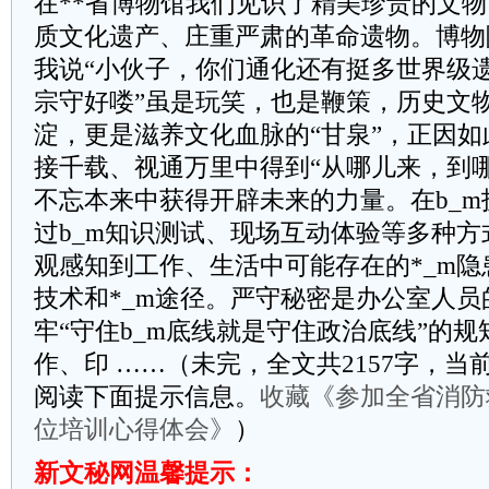
在**省博物馆我们见识了精美珍贵的文
质文化遗产、庄重严肃的革命遗物。博物
我说“小伙子，你们通化还有挺多世界级
宗守好喽”虽是玩笑，也是鞭策，历史文
淀，更是滋养文化血脉的“甘泉”，正因
接千载、视通万里中得到“从哪儿来，到
不忘本来中获得开辟未来的力量。在b_
过b_m知识测试、现场互动体验等多种
观感知到工作、生活中可能存在的*_m
技术和*_m途径。严守秘密是办公室人
牢“守住b_m底线就是守住政治底线”的规
作、印 ……（未完，全文共2157字，当前
阅读下面提示信息。
收藏《参加全省消防
位培训心得体会》
）
新文秘网温馨提示：