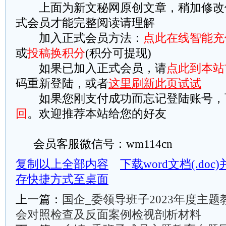
上面为新文秘网原创文章，稍加修改
式会员才能完整阅读请理解
加入正式会员方法：
点此在线智能充
或
投稿换积分
(积分可提现)
如果已加入正式会员，请
点此到本站
码重新登陆，或者
这里刷新此页试试
如果您刚支付成功而忘记登陆账号，
回
。欢迎推荐本站给您的好友
会员客服微信号：wm114cn
复制以上全部内容
下载word文档(.do
存快捷方式至桌面
上一篇：
国企_委领导班子2023年度主
会对照检查及反面案例检视剖析材料