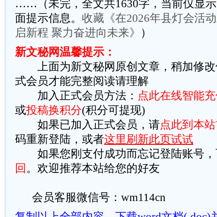
……（未完，全文共1630字，当前仅显示
面提示信息。
收藏《在2026年县灯会活
启新程 聚力奋进向未来》
）
新文秘网温馨提示：
上面为新文秘网原创文章，稍加修改
式会员才能完整阅读请理解
加入正式会员方法：
点此在线智能充
或
投稿换积分
(积分可提现)
如果已加入正式会员，请
点此到本站
码重新登陆，或者
这里刷新此页试试
如果您刚支付成功而忘记登陆账号，
回
。欢迎推荐本站给您的好友
会员客服微信号：wm114cn
复制以上全部内容
下载word文档(.do