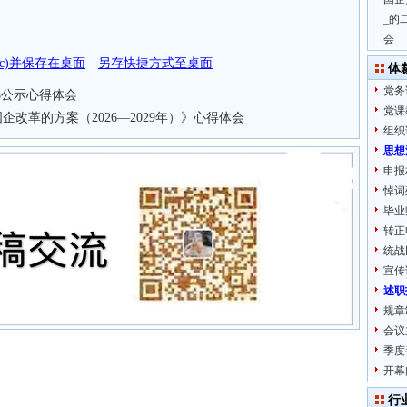
_的
会
doc)并保存在桌面
另存快捷方式至桌面
体
党务
选公示心得体会
党课
改革的方案（2026—2029年）》心得体会
组织
思想
申报
悼词
毕业
转正
统战
宣传
述职
规章
会议
季度
开幕
行