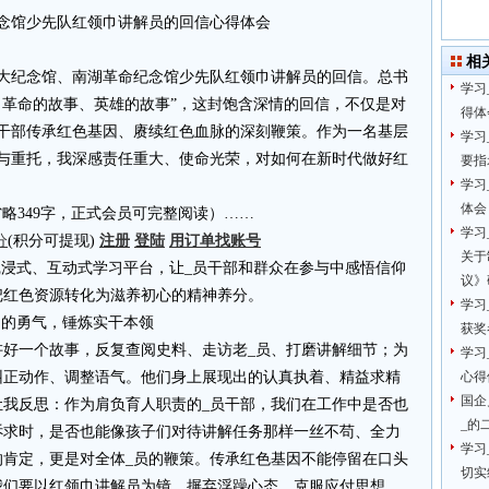
念馆少先队红领巾讲解员的回信心得体会
相
一大纪念馆、南湖革命纪念馆少先队红领巾讲解员的回信。总书
学习
、革命的故事、英雄的故事”，这封饱含深情的回信，不仅是对
得体
员干部传承红色基因、赓续红色血脉的深刻鞭策。作为一名基层
学习
望与重托，我深感责任重大、使命光荣，对如何在新时代做好红
要指
学习
体会
4.cn省略349字，正式会员可完整阅读）……
学习
分
(积分可提现)
注册
登陆
用订单找账号
关于
沉浸式、互动式学习平台，让_员干部和群众在参与中感悟信仰
议》
把红色资源转化为滋养初心的精神养分。
学习
为的勇气，锤炼实干本领
获奖
讲好一个故事，反复查阅史料、走访老_员、打磨讲解细节；为
学习
纠正动作、调整语气。他们身上展现出的认真执着、精益求精
心得
国企
让我反思：作为肩负育人职责的_员干部，我们在工作中是否也
_的
诉求时，是否也能像孩子们对待讲解任务那样一丝不苟、全力
学习
的肯定，更是对全体_员的鞭策。传承红色基因不能停留在口头
切实
我们要以红领巾讲解员为镜，摒弃浮躁心态、克服应付思想，