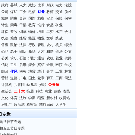
政府
县域
人大
政协
改革
财政
电力
法院
公司
煤矿
工会
电信
财务
教师
交通
质检
城建
防疫
奥运
国旗
档案
安全
保险
保密
计生
禁毒
干部
教育
银行
食品
矿业
环保
畜牧
烟草
物价
培训
工委
水产
会计
执法
粮食
经贸
能源
物业
文明
统战
督查
政治
法律
行政
管理
农村
机关
综治
药品
老干
部队
商场
人才
和谐
普法
公文
公关
求职
石油
消防
通信
农机
就业
铁路
信访
卫生
后勤
聚会
宾馆
金融
医院
学校
邮政
作风
税务
地震
统计
开学
工业
林业
营销
道德
广电
国土
党章
职工
工商
司法
计算机
共青团
幼儿园
妇联
公务员
生活会
二十大
换届
科技
商业
贿赂
农民
文化
体育
法制
学期
稽查
新农村
收费站
房地产
读后感
检察院
统战民政
大学生
日专栏
元旦佳节专题
和五四节日专题