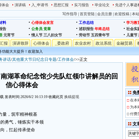
得体会
演讲稿
入_申请书
思想汇报
实习报告
毕业论文
先进个人事迹
写作指导
|
首页登陆
|
会员注册
|
欢迎投稿
|
本
材料
心得体会发言
工作总结
学习教
报告
公务员
党章
述职报告
年终总结
社会实
语
元宵节
情人节
三八妇女节
劳动节
五四青年节
儿童节
汇报
演讲致辞
心得体会
_委政府
农业农村
政法系统
金融贸易
务功能大大提升！欢迎加入
_务讲话
/
其他重大节日纪念日专题
/
工作体会
/>>正文
、南湖革命纪念馆少先队红领巾讲解员的回
信心得体会
免
下载
发表时间:2026/6/2 16:13:19
收藏此页
换稿提现
□
在本
□
为本
□
付费
的力量，筑牢精神根基
为的勇气，锤炼实干本领
文
方向，扛起传承使命