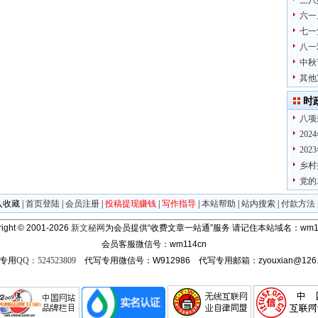
三八
六一
七一
八一
中秋
其他
时
八项
20
20
乡村
党的
入收藏
|
首页登陆
|
会员注册
|
投稿提现赚钱
|
写作指导
|
本站帮助
|
站内搜索
|
付款方法
ight © 2001-2026
新文秘网
为会员提供“收费文章一站通”服务
请记住本站域名：wm11
会员客服微信号：wm114cn
专用
QQ：524523809
代写专用微信号：W912986 代写专用邮箱：zyouxian@126.