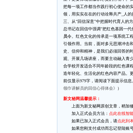
把每一项工作都当作践行初心使命的
领，用实实在在的行动诠释共产_人的
三、从“回信深意”中把握时代育人的
总书记在回信中强调“把红色基因一代
员
令。红色文化的传承是一项系统工
引领作用。当前，面对多元思潮冲击
史、信仰和精神，是我们必须回答的
观、开展几场讲座，而要主动融入青
合学校开发适合不同年龄段的红色课
造年轻化、生活化的红色内容产品。更
前仅显示979字，请阅读下面提示信息
领巾讲解员的回信心得体会》
）
新文秘网温馨提示：
上面为新文秘网原创文章，稍加修
加入正式会员方法：
点此在线智
如果已加入正式会员，请
点此到
如果您刚支付成功而忘记登陆账号