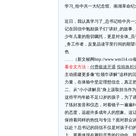
学习_给中共一大纪念馆、南湖革命纪
近日，我认真学习了_总书记给中共
记在回信中勉励孩子们“讲好_的故事
少年儿童的殷切嘱托，更是对全体_
_务工作者，反复品读字里行间的期
色
……（新文秘网http://www.wm11
看全文方法：
付费极速开通
投稿换积
主动搭建更多像“红领巾讲解”这样的
力量，在体验中坚定理想信念，真正
二、从“小小讲解员”身上汲取担当作
这些平均年龄不足12岁的孩子，为了
了练好发音和仪态，对着镜子一遍遍
的态度，远超许多成年人的想象。这
保持着同样的热忱与专注？面对群众
以赴？总书记的回信不仅是对孩子们
上，更要体现在履职尽责的行动中。