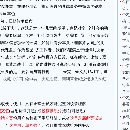
集团
实践课堂，在服务群众、推动发展的具体事务中锤炼过硬本
会：
担当本色。
学习
方向，扛起传承使命
确_
_群
代传下去”，这既是对少年儿童的期望，也是对全_全社会的
动
验”
程，需要家庭、学校、社会协同发力，更需要_员干部发挥示范
学习
和网络信息纷杂的环境，如何让青少年真正理解并认同_的历
会》
时代课题。作为基层_务工作者，我们不能满足于组织几次参
学习
少年成长全过程，把红色教育嵌入日常、抓在经常。比如，联
心得
程，邀请老战士、老_员走进校园分享亲身经历，利用新媒体打
中学
重要的是，要以自身言行树 ……（未完，全文共1541字，当
实践
学习
。
收藏《学习_给中共一大纪念馆、南湖革命纪念馆少先队红
讨发
学习
学习
改便可使用。只有正式会员才能完整阅读请理解
县委
班上
能充值
(自动瞬间开通) 或
投稿换积分
(积分可提现)
乡镇
本站首页
填用户名和密码重新登陆，或者
这里刷新此页试试
研讨
，可
这里用订单号找回
。欢迎推荐本站给您的好友
国企