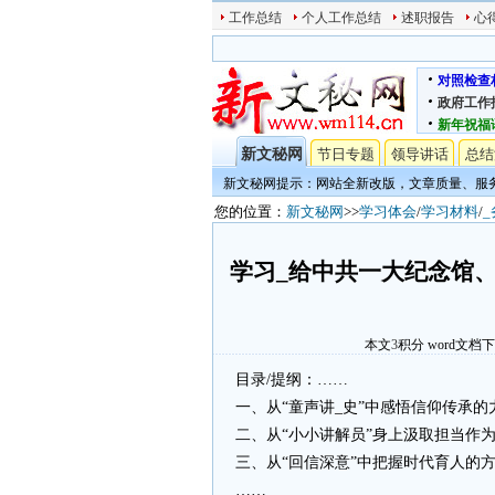
工作总结
个人工作总结
述职报告
心
对照检查
政府工作
新年祝福
新文秘网
节日专题
领导讲话
总结
新文秘网提示：网站全新改版，文章质量、服
您的位置：
新文秘网
>>
学习体会
/
学习材料
/
学习_给中共一大纪念馆
本文
3
积分
word文档
目录/提纲：……
一、从“童声讲_史”中感悟信仰传承
二、从“小小讲解员”身上汲取担当作
三、从“回信深意”中把握时代育人的
……