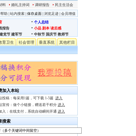
材料
婚礼主持词
调研报告
民主生活会
站帮助
|
站内搜索
|
保存桌面
|
浏览足迹
|
会员增值
育
个人总结
践报告
小品
剧本
读后感
建党节
建军节
中秋节
国庆节
教师节
教育卫生
社会管理
垂直系统
其他栏目
费加入本站
站投稿：每采用1篇，可下载 1-5篇
进入
站宣传：做个小链接，赠送若干积分
进入
加入：在线支付，系统自动瞬间开通
进入
章搜索