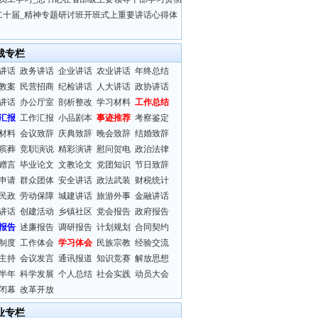
二十届_精神专题研讨班开班式上重要讲话心得体
裁专栏
讲话
政务讲话
企业讲话
农业讲话
年终总结
教案
民营招商
纪检讲话
人大讲话
政协讲话
讲话
办公厅室
剖析整改
学习材料
工作总结
汇报
工作汇报
小品剧本
事迹推荐
考察鉴定
材料
会议致辞
庆典致辞
晚会致辞
结婚致辞
殡葬
竞职演说
精彩演讲
慰问贺电
政治法律
赠言
毕业论文
文教论文
党团知识
节日致辞
申请
群众团体
安全讲话
政法武装
财税统计
民政
劳动保障
城建讲话
旅游外事
金融讲话
讲话
创建活动
乡镇社区
党会报告
政府报告
报告
述廉报告
调研报告
计划规划
合同契约
制度
工作体会
学习体会
民族宗教
经验交流
主持
会议发言
通讯报道
知识竞赛
解放思想
半年
科学发展
个人总结
社会实践
动员大会
闭幕
改革开放
业专栏