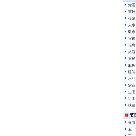
党委
审计
模范
人事
驻点
宣传
信息
旅游
文秘
服务
建筑
水利
农业
生态
组工
扶贫
节
春节
五一