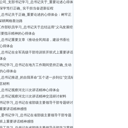
公司_支部书记学习_总书记关于_重要论述心得体
深学笃行正确_ 实干担当奋进新征程
_总书记关于正确_重要论述的心得体会：树牢正
 深耕网格善治路
工作部职员学习_总书记关于总结运用“义乌发展经
重要指示精神的心得体会
_总书记重要文章《推动全民阅读，建设书香社
心得体会
_总书记在全军高级干部培训班开班式上重要讲话
体会
书记学习_总书记在地方工作期间坚持正确_生动
的心得体会
_总书记推进_的自我革命“五个进一步到位”交流研
言材料
_总书记视察河北11次讲话精神心得体会
_总书记视察河北11次讲话精神交流研讨材料
书记学习_总书记在省部级主要领导干部专题研讨
重要讲话精神感悟
_委书记学习_总书记在省部级主要领导干部专题
班上重要讲话精神感悟
员工学习_总书记在省部级主要领导干部学习贯彻