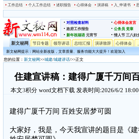
工作总结
个人工作总结
述职报告
心得体会
演讲稿
入_申请书
对照检查材料
心得体会发言
政府工作报告
公务员
党章
新年祝福语
元宵节
情人节
三八妇
新文秘网
节日专题
领导讲话
总结汇报
演讲致辞
心得体会
新文秘网提示：网站全新改版，文章质量、服务功能大大提升！欢迎加入
您的位置：
新文秘网
>>
城建
/
城建讲话
/>>正文
住建宣讲稿：建得广厦千万间
本文
3
积分
word文档下载
发表时间:2026/6/2 18:00
建得广厦千万间 百姓安居梦可圆
大家好，我是，今天我宣讲的题目是《建