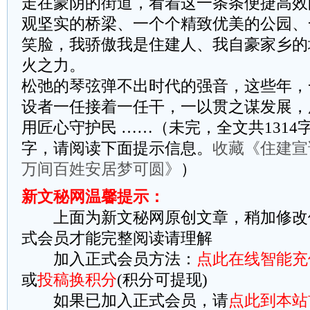
走在蒙阴的街道，看着这一条条便捷高效
观坚实的桥梁、一个个精致优美的公园、
笑脸，我骄傲我是住建人、我自豪家乡的
火之力。
松弛的琴弦弹不出时代的强音，这些年，
设者一任接着一任干，一以贯之谋发展，
用匠心守护民 ……（未完，全文共1314
字，请阅读下面提示信息。
收藏《住建宣
万间百姓安居梦可圆》
）
新文秘网温馨提示：
上面为新文秘网原创文章，稍加修改
式会员才能完整阅读请理解
加入正式会员方法：
点此在线智能充
或
投稿换积分
(积分可提现)
如果已加入正式会员，请
点此到本站