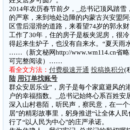
姓安居梦可圆》。
2014年农历春节前夕，_总书记顶风踏雪
的严寒，来到地处边陲的内蒙古兴安盟阿
区雪后湿滑的道路，来看望74岁的郭永
工作了30年，住的房子是板夹泥房，很冷
得起来生炉子，也没有自来水。“夏天雨
……（新文秘网http://www.wm114.cn
可完整阅读）……
看全文方法：
付费极速开通
投稿换积分
(
陆
用订单找账号
群众安居乐业”，房子是每个家庭避风的
户的幸福指数。_总书记始终心系百姓安
深入山村巷陌，听民声，察民意，在一个
居”的精彩故事里，躬身推进“让全体人民
行了“以人民为中心”的庄严承诺。