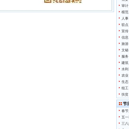
审计
模范
人事
驻点
宣传
信息
旅游
文秘
服务
建筑
水利
农业
生态
组工
扶贫
节
春节
五一
三八