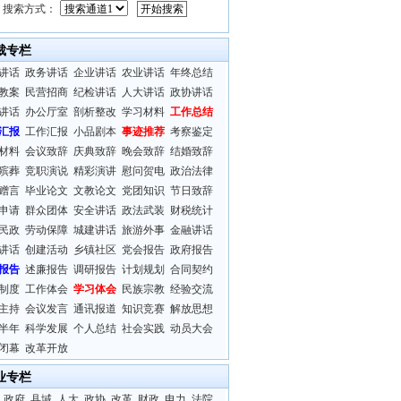
搜索方式：
裁专栏
讲话
政务讲话
企业讲话
农业讲话
年终总结
教案
民营招商
纪检讲话
人大讲话
政协讲话
讲话
办公厅室
剖析整改
学习材料
工作总结
汇报
工作汇报
小品剧本
事迹推荐
考察鉴定
材料
会议致辞
庆典致辞
晚会致辞
结婚致辞
殡葬
竞职演说
精彩演讲
慰问贺电
政治法律
赠言
毕业论文
文教论文
党团知识
节日致辞
申请
群众团体
安全讲话
政法武装
财税统计
民政
劳动保障
城建讲话
旅游外事
金融讲话
讲话
创建活动
乡镇社区
党会报告
政府报告
报告
述廉报告
调研报告
计划规划
合同契约
制度
工作体会
学习体会
民族宗教
经验交流
主持
会议发言
通讯报道
知识竞赛
解放思想
半年
科学发展
个人总结
社会实践
动员大会
闭幕
改革开放
业专栏
政府
县域
人大
政协
改革
财政
电力
法院