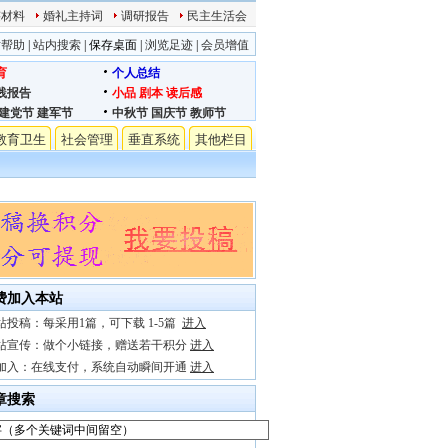
迹材料
婚礼主持词
调研报告
民主生活会
站帮助
|
站内搜索
|
保存桌面
|
浏览足迹
|
会员增值
育
个人总结
践报告
小品
剧本
读后感
建党节
建军节
中秋节
国庆节
教师节
教育卫生
社会管理
垂直系统
其他栏目
费加入本站
站投稿：每采用1篇，可下载 1-5篇
进入
站宣传：做个小链接，赠送若干积分
进入
加入：在线支付，系统自动瞬间开通
进入
章搜索