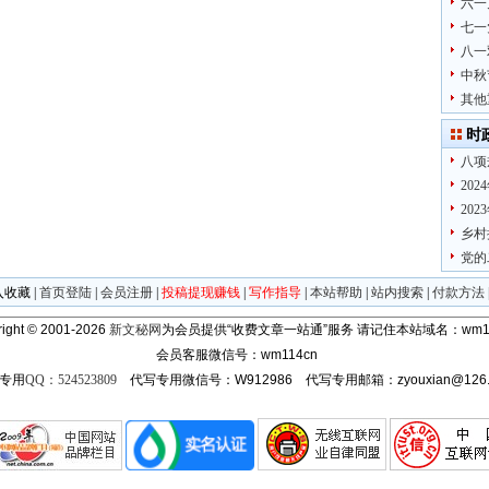
六一
七一
八一
中秋
其他
时
八项
20
20
乡村
党的
入收藏
|
首页登陆
|
会员注册
|
投稿提现赚钱
|
写作指导
|
本站帮助
|
站内搜索
|
付款方法
ight © 2001-2026
新文秘网
为会员提供“收费文章一站通”服务
请记住本站域名：wm11
会员客服微信号：wm114cn
专用
QQ：524523809
代写专用微信号：W912986 代写专用邮箱：zyouxian@126.