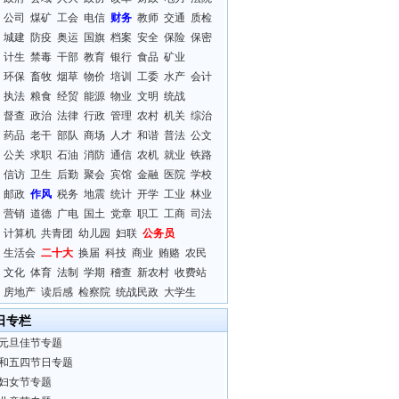
公司
煤矿
工会
电信
财务
教师
交通
质检
城建
防疫
奥运
国旗
档案
安全
保险
保密
计生
禁毒
干部
教育
银行
食品
矿业
环保
畜牧
烟草
物价
培训
工委
水产
会计
执法
粮食
经贸
能源
物业
文明
统战
督查
政治
法律
行政
管理
农村
机关
综治
药品
老干
部队
商场
人才
和谐
普法
公文
公关
求职
石油
消防
通信
农机
就业
铁路
信访
卫生
后勤
聚会
宾馆
金融
医院
学校
邮政
作风
税务
地震
统计
开学
工业
林业
营销
道德
广电
国土
党章
职工
工商
司法
计算机
共青团
幼儿园
妇联
公务员
生活会
二十大
换届
科技
商业
贿赂
农民
文化
体育
法制
学期
稽查
新农村
收费站
房地产
读后感
检察院
统战民政
大学生
日专栏
元旦佳节专题
和五四节日专题
妇女节专题