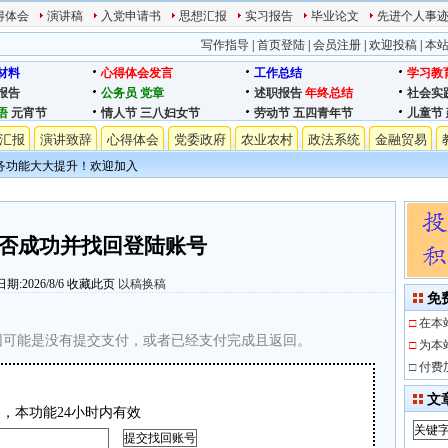
得体会
演讲稿
入党申请书
思想汇报
实习报告
毕业论文
先进个人事
写作指导
|
首页登陆
|
会员注册
|
欢迎投稿
|
本
材料
心得体会发言
工作总结
学习教
报告
公务员
党章
述职报告
年终总结
社会实
语
元宵节
情人节
三八妇女节
劳动节
五四青年节
儿童节
汇报
演讲致辞
心得体会
党委政府
农业农村
政法系统
金融贸易
务功能大大提升！欢迎加入
否成功并找回登陆账号
期:2026/8/6
收藏此页
以稿换稿
免
□
在本
因可能是没有提交支付，或者已经支付完成且返回。
□
为本
□
付费
文
，本功能24小时内有效