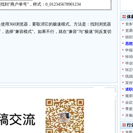
户单号”，样式：0_012345678901234
体
使用360浏览器，要取消它的极速模式。方法是：找到浏览器
党务
党课
选择“兼容模式”。如果不行，就在“兼容”与“极速”间反复切
组织
思想
申报
悼词
毕业
转正
统战
宣传
述职
规章
会议
季度
开幕
行
党委