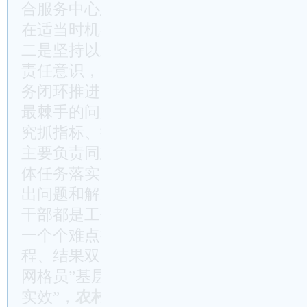
合服务中心总体实现了群众“只进一扇门
在适当时机召开现场会，加大推进推广力
二是坚持以上率下、末端落实。各级领导
责任意识，层层担责、人人尽责，一级抓
务闭环推进、加快落实。市级领导要带头
最棘手的问题、到前沿阵地一线现场办公
究抓指标、抓重点的具体推进措施。各县
主要负责同志作为推进工作任务第一负责
体任务落实，准确掌握工作任务的进展情
出问题和解决路径，做到心中有数、手上
干部都是工作任务具体执行者，要勇挑重
一个个难点抓起，从一件件具体事干起，
程、结果双圆满。认真落实“四下基层”制
网格员”基层实践活动，推动“抓基层、
实效”，
农村
_组织重在领办创办合作社