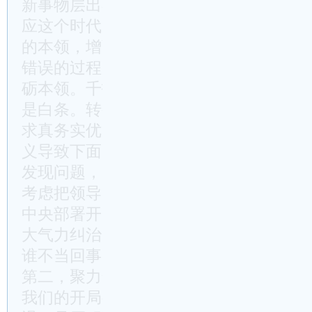
新事物层出不穷，很多是我们没遇到过、
应这个时代，解决好遇到的问题，唯一的
的本领，增强本领就要加强学习，加强学
错误的过程，提升能力一定要奔着问题去
砺本领。千招万招，不落实就是虚招；千
是白条。转变作风重在抓落实，锤炼扎扎
求真务实优良作风，一定不能虚化泛化。
义导致下面的形式主义，上级不为基层解
发现问题，类似的情况，要坚决纠治和避
考虑把领导觉得好看，把领导推到特殊、
中央部署开展深化拓展整治形式主义为基
大气力纠治群众身边不正之风和腐败问题
谁不当回事，谁就是在往枪口上撞。
第二，聚力全方位提质创优，切实拧成一
我们的开局有利，经济增长占上第一，同