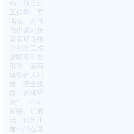
动。项目建设重在全力抓开工、抢进度，
工作量。要充分挖掘消费潜力，总的要求
唱戏。对俄贸易要紧紧围绕“双买双卖”、
强供需对接和本土企业扶持，各县（市）
营商环境指标上创先争优，是手段不是目
企利企工作，提升服务企业质效。帮助目
是招商引资最好的撬动点，服务好现有企
引资。营商环境建设专班和监督部门要“
典型的人和事，让“谁砸**的牌子，就砸
慑。
安全生产
、信访稳定、网络yq，是
提、必须守住的底线任务。要推动关口前
决”，12345热线、信访初信初访、yq
衔接、贯通起来，形成闭环，提前防范远
低、代价小。创新基层社会治理，把问题
盾化解在基层，是今年的一项重点工作。