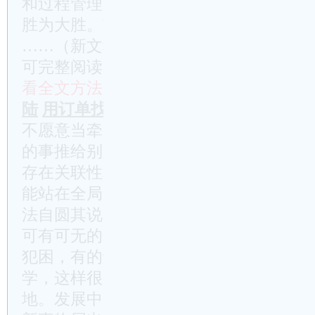
和过程管理，一着不让抓落实，一步一步
胜为大胜。市委将紧盯全年目标任务
……（新文秘网http://www.wm114.cn
可完整阅读）……
看全文方法：
付费极速开通
投稿换积分
(
陆
用订单找账号
不愿意当牵头单位，牵头后又先入为主，
的事推给别人。我们强调产业链思维，产
存在关联性和整体性。同样，工作也要强
能站在全局的视角，从整体出发，说你做
法自圆其说的。三是能力作风跟不上。有
可有可无的个人爱好，有的觉得学习费力
犯困，有的认为学了也用不上，有的借口
学，这样很容易陷入少知而迷、不知而盲
地。发展中会面临新老问题的交织，加上