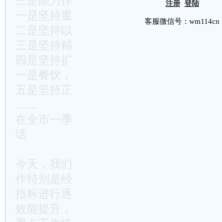
三是能力作风跟不上
注册
登陆
一是坚持重点突破、整体推进
客服微信号：wm114cn
二是坚持以上率下、末端落实
三是坚持精准调度、跟踪问效
四是坚持扩大宣传、掌握主动
一是餐饮，第二是娱乐活动，第三是自然
五是坚持正向激励、反向惩戒
……
在全市一季度重点工作综合调度暨经济运
话
今天，我们采取重点工作综合调度的方式
作特别是经济运行情况进行
总结
盘点，围
指标进行逐项分析，通过排名晾晒、激励
效能提升，把发展指标统筹起来，把资源