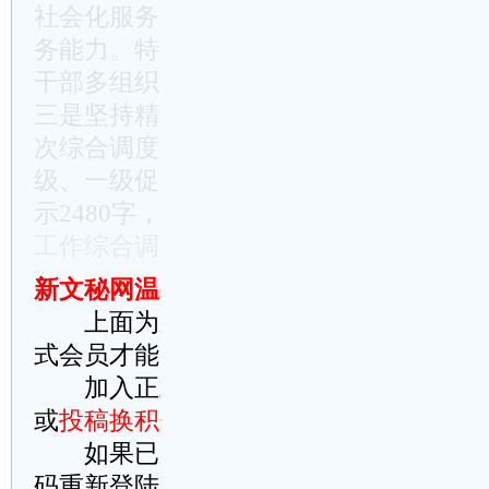
社会化服务；社区_组织重在引领社区治
务能力。特别是对于“千件实事”、“万件小
干部多组织、多参与，让社区有温度、群
三是坚持精准调度、跟踪问效。市委、市
次综合调度，主要针对重点工作进行，着
级、一级促一级，上 ……（未完，全文共
示2480字，请阅读下面提示信息。
收藏《
工作综合调度暨经济运行分析会议上的讲
新文秘网温馨提示：
上面为新文秘网原创文章，稍加修改
式会员才能完整阅读请理解
加入正式会员方法：
点此在线智能充
或
投稿换积分
(积分可提现)
如果已加入正式会员，请
点此到本站
码重新登陆，或者
这里刷新此页试试