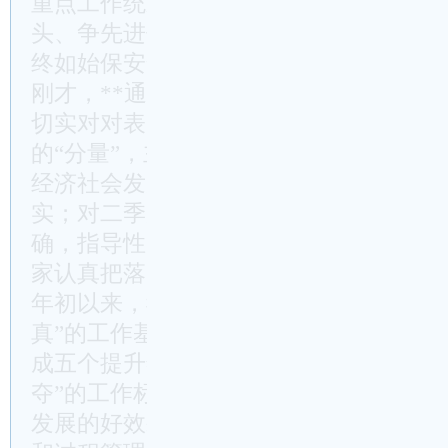
重点工作统筹起来，进一步强化拼搏进取
头、争先进位质效，凝心聚力促发展、千
终如始保安全，推动经济扩量提质、各项
刚才，**通报了一季度工作情况。各县
切实对对表、对对号，看清楚自己的位置
的“分量”，主动对标找差，自觉加压奋进
经济社会发展作了全面总结分析，成绩概
实；对二季度工作进行了系统安排部署，
确，指导性、针对性和可操作性都很强，
家认真把落实工作抓实抓细。
年初以来，我们鲜明提出“爱拼才会赢、
真”的工作基调，迅速展开“大力实施十
成五个提升年”的工作布局，全面拉高“
夺”的工作标准，为的就是汇聚干事创业
发展的好效果、充盈**的城市荣光。这