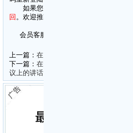
如果您刚支付成功而忘记登陆账号，
回
。欢迎推荐本站给您的好友
会员客服微信号：wm114cn
复制以上全部内容
下载word文档(.doc)并保存在桌面
另存快捷方式至桌面
上一篇：
在区委农村工作会议上的讲话
下一篇：
在全县禁种铲毒暨“天目-2024
议上的讲话