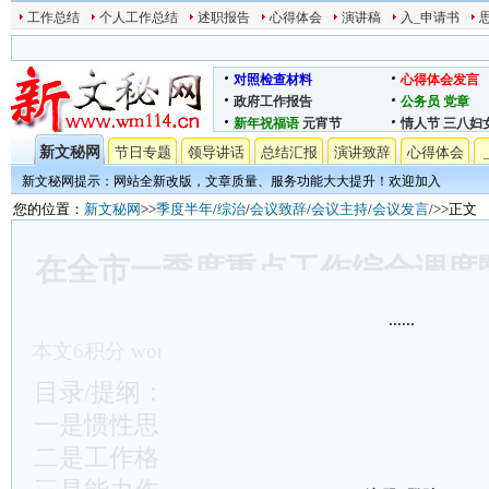
工作总结
个人工作总结
述职报告
心得体会
演讲稿
入_申请书
对照检查材料
心得体会发言
政府工作报告
公务员
党章
新年祝福语
元宵节
情人节
三八妇
新文秘网
节日专题
领导讲话
总结汇报
演讲致辞
心得体会
新文秘网提示：网站全新改版，文章质量、服务功能大大提升！欢迎加入
您的位置：
新文秘网
>>
季度半年
/
综治
/
会议致辞
/
会议主持
/
会议发言
/>>正文
在全市一季度重点工作综合调度
会议上的讲话
......
本文
6
积分
word文档下载
发表时间:2024/5/10 11:3
目录/提纲：……
一是惯性思维改不掉
二是工作格局打不开