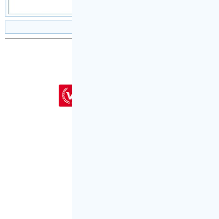
设为首页
|
加入收藏
|
首页登陆
|
会员注册
|
投稿
Copyright © 2001-2026
新文秘网
为会员
会员客
〖代写专用
QQ：524523809
代写专用微信号：