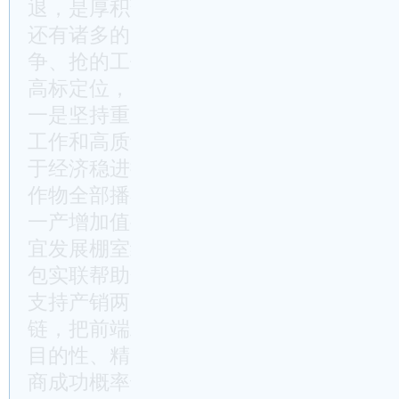
退，是厚积薄发还是“昙花一现”，二季
还有诸多的问题和困难摆在那里，容不得
争、抢的工作状态，严、细、实的
工作作
高标定位，勇创一流。
一是坚持重点突破、整体推进。始终聚焦
工作和高质量发展这一首要任务，各级各
于经济稳进提质运行。要全力以赴抢农时
作物全部播在丰产期。粮食增产的幅度毕
一产增加值要在林、牧、渔、果、蔬、菌
宜发展棚室经济、设施农业。稳工业增长
包实联帮助企业解决现实问题，加力培育
支持产销两旺企业加大生产。开展招商引
链，把前端工作做扎实，带着项目策划设
目的性、精准性。校友招商的沟通成本更
商成功概率也更高，要高质量筹办佳一中