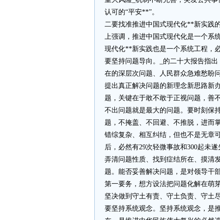
认可的“平安**”。
二要找准推进中国式现代化**新实践
上强调，推进中国式现代化是一个系
现代化**新实践也是一个系统工程，
要坚持问题导向。_的二十大报告指
在的深层次问题、人民群众急难愁盼
提出真正解决问题的新理念新思路新
题，关键在于敢不敢于正视问题，善
不出问题就是最大的问题。要时刻保
题，不掩盖、不回避、不推脱，进而
错综复杂、相互纠结，但也不是无章
后，必然有29次轻微事故和300起未
弄清问题性质、找到症结所在、摸清
题。能否妥善解决问题，是对领导干
第一要务，想方设法把问题化解在萌
坚决做到守土有责、守土负责、守土
要坚持系统观念。坚持系统观念，是