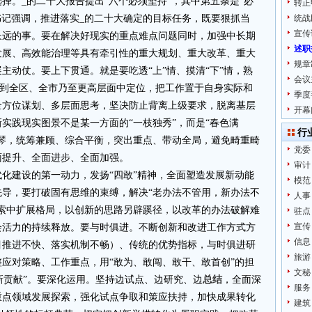
择。_的二十大报告提出“六个必须坚持”，其中第五条是“必
转正
书记强调，推进落实_的二十大确定的目标任务，既要狠抓当
统战
宣传
长远的事。要在解决好现实的重点难点问题同时，加强中长期
述职
发展、高效能治理等具有牵引性的重大规划、重大改革、重大
规章
主动仗。要上下贯通。就是要吃透“上”情、摸清“下”情，熟
会议
标放到全区、全市乃至更高层面中定位，把工作置于自身实际和
季度
全方位谋划、多层面思考，坚决防止背离上级要求，脱离基层
开幕
新实践现实图景不是某一方面的“一枝独秀”，而是“春色满
行
琴，统筹兼顾、综合平衡，突出重点、带动全局，避免畸重畸
党委
面提升、全面进步、全面加强。
审计
化建设的第一动力，发扬“四敢”精神，全面塑造发展新动能
模范
导，要打破固有思维的束缚，解决“老办法不管用，新办法不
人事
索中扩展格局，以创新的思路另辟蹊径，以改革的办法破解难
驻点
宣传
会活力的持续释放。要与时俱进。不断创新和改进工作方式方
信息
目推进不快、落实机制不畅）、传统的优势指标，与时俱进研
旅游
应对策略、工作重点，用“敢为、敢闯、敢干、敢首创”的担
文秘
“新贡献”。要深化运用。坚持边试点、边研究、边
总结
，全面深
服务
重点领域发展探索，强化试点争取和策应扶持，加快成果转化
建筑