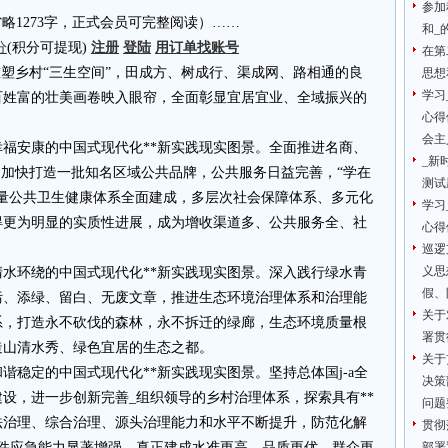
参加
4.cn省略1273字，正式会员可完整阅读）……
和_
分
(积分可提现)
注册
登陆
用订单找账号
在第
重塑乡村“三生空间”，田成方、树成行、渠成网、路相通的良
思想
学习
百姓富的壮美画卷映入眼帘，全面彰显宜居宜业、全域振兴的
心得
会主
福安康的中国式现代化**新实践现实图景。全面推进名商、
_新
，加快打造一批知名区域公共品牌，公共服务日益完善，“学在
测试
质量公共卫生健康体系全面建成，多层次社会保障体系、多元化
学习
得更为明显的实质性进展，成为增收渠道多、公共服务全、社
心得
巡逻
义思
水环绕的中国式现代化**新实践现实图景。深入践行绿水青
假、
污、添绿、留白、无废文章，推进生态环境治理体系和治理能
关于
系，打造永不砍伐的森林，永不拆迁的绿廊，生态环境质量根
署贯
造山清水秀、绿色宜居的生态之都。
关于
谐稳定的中国式现代化**新实践现实图景。坚持总体国j-a全
决策
设，进一步创新完善_组织领导的乡村治理体系，探索具有**
问题
法治理、综合治理、源头治理能力和水平不断提升，防范化解
贯彻
事件应急能力显著增强，真正建成水准更高、品质更优、群众更
部署