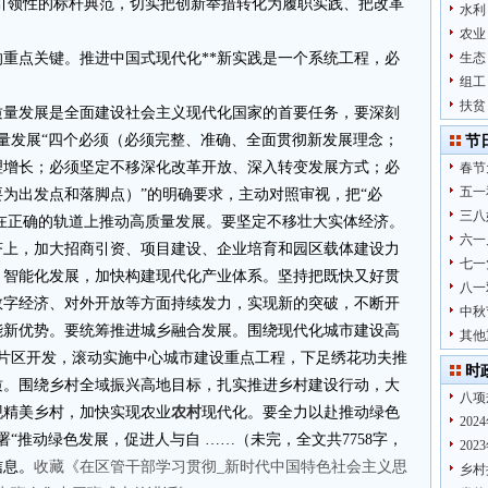
引领性的标杆典范，切实把创新举措转化为履职实践、把改革
水利
农业
的重点关键。推进中国式现代化**新实践是一个系统工程，必
生态
组工
扶贫
质量发展是全面建设社会主义现代化国家的首要任务，要深刻
量发展“四个必须（必须完整、准确、全面贯彻新发展理念；
节
理增长；必须坚定不移深化改革开放、深入转变发展方式；必
春节
五一
为出发点和落脚点）”的明确要求，主动对照审视，把“必
三八
保在正确的轨道上推动高质量发展。要坚定不移壮大实体经济。
六一
济上，加大招商引资、项目建设、企业培育和园区载体建设力
七一
、智能化发展，加快构建现代化产业体系。坚持把既快又好贯
八一
数字经济、对外开放等方面持续发力，实现新的突破，不断开
中秋
能新优势。要统筹推进城乡融合发展。围绕现代化城市建设高
其他
点片区开发，滚动实施中心城市建设重点工程，下足绣花功夫推
时
质。围绕乡村全域振兴高地目标，扎实推进乡村建设行动，大
八项
现精美乡村，加快实现农业
农村
现代化。要全力以赴推动绿色
20
“推动绿色发展，促进人与自 ……（未完，全文共7758字，
20
信息。
收藏《在区管干部学习贯彻_新时代中国特色社会主义思
乡村