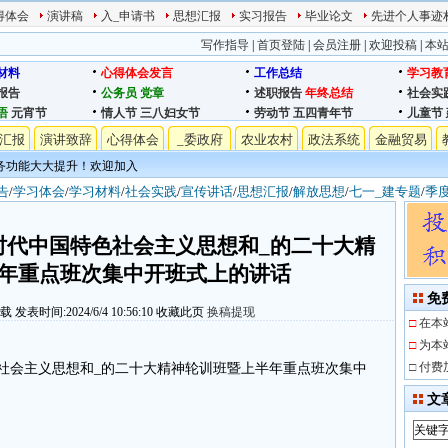
得体会
演讲稿
入_申请书
思想汇报
实习报告
毕业论文
先进个人事迹
写作指导
|
首页登陆
|
会员注册
|
欢迎投稿
|
本
材料
心得体会发言
工作总结
学习教
报告
公务员
党章
述职报告
年终总结
社会实
语
元宵节
情人节
三八妇女节
劳动节
五四青年节
儿童节
汇报
演讲致辞
心得体会
_委政府
农业农村
政法系统
金融贸易
务功能大大提升！欢迎加入
告
/
学习体会
/
学习材料
/
社会实践
/
宣传讲话
/
思想汇报
/
解放思想
/
七一_建专题
/
季
时代中国特色社会主义思想和_的二十大精
年重点班次集中开班式上的讲话
免
下载
发表时间:2024/6/4 10:56:10
收藏此页
换稿提现
□
在本
□
为本
□
付费
社会主义思想和_的二十大精神轮训班暨上半年重点班次集中
文