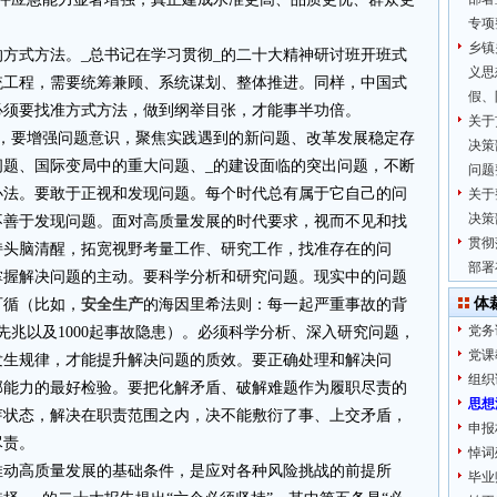
专项
乡镇
的方式方法。_总书记在学习贯彻_的二十大精神研讨班开班式
义思
统工程，需要统筹兼顾、系统谋划、整体推进。同样，中国式
假、
必须要找准方式方法，做到纲举目张，才能事半功倍。
关于
出，要增强问题意识，聚焦实践遇到的新问题、改革发展稳定存
决策
问题、国际变局中的重大问题、_的建设面临的突出问题，不断
问题
办法。要敢于正视和发现问题。每个时代总有属于它自己的问
关于
决策
不善于发现问题。面对高质量发展的时代要求，视而不见和找
贯彻
持头脑清醒，拓宽视野考量工作、研究工作，找准存在的问
部署
掌握解决问题的主动。要科学分析和研究问题。现实中的问题
体
可循（比如，
安全生产
的海因里希法则：每一起严重事故的背
党务
遂先兆以及1000起事故隐患）。必须科学分析、深入研究问题，
党课
发生规律，才能提升解决问题的质效。要正确处理和解决问
组织
部能力的最好检验。要把化解矛盾、破解难题作为履职尽责的
思想
芽状态，解决在职责范围之内，决不能敷衍了事、上交矛盾，
申报
尽责。
悼词
推动高质量发展的基础条件，是应对各种风险挑战的前提所
毕业