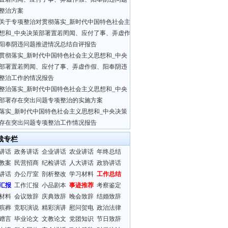
整治方案
关于专项整治对贯彻落实_新时代中国特色社会主
想和_中央决策部署置若罔闻、应付了事、弄虚作
阳奉阴违问题推进情况总结自评报告
贯彻落实_新时代中国特色社会主义思想和_中央
部署置若罔闻、应付了事、弄虚作假、阳奉阴违
整治工作的情况报告
整治落实_新时代中国特色社会主义思想和_中央
部署存在突出问题专项整治的实施方案
落实_新时代中国特色社会主义思想和_中央决策
存在突出问题专项整治工作情况报告
裁专栏
讲话
政务讲话
企业讲话
农业讲话
年终总结
教案
民营招商
纪检讲话
人大讲话
政协讲话
讲话
办公厅室
剖析整改
学习材料
工作总结
汇报
工作汇报
小品剧本
事迹推荐
考察鉴定
材料
会议致辞
庆典致辞
晚会致辞
结婚致辞
殡葬
竞职演说
精彩演讲
慰问贺电
政治法律
赠言
毕业论文
文教论文
党团知识
节日致辞