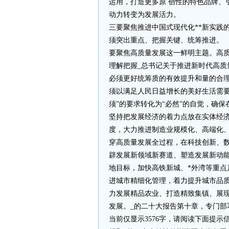
运用，打造更多原 创性的特色品牌、
动力转变为发展活力。
三要聚焦推进中国式现代化**新实践
须突出重点、把握关键、统筹推进。
要聚焦高质量发展这一鲜明主题。高
理解把握_总书记关于推进新时代高质
必须更好统筹质的有效提升和量的合
须以满足人民日益增长的美好生活需要
须”的要求转化为“必然”的自觉，确
坚持把发展经济的着力点放在实体经
度，大力推进制造业规模化、高端化
穿高质量发展全过程，在科技创新、
辟发展新领域新赛道、塑造发展新动
地目标，加快高铁新城、*外湾等重
进城市精细化管理，着力提升城市品
力发展精品农业、打造精致集镇、展
发展。_的二十大报告第十章，专门部署
当前仅显示3576字，请阅读下面提示