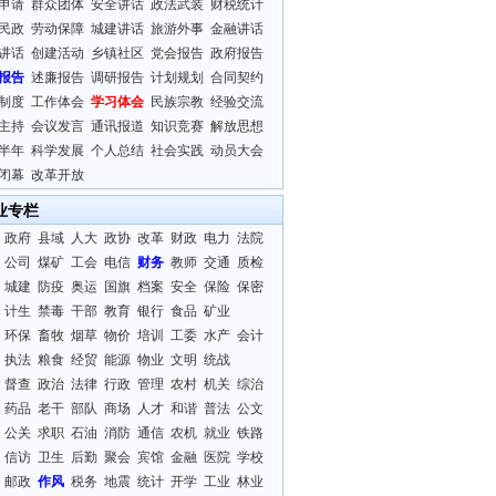
申请
群众团体
安全讲话
政法武装
财税统计
民政
劳动保障
城建讲话
旅游外事
金融讲话
讲话
创建活动
乡镇社区
党会报告
政府报告
报告
述廉报告
调研报告
计划规划
合同契约
制度
工作体会
学习体会
民族宗教
经验交流
主持
会议发言
通讯报道
知识竞赛
解放思想
半年
科学发展
个人总结
社会实践
动员大会
闭幕
改革开放
业专栏
政府
县域
人大
政协
改革
财政
电力
法院
公司
煤矿
工会
电信
财务
教师
交通
质检
城建
防疫
奥运
国旗
档案
安全
保险
保密
计生
禁毒
干部
教育
银行
食品
矿业
环保
畜牧
烟草
物价
培训
工委
水产
会计
执法
粮食
经贸
能源
物业
文明
统战
督查
政治
法律
行政
管理
农村
机关
综治
药品
老干
部队
商场
人才
和谐
普法
公文
公关
求职
石油
消防
通信
农机
就业
铁路
信访
卫生
后勤
聚会
宾馆
金融
医院
学校
邮政
作风
税务
地震
统计
开学
工业
林业