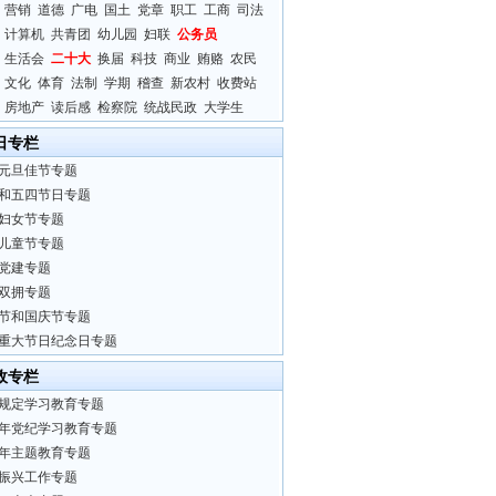
营销
道德
广电
国土
党章
职工
工商
司法
计算机
共青团
幼儿园
妇联
公务员
生活会
二十大
换届
科技
商业
贿赂
农民
文化
体育
法制
学期
稽查
新农村
收费站
房地产
读后感
检察院
统战民政
大学生
日专栏
元旦佳节专题
和五四节日专题
妇女节专题
儿童节专题
党建专题
双拥专题
节和国庆节专题
重大节日纪念日专题
政专栏
规定学习教育专题
24年党纪学习教育专题
23年主题教育专题
振兴工作专题