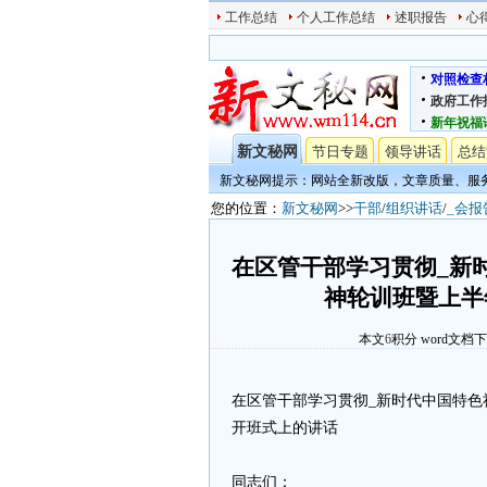
工作总结
个人工作总结
述职报告
心
对照检查
政府工作
新年祝福
新文秘网
节日专题
领导讲话
总结
新文秘网提示：网站全新改版，文章质量、服
您的位置：
新文秘网
>>
干部
/
组织讲话
/
_会报
在区管干部学习贯彻_新
神轮训班暨上半
本文
6
积分
word文档
在区管干部学习贯彻_新时代中国特色
开班式上的讲话
同志们：