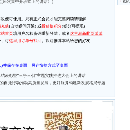
点班次集中开班式上的讲话》
）
党的
改便可使用。只有正式会员才能完整阅读请理解
能充值
(自动瞬间开通) 或
投稿换积分
(积分可提现)
本站首页
填用户名和密码重新登陆，或者
这里刷新此页试试
，可
这里用订单号找回
。欢迎推荐本站给您的好友
doc)并保存在桌面
另存快捷方式至桌面
结表彰暨“三争三创”主题实践推进大会上的讲话
范”的自觉行动推动高质量发展，更好服务构建新发展格局专题