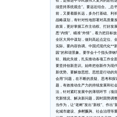
在，是推进中华民族伟大复兴的必然选
须坚持系统观念”。要远近结合。_总
前，又要着眼长远，多办打基础、利
战略谋划，有针对性地部署对高质量
政策，更好掌握工作主动权、打好发展
悉“内情”、瞄准“外情”，着力把目
全区大局中谋划，做到高起点定位、
实际。要内容协调。中国式现代化**
园”的和谐景象。要学会十个指头弹钢
轻、顾此失彼，扎实推动各项工作全
要坚持创新意识。始终把创新作为现代
新优势。要解放思想。思想是行动的先
会用”问题，在不断的质疑、思考和探
题，有效推动生产力的持续发展和社
法，针对紧盯发展中的薄弱环节（项
究新情况、解决新问题，因时因势调整
当作为，让“老树”发出“新枝”、作出
化城市建设、
乡村振兴
、社会治理等