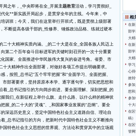
开局之年，_中央即将在全_开展
主题教育
活动，学习贯彻好_
代化**新实践开局起步，是贯穿全年的主线。今年来，中
相
题培训班；今天，我们在这里举行开班式，既是贯彻上级部署
在新
能”，不断提高各级干部的_性修养、锤炼政治品格、练就过硬本
部学
。
大精
的二十大精神实质内涵。_的二十大是在全_全国各族人民迈上
在新
部学
、向第二个百年奋斗目标进军的关键时刻召开的一次十分重要
大精
代化国家、全面推进中华民族伟大复兴的奋进号角。省委、市
学习
的二十大精神作出全面部署，对做好各项工作提出明确要求。
心得
感，按照_总书记“五个牢牢把握”和“全面学习、全面把握、
效转
、市部署要求，坚持原原本本学、逐字逐句学，切实把思想和
参加
沿着_总书记指引的方向阔步前进。要全面理解、深刻把握_的
想和
把握我们_在新征程上举什么旗、走什么路、以什么样的精神状
参加
握_的二十大的“灵魂”、_和国家事业发展的“总纲”。要全
十大
在区
革的深远历史意义，坚定中国特色社会主义道路自信、理论自
稿）
沿着_总书记指引的方向，把新时代中国特色社会主义不断推向
在区
代中国特色社会主义思想的世界观、方法论和贯穿其中的立场观
管网