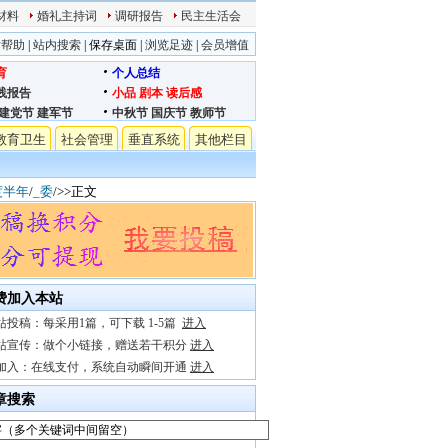
材料
婚礼主持词
调研报告
民主生活会
站帮助
|
站内搜索
|
保存桌面
|
浏览足迹
|
会员增值
育
个人总结
践报告
小品
剧本
读后感
建党节
建军节
中秋节
国庆节
教师节
教育卫生
社会管理
垂直系统
其他栏目
度半年
/
_委
/>>正文
费加入本站
站投稿：每采用1篇，可下载 1-5篇
进入
站宣传：做个小链接，赠送若干积分
进入
加入：在线支付，系统自动瞬间开通
进入
章搜索