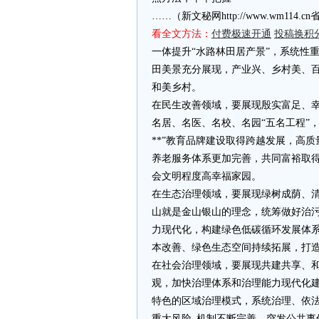
……（新文秘网http://www.wm11
看全文方法：
付费极速开通
投稿换积
一体提升“水路林田居产景”，系统性
田美景充分展现，产业兴、乡村美、
和美乡村。
在民生改善领域，要展现殷实富足、幸
名居、名医、名校、名园“五名工程”
**”教育品牌建设取得跨越发展，高
养老服务体系更加完善，共同富裕取
会文明程度高幸福家园。
在生态治理领域，要展现绿树成荫、清
山就是金山银山的理念，统筹做好治
力现代化，构建绿色低碳循环发展体
本改善、绿色生态空间持续拓展，打
在社会治理领域，要展现共建共享、和
观，加快治理体系和治理能力现代化建
特色的区域治理模式，系统治理、依
重大风险_机制不断完善，突发公共