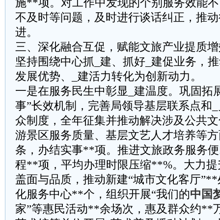
施**项。对工作中发现的个别服务效能
不及时等问题，及时进行谈话纠正，推动
进。
三、深化融合互促，赋能文旅产业提质增
坚持围绕中心抓_建、抓好_建促业务，推
发展优势、_建活力转化为创新动力。
一是在服务民生中彰显_建温度。巩固拓
事”长效机制，完善局领导基层联系点和
众制度，全年征集并推动解决涉及公共文
游景区服务质量、基层文艺人才培养等方
条，办结实事**项。推进文旅政务服务
程**项，平均办理时限压缩**%。大力
盖面与品质，推动新建“城市文化客厅”*
化服务中心**个，组织开展“我们的
中国
家”等惠民活动**余场次，惠及群众约*