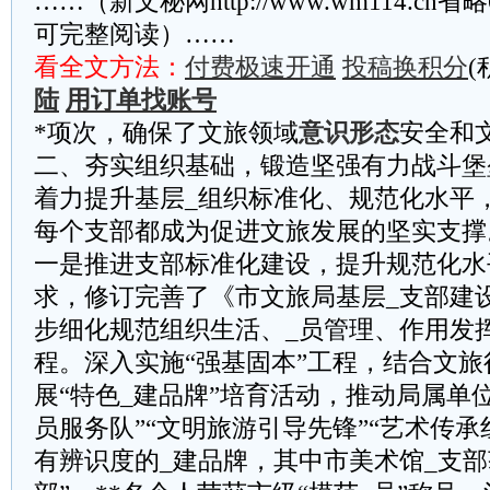
……（新文秘网http://www.wm114.cn
可完整阅读）……
看全文方法：
付费极速开通
投稿换积分
(
陆
用订单找账号
*项次，确保了文旅领域
意识形态
安全和
二、夯实组织基础，锻造坚强有力战斗堡
着力提升基层_组织标准化、规范化水平
每个支部都成为促进文旅发展的坚实支撑
一是推进支部标准化建设，提升规范化水
求，修订完善了《市文旅局基层_支部建
步细化规范组织生活、_员管理、作用发
程。深入实施“强基固本”工程，结合文
展“特色_建品牌”培育活动，推动局属单
员服务队”“文明旅游引导先锋”“艺术传承
有辨识度的_建品牌，其中市美术馆_支部