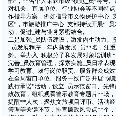
部”，**名个人荣获市级“模范_员”称号
对机关、直属单位、行业协会等不同特点
作指导方案，例如指导市文物保护中心_支
区”，市旅游推广中心_支部持续开展“_
动，促进_建与业务紧密结合。
二是加强_员队伍建设，激发内生动力。
_员发展程序，年内新发展_员**名，注
斜。举办
入_
积极分子和发展对象培训班*
完善_员教育管理，探索实施_员日常表
学习教育、履行岗位职责、服务群众成效
在全局窗口单位、服务一线广泛开展“佩
践行承诺”活动，设立_员示范窗口、先锋
政教育，组织观看警示教育专题片**场
提醒**人次，聚焦文旅项目评审、活动
管理等关键环节，排查廉政风险点**个