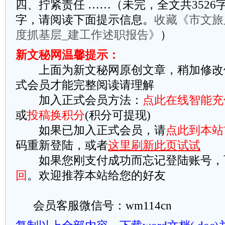
四、拧紧责任 ……（未完，全文共3526字
字，请阅读下面提示信息。
收藏《市文旅局
度抓基层_建工作述职报告》
）
新文秘网温馨提示：
上面为新文秘网原创文章，稍加修改
式会员才能完整阅读请理解
加入正式会员方法：
点此在线智能充
或
投稿换积分
(积分可提现)
如果已加入正式会员，请
点此到本站
码重新登陆，或者
这里刷新此页试试
如果您刚支付成功而忘记登陆账号，
回
。欢迎推荐本站给您的好友
会员客服微信号：wm114cn