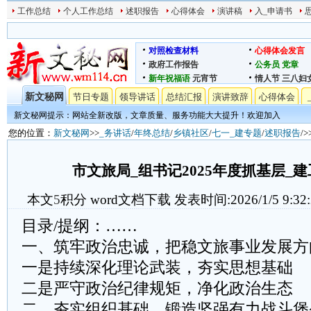
工作总结
个人工作总结
述职报告
心得体会
演讲稿
入_申请书
对照检查材料
心得体会发言
政府工作报告
公务员
党章
新年祝福语
元宵节
情人节
三八妇
新文秘网
节日专题
领导讲话
总结汇报
演讲致辞
心得体会
新文秘网提示：网站全新改版，文章质量、服务功能大大提升！欢迎加入
您的位置：
新文秘网
>>
_务讲话
/
年终总结
/
乡镇社区
/
七一_建专题
/
述职报告
/
市文旅局_组书记2025年度抓基层_
本文
5
积分
word文档下载
发表时间:2026/1/5 9:32
目录/提纲：……
一、筑牢政治忠诚，把稳文旅事业发展方
一是持续深化理论武装，夯实思想基础
二是严守政治纪律规矩，净化政治生态
二、夯实组织基础，锻造坚强有力战斗堡