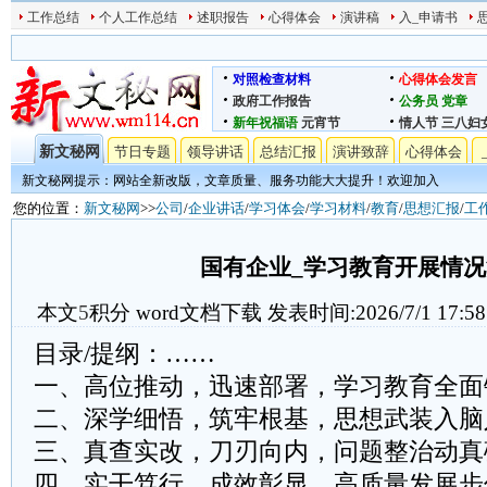
工作总结
个人工作总结
述职报告
心得体会
演讲稿
入_申请书
对照检查材料
心得体会发言
政府工作报告
公务员
党章
新年祝福语
元宵节
情人节
三八妇
新文秘网
节日专题
领导讲话
总结汇报
演讲致辞
心得体会
新文秘网提示：网站全新改版，文章质量、服务功能大大提升！欢迎加入
您的位置：
新文秘网
>>
公司
/
企业讲话
/
学习体会
/
学习材料
/
教育
/
思想汇报
/
工
国有企业_学习教育开展情况
本文
5
积分
word文档下载
发表时间:2026/7/1 17:58
目录/提纲：……
一、高位推动，迅速部署，学习教育全面
二、深学细悟，筑牢根基，思想武装入脑
三、真查实改，刀刃向内，问题整治动真
四、实干笃行，成效彰显，高质量发展步