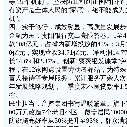
等"五个机制"。坚决防止和纠正围啃国
有资产是全体人民的"家底"，绝不能成为
机"。
四、实干笃行，成效彰显，高质量发展步
‌金融为民，贵阳银行交出亮眼答卷。‌1至
款108亿元，占省内新增投放的43%；3月
0亿元，实现营收34.71亿元、净利润14.
长14.6%和2.37%。创新"爽爽银发课堂"
程，在12家网点设置劳动者驿站，为特
盲犬接待等专属服务，累计服务万余人次。制
年发展战略规划，一季度末不良贷款率1.
控。
‌民生担当，产控集团书写温暖篇章。‌旗
00万元改造7个老旧小区，覆盖居民100
防设施完好率从50%提升至93%，群众满意