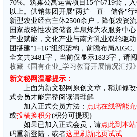
70%。筑巢公寓运营项目15个6719套，
以上。供销集团开展"两扩一直一储备"
新型农业经营主体2500余户，降低农资流
国家战略性农资储备库息烽为农服务中心
‌产业赋能，文化产业与南方乳业双轮驱动
团搭建"1+16"组织架构，前瞻布局AIG
全文共3481字，当前仅显示1833字，
收藏《国有企业_学习教育开展情况汇报
新文秘网温馨提示：
上面为新文秘网原创文章，稍加修改
式会员才能完整阅读请理解
加入正式会员方法：
点此在线智能充
或
投稿换积分
(积分可提现)
如果已加入正式会员，请
点此到本站
码重新登陆，或者
这里刷新此页试试