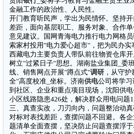
贵阳
银行
_委将学习教育与金融主责主业
金融工作的政治性、人民性。
‌开门教育听民声，学出为民情怀。‌坚持
差距，面向基层职工、服务对象、合作单
意见建议。国网青海电力推行电力网格员
索家村投用"电力爱心超市"，把为民办
西藏电力主要负责人带队前往物资仓库开
树立"过紧日子"思想。湖南盐业集团_委
线、销售网点开展"蹲点式"
调研
，从守护
全"高度校准_坐标。济南
供电
公司将学习
到社区、企业和重点项目现场，沈阳供电
小区线路隐患426处，解决群众用电问题1
三、真查实改，刀刃向内，问题整治动真
‌对标对表找差距，查摆问题不回避。‌各
题清单全面查摆，坚决防止问题查摆浮于