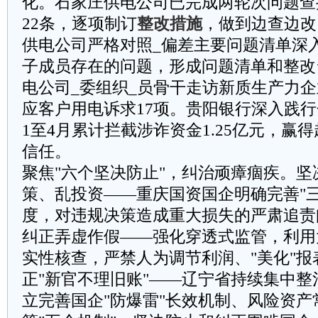
化。石家庄供电公司已完成两轮次问题查
22条，逐项制订
整改措施
，做到边查边改
供电公司严格对照_偏差主要问题清单深
子成员存在的问题，形成问题清单和整改
电公司_委组织_员骨干走访新质生产力企
应客户用电诉求17项。贵阳银行深入践
1至4月累计拦截涉诈资金1.25亿元，赢得
信任。
‌聚焦"六个坚决防止"，纠治顽瘴痼疾。‌
策、乱投资——重庆国资国企明确完善"三
度，对违规决策造成重大损失的严肃追责
纠正弄虚作假——强化穿透式监管，利用
实性核查，严禁人为调节利润、"美化"
正"新官不理旧账"——辽宁省持续集中
立完善国企"防爆雷"长效机制、风险资产