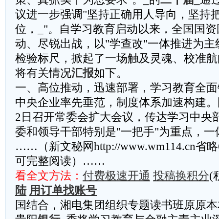
议进一步强调"坚持正确用人导向，坚持
位，_"。自学习教育启动以来，全国国
动、尽锐出战，以"学查改"一体推进为
检验标尺，掀起了一场触及灵魂、校准航
将有关情况
汇报
如下。
一、高位推动，迅速部署，学习教育全面
‌中央企业率先垂范，制度体系加速构建。
2日召开常委会扩大会议，传达学习中央
委和领导干部特别是"一把手"为重点，一
……（新文秘网http://www.wm114.cn
可完整阅读）……
看全文方法：
付费极速开通
投稿换积分
(
陆
用订单找账号
国结合，湘电集团组织专题读书班原原本