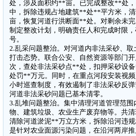
处，涉及面积约**亩。已完成整改**处，
中，拆除违规占地建筑**处**平方米，清
亩，恢复河道行洪断面**处。对剩余未
制定整改计划，明确责任人和完成时限，
号。
‌2.乱采问题整治。‌对河道内非法采砂、
打击态势。联合公安、自然资源等部门开
次，查处非法采砂点**处，扣押采砂设备
处罚**万元。同时，在重点河段安装视频监
小时巡查制度，有效遏制了非法采砂反弹
河道非法采砂问题已基本清零。
‌3.乱堆问题整治。‌集中清理河道管理范
物、建筑垃圾、农业生产废弃物等。共清
清除河道淤泥**万立方米，拆除沿河违规
是针对农业面源污染问题，在沿河两岸推