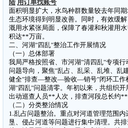
陆
用订单找账号
面积明显扩大，水鸟种群数量较去年同期
生态环境得到明显改善。同时，有效缓解
溉用水紧张局面，保障了春灌和秋灌用水
积达**万亩。
二、河湖"四乱"整治工作开展情况
（一）总体部署
我局严格按照省、市河湖"清四乱"专项
问题导向，聚焦"乱占、乱采、乱堆、乱
健全"排查—整改—验收—销号"闭环工
湖"四乱"问题清零。年初以来，共组织开
出动巡查人员**人次，排查河段总长约*
（二）分类整治情况
‌1.乱占问题整治。‌重点对河道管理范围
垦、侵占河道等问题进行集中清理。共排