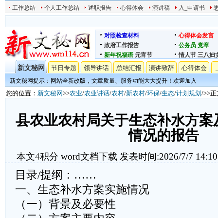
工作总结
个人工作总结
述职报告
心得体会
演讲稿
入_申请书
对照检查材料
心得体会发言
政府工作报告
公务员
党章
新年祝福语
元宵节
情人节
三八妇
新文秘网
节日专题
领导讲话
总结汇报
演讲致辞
心得体会
新文秘网提示：网站全新改版，文章质量、服务功能大大提升！欢迎加入
您的位置：
新文秘网
>>
农业
/
农业讲话
/
农村
/
新农村
/
环保
/
生态
/
计划规划
/>>
县农业农村局关于生态补水方案
情况的报告
本文
4
积分
word文档下载
发表时间:2026/7/7 14:10
目录/提纲：……
一、生态补水方案实施情况
（一）背景及必要性