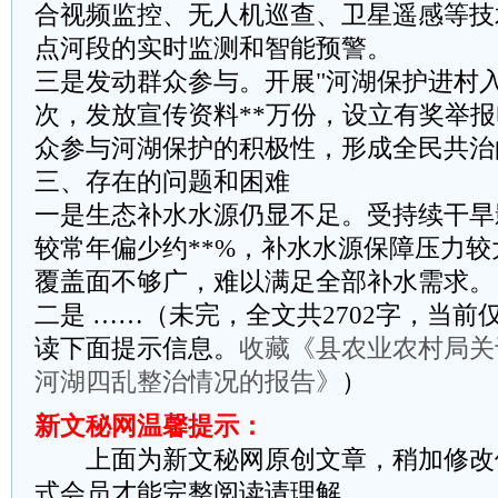
合视频监控、无人机巡查、卫星遥感等技
点河段的实时监测和智能预警。
‌三是发动群众参与。‌开展"河湖保护进村入
次，发放宣传资料**万份，设立有奖举
众参与河湖保护的积极性，形成全民共治
三、存在的问题和困难
一是生态补水水源仍显不足。受持续干旱
较常年偏少约**%，补水水源保障压力
覆盖面不够广，难以满足全部补水需求。
二是 ……（未完，全文共2702字，当前仅
读下面提示信息。
收藏《县农业农村局关
河湖四乱整治情况的报告》
）
新文秘网温馨提示：
上面为新文秘网原创文章，稍加修改
式会员才能完整阅读请理解