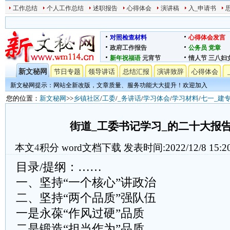
工作总结
个人工作总结
述职报告
心得体会
演讲稿
入_申请书
对照检查材料
心得体会发言
政府工作报告
公务员
党章
新年祝福语
元宵节
情人节
三八妇
新文秘网
节日专题
领导讲话
总结汇报
演讲致辞
心得体会
新文秘网提示：网站全新改版，文章质量、服务功能大大提升！欢迎加入
您的位置：
新文秘网
>>
乡镇社区
/
工委
/
_务讲话
/
学习体会
/
学习材料
/
七一_建
街道_工委书记学习_的二十大报
本文
4
积分
word文档下载
发表时间:2022/12/8 15:2
目录/提纲：……
一、坚持“一个核心”讲政治
二、坚持“两个品质”强队伍
一是永葆“作风过硬”品质
二是锻造“担当作为”品质