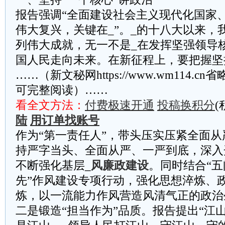
报告强调“全面建设社会主义现代化国家
伟大复兴，关键在_”。_的十八大以来，
列伟大成就，无一不是_在发挥坚强领导
国人民走向未来。在新征程上，要把握坚
……（新文秘网https://www.wm114.c
可完整阅读）……
看全文方法：
付费极速开通
投稿换积分
(
陆
用订单找账号
作为“第一责任人”，带头压实压紧全面从
持严字当头、全面从严、一严到底，深入
不断强化基层
_风廉政建设
。同时结合“
先”作风建设专项行动，强化思想淬炼、
炼，以一流能力作风营造风清气正的政治
二是锻造“担当作为”品质。报告提出“江