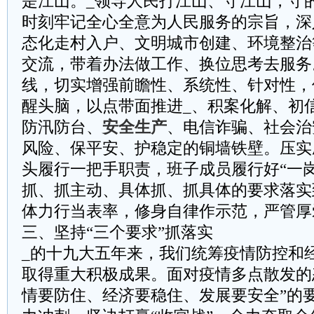
是江山。_领导人民打江山、守江山，守
时刻牢记全心全意为人民服务的宗旨，深
态化走村入户、文明城市创建、环境整治
交流，带着办法做工作、换位思考去服务
线，切实增强前瞻性、系统性、针对性，
醒头脑，以点带面推进_、积案化解、初
防汛防台、
安全生产
、电信诈骗、社会治
风险、保平安、护稳定的铜墙铁壁。压实
头履行一把手职责，班子成员履行好“一
抓、抓主动、具体抓、抓具体的要求落实
体力行当表率，修身自律作示范，严管厚
三、坚持“三个要求”抓落实
_的十九大五年来，我们统筹疫情防控和
取得重大积极成果。面对疫情多点散发的
情要防住、经济要稳住、发展要安全”的