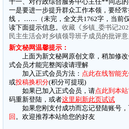
十一、对行政综合服务中心主任**同志
一是要进一步提升群众工作本领，要经常
线， ……（未完，全文共1762字，当前仅
读下面提示信息。
收藏《乡镇_委书记20
民主生活会对乡镇领导班子成员的批评意
新文秘网温馨提示：
上面为新文秘网原创文章，稍加修改
式会员才能完整阅读请理解
加入正式会员方法：
点此在线智能充
或
投稿换积分
(积分可提现)
如果已加入正式会员，请
点此到本站
码重新登陆，或者
这里刷新此页试试
如果您刚支付成功而忘记登陆账号，
回
。欢迎推荐本站给您的好友