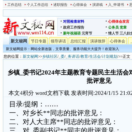
工作总结
个人工作总结
述职报告
心得体会
演讲稿
入_申请书
对照检查材料
心得体会发言
政府工作报告
公务员
党章
新年祝福语
元宵节
情人节
三八妇
新文秘网
节日专题
领导讲话
总结汇报
演讲致辞
心得体会
新文秘网提示：网站全新改版，文章质量、服务功能大大提升！欢迎加入
您的位置：
新文秘网
>>
乡镇社区
/
_委
/
_务讲话
/
教育
/
生活会
/
计划规划
/>>正文
乡镇_委书记2024年主题教育专题民主生活
批评意见
本文
4
积分
word文档下载
发表时间:2024/1/15 21:0
目录/提纲：……
一、对乡长**同志的批评意见：
二、对人大主席**同志的批评意见：
三、对_委副书记**同志的批评意见：