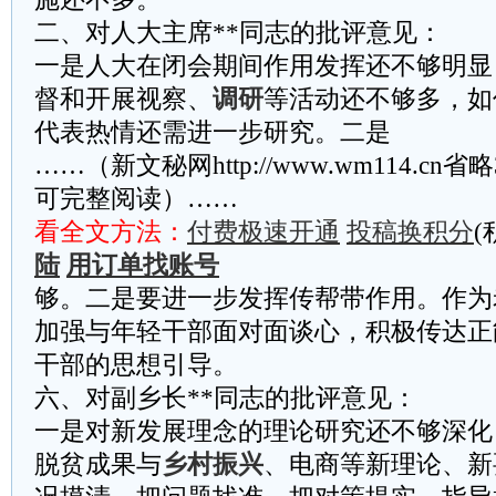
二、对人大主席**同志的批评意见：
一是人大在闭会期间作用发挥还不够明显
督和开展视察、
调研
等活动还不够多，如
代表热情还需进一步研究。二是
……（新文秘网http://www.wm114.cn
可完整阅读）……
看全文方法：
付费极速开通
投稿换积分
(
陆
用订单找账号
够。二是要进一步发挥传帮带作用。作为
加强与年轻干部面对面谈心，积极传达正
干部的思想引导。
六、对副乡长**同志的批评意见：
一是对新发展理念的理论研究还不够深化
脱贫成果与
乡村振兴
、电商等新理论、新