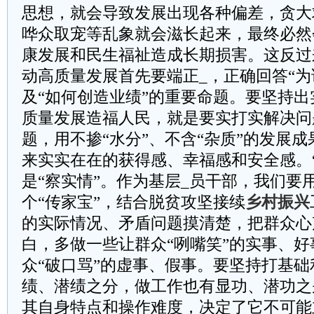
思想，就会导致发展出现各种偏差，贪大
哗众取宠等乱象就会滋长起来，最终必然
康发展和民生福祉造成长期损害。这反过
动高质量发展首先要端正_，正确回答“为
及“如何创造业绩”的重要命题。要坚持
质量发展造福人民，就是要实打实解决问
题，用不掺“水分”、不含“杂质”的发展
来实实在在的获得感、幸福感和安全感。
是“察实情”。作为基层_员干部，我们要
个“传家宝”，结合脱贫攻坚接续
乡村振兴
的实际情况、矛盾问题摸清楚，把群众心
白，多做一些让群众“咧嘴笑”的实事、
众“破口骂”的虚事、假事。要坚持打基
绩、潜绩之分，做工作也有显功、潜功之
其自身特点和操作难度，决定了它不可能