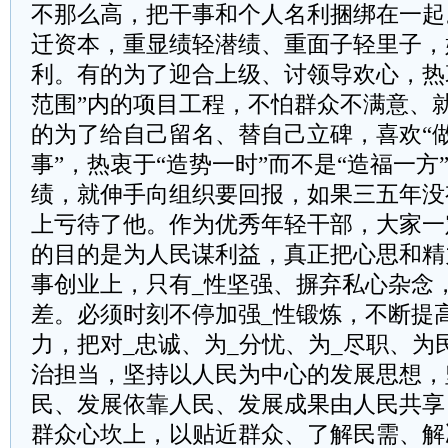
不那么高，把干事和个人名利捆绑在一起
迁资本，重显绩轻潜绩、重面子轻里子，
利。有的为了迎合上级、讨领导欢心，热
范围”内的项目工程，不怕群众不满意、
的为了给自己留名、替自己立碑，喜欢“做
事”，热衷于“造势一时”而不是“造福一方
绩，就伸手向组织要回报，如果三五年没
上亏待了他。作为优秀年轻干部，大家一
的目的是为人民谋利益，真正把心思和精
事创业上，只有_性坚强、摒弃私心杂念
差。必须时刻不停加强_性锻炼，不断提
力，把对_忠诚、为_分忧、为_尽职、为
治担当，坚持以人民为中心的发展思想，
民、发展依靠人民、发展成果由人民共享
群众心坎上，以贴近群众、了解民需、解