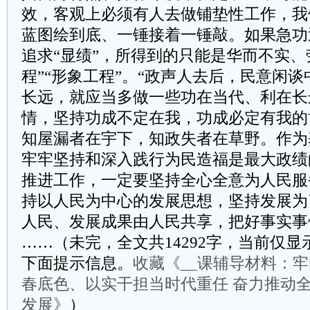
效，客观上必须有人去做铺垫性工作，我
蓝图绘到底、一锤接着一锤敲。如果急功
追求“显绩”，所得到的只能是华而不实、
程”“形象工程”。“政声人去后，民意闲谈
长远，就应当多做一些功在当代、利在长
情，坚持功成不定在我，功成必定有我的
知屋漏者在宇下，知政失者在草野。作为
牢牢坚持和深入践行为民造福是最大政绩
推进工作，一定要坚持全心全意为人民服
持以人民为中心的发展思想，坚持发展为
人民、发展成果由人民共享，把好事实事
……（未完，全文共14292字，当前仅显示
下面提示信息。
收藏《__课辅导材料：牢
春底色、以实干担当时代重任 奋力推动
发展》
）