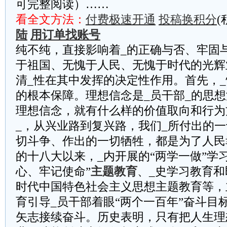
可完整阅读）……
看全文方法：
付费极速开通
投稿换积分
(
陆
用订单找账号
纯不纯，直接影响着_的正确与否、牢固
于祖国、无愧于人民、无愧于时代的光辉
清_性在其中发挥的决定性作用。首先，
的根本保障。理想信念是_员干部_的思
理想信念，就有什么样的价值取向和行为
_，从兴业路到复兴路，我们_所付出的
切斗争、作出的一切牺牲，都是为了人民
的十八大以来，_内开展的“两学一做”学
心、牢记使命”
主题教育
、_史学习教育和
时代中国特色社会主义思想主题教育等，
育引导_员干部着眼“两个一百年”奋斗目
矢志接续奋斗。历史表明，只有把人生理