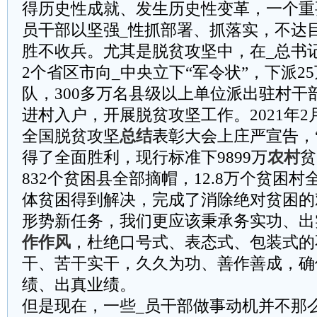
得历史性成就、发生历史性变革，一个重
员干部以坚强_性抓部署、抓落实，不达
胜不收兵。尤其是脱贫攻坚中，在_总书
2个省区市向_中央立下“军令状”，下派2
队，300多万名县级以上单位派出驻村干部
进村入户，开展脱贫攻坚工作。2021年2
全国脱贫攻坚
总结
表彰大会上庄严宣告，
得了全面胜利，现行标准下9899万
农村
贫
832个贫困县全部摘帽，12.8万个贫困
体贫困得到解决，完成了消除绝对贫困的
形势新任务，我们更应该秉承务实功、出
作作风
，杜绝口号式、表态式、包装式的
干、苦干实干，久久为功、善作善成，确
绩、出真业绩。
但是现在，一些_员干部做事动机并不那