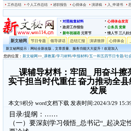
工作总结
个人工作总结
述职报告
心得体会
演讲稿
入_申请书
对照检查材料
心得体会发言
政府工作报告
公务员
党章
新年祝福语
元宵节
情人节
三八妇
新文秘网
节日专题
领导讲话
总结汇报
演讲致辞
心得体会
新文秘网提示：网站全新改版，文章质量、服务功能大大提升！欢迎加入
您的位置：
新文秘网
>>
_课教案
/
学习材料
/
申报材料
/
五一和五四节日专题
/
社
__课辅导材料：牢固_ 用奋斗
实干担当时代重任 奋力推动全
发展
本文
9
积分
word文档下载
发表时间:2024/3/29 15:3
目录/提纲：……
（一）要深刻学习领悟_总书记“_起决定