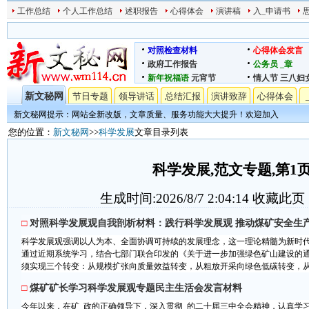
工作总结
个人工作总结
述职报告
心得体会
演讲稿
入_申请书
对照检查材料
心得体会发言
政府工作报告
公务员
_章
新年祝福语
元宵节
情人节
三八妇
新文秘网
节日专题
领导讲话
总结汇报
演讲致辞
心得体会
新文秘网提示：网站全新改版，文章质量、服务功能大大提升！欢迎加入
您的位置：
新文秘网
>>
科学发展
文章目录列表
科学发展,范文专题,第1
生成时间:2026/8/7 2:04:14
收藏此页
□
对照科学发展观自我剖析材料：践行科学发展观 推动煤矿安全生
科学发展观强调以人为本、全面协调可持续的发展理念，这一理论精髓为新时
通过近期系统学习，结合七部门联合印发的《关于进一步加强绿色矿山建设的
须实现三个转变：从规模扩张向质量效益转变，从粗放开采向绿色低碳转变，从经
□
煤矿矿长学习科学发展观专题民主生活会发言材料
今年以来，在矿_政的正确领导下，深入贯彻_的二十届三中全会精神，认真学