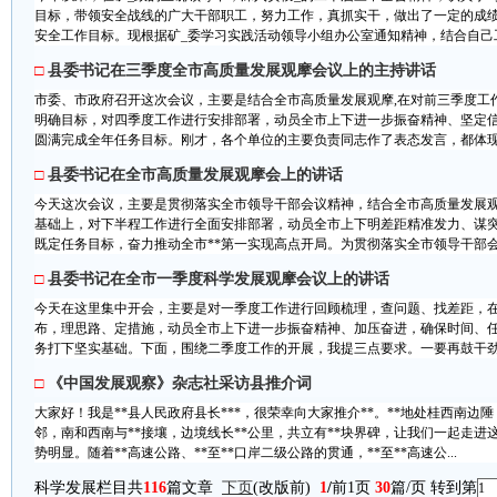
目标，带领安全战线的广大干部职工，努力工作，真抓实干，做出了一定的成
安全工作目标。现根据矿_委学习实践活动领导小组办公室通知精神，结合自己工
□
县委书记在三季度全市高质量发展观摩会议上的主持讲话
市委、市政府召开这次会议，主要是结合全市高质量发展观摩,在对前三季度工
明确目标，对四季度工作进行安排部署，动员全市上下进一步振奋精神、坚定
圆满完成全年任务目标。刚才，各个单位的主要负责同志作了表态发言，都体现了
□
县委书记在全市高质量发展观摩会上的讲话
今天这次会议，主要是贯彻落实全市领导干部会议精神，结合全市高质量发展
基础上，对下半程工作进行全面安排部署，动员全市上下明差距精准发力、谋
既定任务目标，奋力推动全市**第一实现高点开局。为贯彻落实全市领导干部会议
□
县委书记在全市一季度科学发展观摩会议上的讲话
今天在这里集中开会，主要是对一季度工作进行回顾梳理，查问题、找差距，
布，理思路、定措施，动员全市上下进一步振奋精神、加压奋进，确保时间、任
务打下坚实基础。下面，围绕二季度工作的开展，我提三点要求。一要再鼓干劲、
□
《中国发展观察》杂志社采访县推介词
大家好！我是**县人民政府县长***，很荣幸向大家推介**。**地处桂西南边陲
邻，南和西南与**接壤，边境线长**公里，共立有**块界碑，让我们一起走进
势明显。随着**高速公路、**至**口岸二级公路的贯通，**至**高速公...
科学发展栏目共
116
篇文章
下页
(改版前)
1
/
前1页
30
篇/页 转到第