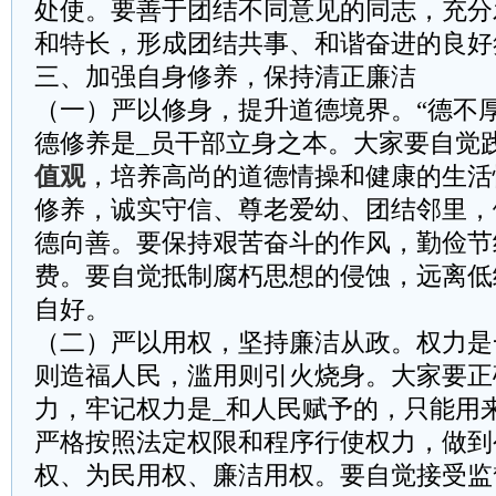
处使。要善于团结不同意见的同志，充分
和特长，形成团结共事、和谐奋进的良好
三、加强自身修养，保持清正廉洁
（一）严以修身，提升道德境界。“德不
德修养是_员干部立身之本。大家要自觉
值观
，培养高尚的道德情操和健康的生活
修养，诚实守信、尊老爱幼、团结邻里，
德向善。要保持艰苦奋斗的作风，勤俭节
费。要自觉抵制腐朽思想的侵蚀，远离低
自好。
（二）严以用权，坚持廉洁从政。权力是
则造福人民，滥用则引火烧身。大家要正
力，牢记权力是_和人民赋予的，只能用
严格按照法定权限和程序行使权力，做到
权、为民用权、廉洁用权。要自觉接受监