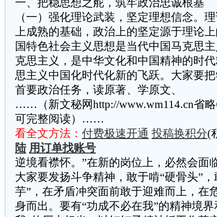
一、把稳思想之舵，筑牢政治忠诚根基
（一）强化理论武装，坚定理想信念。理
上成熟的基础，政治上的坚定源于理论上
国特色社会主义思想是当代中国马克思主
克思主义，是中华文化和中国精神的时代
思主义中国化时代化新的飞跃。大家要把
首要政治任务，读原著、学原文、
……（新文秘网http://www.wm114.cn
可完整阅读）……
看全文方法：
付费极速开通
投稿换积分
(
陆
用订单找账号
逆境看襟怀。”在新的岗位上，必然会面
大家要发扬斗争精神，敢于啃“硬骨头”，
芋”，在矛盾冲突面前敢于迎难而上，在
身而出。要有“功成不必在我”的精神境界