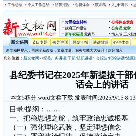
工作总结
个人工作总结
述职报告
心得体会
演讲稿
入_申请书
对照检查材料
心得体会发言
政府工作报告
公务员
党章
新年祝福语
元宵节
情人节
三八妇
新文秘网
节日专题
领导讲话
总结汇报
演讲致辞
心得体会
新文秘网提示：网站全新改版，文章质量、服务功能大大提升！欢迎加入
您的位置：
新文秘网
>>
纪委
/
_务讲话
/
干部
/
组织讲话
/
_会报告
/
纪检讲话
/
述廉
县纪委书记在2025年新提拔干
话会上的讲话
本文
5
积分
word文档下载
发表时间:2025/9/15 8:13
目录/提纲：……
一、把稳思想之舵，筑牢政治忠诚根基
（一）强化理论武装，坚定理想信念