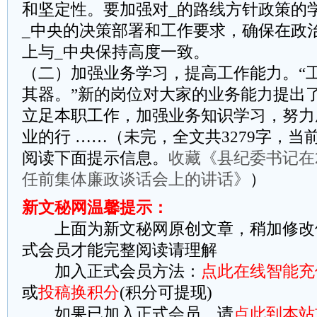
和坚定性。要加强对_的路线方针政策的
_中央的决策部署和工作要求，确保在政
上与_中央保持高度一致。
（二）加强业务学习，提高工作能力。“
其器。”新的岗位对大家的业务能力提出
立足本职工作，加强业务知识学习，努力
业的行 ……（未完，全文共3279字，当前
阅读下面提示信息。
收藏《县纪委书记在2
任前集体廉政谈话会上的讲话》
）
新文秘网温馨提示：
上面为新文秘网原创文章，稍加修改
式会员才能完整阅读请理解
加入正式会员方法：
点此在线智能充
或
投稿换积分
(积分可提现)
如果已加入正式会员，请
点此到本站