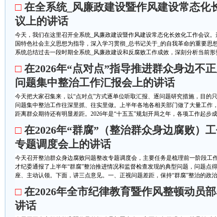
□
在全系统_风廉政建设暨作风建设常态化
议上的讲话
今天，我们在这里召开全系统_风廉政建设暨作风建设常态化长效化工作会议。
国特色社会主义思想为指导，深入学习贯彻_总书记关于_的自我革命的重要思
系统总结过去一段时期全系统_风廉政建设和反腐败工作成效，深刻分析当前形势任
□
在2026年“点对点”指导推进群众身边不
问题集中整治工作汇报会上的讲话
今天把大家召集来，以“点对点”方式逐单位听取汇报、逐问题研究措施，目的
问题集中整治工作往深里抓、往实里做。上半年各地各相关部门做了大量工作
距离群众期待还有明显差距。2026年是“十五五”规划开局之年，各项工作起步成
□
在2026年“群腐”（整治群众身边腐败）
专题调度会上的讲话
今天召开整治群众身边腐败问题整改专题调度会，主要任务是梳理前一阶段工
才纪委通报了上半年“群腐”整治推进情况和监督检查发现的典型问题，问题点
座、主动认领。下面，讲三点意见。一、正视问题差距，保持“群腐”整治的政治清
□
在2026年全市纪律教育暨作风整顿动员
讲话