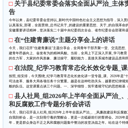
□
关于县纪委常委会落实全面从严治_主体
告
今年以来，县纪委常委会坚持以_新时代中国特色社会主义思想为指导，深入贯
认真落实_部署，全面贯彻_总书记关于_的建设的重要思想、关于_的自我革命
安徽重要讲话精神，坚决落实二十届中央纪委四次全会、省市纪委全会部署和县.
□
在“住建青廉说”主题分享会上的讲话
今天，我们召开“住建青廉说”主题分享会，全局青年干部齐聚一堂、交流思想
建青年昂扬向上、奋发有为的精神风貌。当前，全局上下正深入开展_学习教育
的生力军，大家的作风形象、廉洁操守、履职能力，直接关系城市建设品质和民生
□
在法院_纪学习教育常态化长效化专题_
按照_组安排，今天围绕_纪学习教育常态化长效化讲一堂专题_课。2026年是
司法改革、服务大局各项任务十分繁重。越是在这种吃劲关头，越要把纪律规
般的队伍。这堂课重点谈三个问题。一、深学细悟，筑牢遵规守纪的思想根基（一
□
县人社局_组2026年上半年全面从严治_
和反腐败工作专题分析会讲话
今天，我们召开县人社局_组2026年上半年全面从严治_、_风廉政建设和反腐
自我剖析会，是一次刮骨疗毒的警醒会，更是一次砥砺前行的誓师会。2026年是_
年，更是群众身边不正之风和腐败问题集中整治的攻坚决战之年。站在这个特殊的