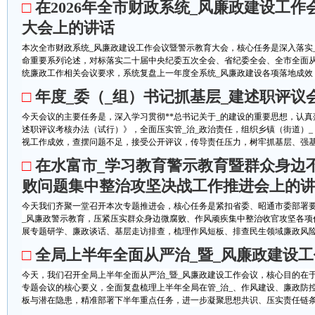
□
在2026年全市财政系统_风廉政建设工作
大会上的讲话
本次全市财政系统_风廉政建设工作会议暨警示教育大会，核心任务是深入落实_
命重要系列论述，对标落实二十届中央纪委五次全会、省纪委全会、全市全面从
统廉政工作相关会议要求，系统复盘上一年度全系统_风廉政建设各项落地成效，
□
年度_委（_组）书记抓基层_建述职评议
今天会议的主要任务是，深入学习贯彻**总书记关于_的建设的重要思想，认真
述职评议考核办法（试行）》，全面压实管_治_政治责任，组织乡镇（街道）_
视工作成效，查摆问题不足，接受公开评议，传导责任压力，树牢抓基层、强基础
□
在水富市_学习教育警示教育暨群众身边
败问题集中整治攻坚决战工作推进会上的
今天我们齐聚一堂召开本次专题推进会，核心任务是紧扣省委、昭通市委部署要
_风廉政警示教育，压紧压实群众身边微腐败、作风顽疾集中整治收官攻坚各项
展专题研学、廉政谈话、基层走访排查，梳理作风短板、排查民生领域廉政风险，
□
全局上半年全面从严治_暨_风廉政建设
今天，我们召开全局上半年全面从严治_暨_风廉政建设工作会议，核心目的在
专题会议的核心要义，全面复盘梳理上半年全局在管_治_、作风建设、廉政防
板与潜在隐患，精准部署下半年重点任务，进一步凝聚思想共识、压实责任链条、