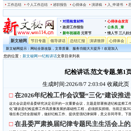
工作总结
个人工作总结
述职报告
心得体会
演讲稿
入_申请书
对照检查材料
心得体会发言
政府工作报告
公务员
_章
新年祝福语
元宵节
情人节
三八妇
新文秘网
节日专题
领导讲话
总结汇报
演讲致辞
心得体会
新文秘网提示：网站全新改版，文章质量、服务功能大大提升！欢迎加入
您的位置：
新文秘网
>>
纪检讲话
文章目录列表
纪检讲话,范文专题,第1
生成时间:2026/8/7 2:03:04
收藏此页
□
在2026年纪检工作会议暨“三化”建设推
这次会议是经县委研究决定召开的一次重要会议，主题是部署推进纪检监察工作
化”建设是纪检监察工作高质量发展的基础性工程，必须抓实抓细。当前正值202
项任务已经全面铺开，做好纪检工作、提供坚强纪律保障，意义非同寻常。下面，
□
在县委严肃换届纪律专题民主生活会上的