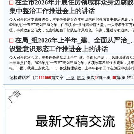
□
在全市2026年开展住房领域群众身边腐
集中整治工作推进会上的讲话
今天召开这次专题推进会，主要任务是盘点年初以来住房领域集中整治进展，剖
026年是“十五五”规划开局之年，住房领域一头连着经济大盘，一头牵着千家
暖，事关政府公信力，也直接检验干部队伍作风成色。前期，通过专项巡察、信访
□
在局_组2026年上半年_建、全面从严治_
设暨意识形态工作推进会上的讲话
今天召开这次会议，主要任务是盘点上半年_建、全面从严治_、_风廉政建设
半年重点任务。2026年是“十五五”规划开局之年，各项改革发展任务繁重，抓
松。下面，我讲三点意见。一、客观梳理成效，上半年各项工作在加压中稳步推进
纪检讲话栏目共
111660
篇文章
下页
尾页
页次
1
/
前56页
30
篇/页 转