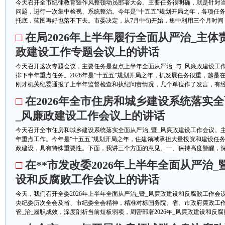
今天召开全市纪律教育暨作风整顿动员部署大会。主要任务很明确，就是针对
问题，进行一次集中检视、系统整治。今年是“十五五”规划开局之年，各项任
托底，蓝图再好也落不下去。市委决定，从7月中旬开始，集中利用三个月时间，
□
在局2026年上半年履行全面从严治_主体
政建设工作专题会议上的讲话
今天召开这次专题会议，主要任务是盘点上半年全面从严治_与_风廉政建设工
排下半年重点任务。2026年是“十五五”规划开局之年，抓发展任务很重，越是
刚才机关纪委通报了上半年监督检查和执纪问责情况，几个单位作了发言，有经验
□
在2026年全市住房和城乡建设系统落实全
_风廉政建设工作会议上的讲话
今天召开全市住房和城乡建设系统落实全面从严治_暨_风廉政建设工作会议。主
年重点工作。今年是“十五五”规划开局之年，住建领域承担大量投资和建设任务
政建设，具有特殊重要性。下面，我讲三个方面的意见。一、保持高度警醒，深刻
□
在**市发改委2026年上半年全面从严治_
设和反腐败工作会议上的讲话
今天，我们召开全委2026年上半年全面从严治_暨_风廉政建设和反腐败工作
央纪委历次全会及省、市纪委全会精神，精准对标国务院、省、市政府廉政工作会
管_治_履职成效，深度剖析当前短板弱项，周密部署2026年_风廉政建设和反腐败