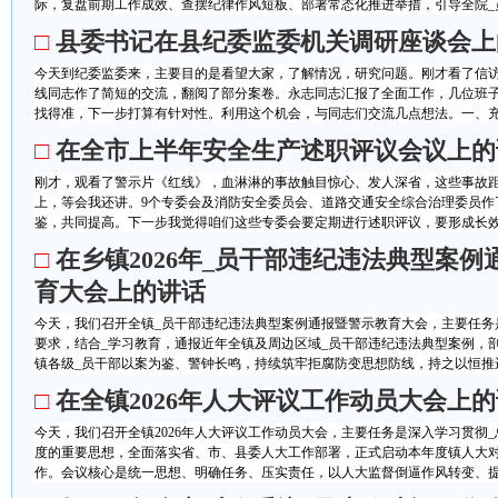
际，复盘前期工作成效、查摆纪律作风短板、部署常态化推进举措，引导全院_员
□
县委书记在县纪委监委机关调研座谈会上
今天到纪委监委来，主要目的是看望大家，了解情况，研究问题。刚才看了信
线同志作了简短的交流，翻阅了部分案卷。永志同志汇报了全面工作，几位班
找得准，下一步打算有针对性。利用这个机会，与同志们交流几点想法。一、充分
□
在全市上半年安全生产述职评议会议上的
刚才，观看了警示片《红线》，血淋淋的事故触目惊心、发人深省，这些事故
上，等会我还讲。9个专委会及消防安全委员会、道路交通安全综合治理委员作
鉴，共同提高。下一步我觉得咱们这些专委会要定期进行述职评议，要形成长效机
□
在乡镇2026年_员干部违纪违法典型案例
育大会上的讲话
今天，我们召开全镇_员干部违纪违法典型案例通报暨警示教育大会，主要任务
要求，结合_学习教育，通报近年全镇及周边区域_员干部违纪违法典型案例，
镇各级_员干部以案为鉴、警钟长鸣，持续筑牢拒腐防变思想防线，持之以恒推进作
□
在全镇2026年人大评议工作动员大会上
今天，我们召开全镇2026年人大评议工作动员大会，主要任务是深入学习贯彻
度的重要思想，全面落实省、市、县委人大工作部署，正式启动本年度镇人大
作。会议核心是统一思想、明确任务、压实责任，以人大监督倒逼作风转变、提升