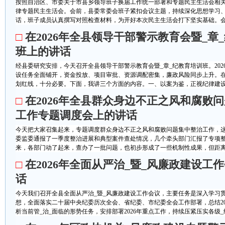
按照自治区、市委关于市县乡领导班子换届工作统一部署和专题民主生活会相
律专题民主生活会。会前，县委常委会班子紧扣会议主题，持续深化思想学习
话，班子成员认真撰写对照检查材料，为开好本次民主生活会打下坚实基础。会上
□
在2026年全县领导干部警示教育会暨_章
班上的讲话
经县委研究安排，今天召开全县领导干部警示教育会暨_章_纪教育培训班。202
设任务全面铺开，资金投放、项目审批、资源调配密集，廉政风险同步上升。
划红线，十分必要。下面，我讲三个方面的内容。一、以案为鉴，正视纪律建设存
□
在2026年全县群众身边不正之风和腐败
工作专题调度会上的讲话
今天把大家召集起来，专题调度群众身边不正之风和腐败问题集中整治工作，
委监委通报了一季度整治进展和典型案件查处情况，几个牵头部门汇报了专项
来，各部门动了起来，查办了一批问题，也初步形成了一些机制性成果，但距离预
□
在2026年全面从严治_暨_风廉政建设工
话
今天我们召开全县全面从严治_暨_风廉政建设工作会议，主要任务是深入学习贯
想，全面落实二十届中央纪委历次全会、省纪委、市纪委全会工作部署，总结20
析当前管_治_面临的形势任务，安排部署2026年重点工作，持续压紧压实各级_组