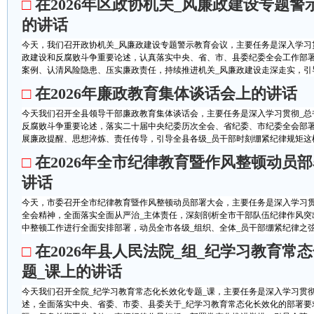
□
在2026年区政协机关_风廉政建设专题警
的讲话
今天，我们召开政协机关_风廉政建设专题警示教育会议，主要任务是深入学习贯
政建设和反腐败斗争重要论述，认真落实中央、省、市、县委纪委全会工作部
案例、认清风险隐患、压实廉政责任，持续推进机关_风廉政建设走深走实，引导全
□
在2026年廉政教育集体谈话会上的讲话
今天我们召开全县领导干部廉政教育集体谈话会，主要任务是深入学习贯彻_总
反腐败斗争重要论述，落实二十届中央纪委历次全会、省纪委、市纪委全会部署
展廉政提醒、思想淬炼、责任传导，引导全县各级_员干部时刻绷紧纪律规矩这根
□
在2026年全市纪律教育暨作风整顿动员
讲话
今天，市委召开全市纪律教育暨作风整顿动员部署大会，主要任务是深入学习
全会精神，全面落实全面从严治_主体责任，深刻剖析全市干部队伍纪律作风突出
中整顿工作进行全面安排部署，动员全市各级_组织、全体_员干部绷紧纪律之弦、
□
在2026年县人民法院_组_纪学习教育常
题_课上的讲话
今天我们召开全院_纪学习教育常态化长效化专题_课，主要任务是深入学习贯彻
述，全面落实中央、省委、市委、县委关于_纪学习教育常态化长效化的部署要