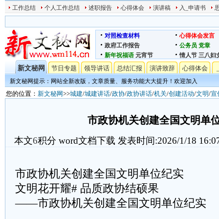
工作总结
个人工作总结
述职报告
心得体会
演讲稿
入_申请书
对照检查材料
心得体会发言
政府工作报告
公务员
党章
新年祝福语
元宵节
情人节
三八妇
新文秘网
节日专题
领导讲话
总结汇报
演讲致辞
心得体会
新文秘网提示：网站全新改版，文章质量、服务功能大大提升！欢迎加入
您的位置：
新文秘网
>>
城建
/
城建讲话
/
政协
/
政协讲话
/
机关
/
创建活动
/
文明
/
宣
市政协机关创建全国文明单
本文
6
积分
word文档下载
发表时间:2026/1/18 16:0
市政协机关创建全国文明单位纪实
文明花开耀# 品质政协结硕果
——市政协机关创建全国文明单位纪实