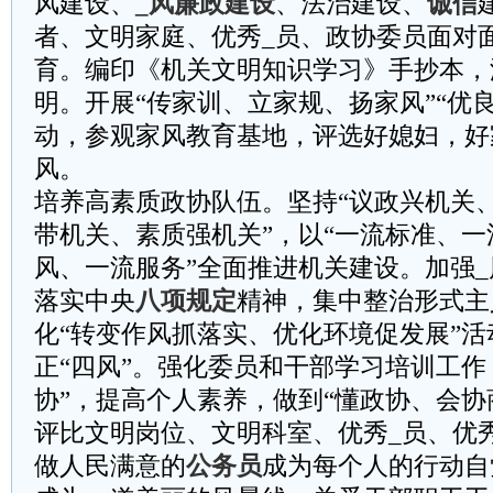
风建设、
_风廉政建设
、法治建设、
诚信
者、文明家庭、优秀_员、政协委员面对
育。编印《机关文明知识学习》手抄本，
明。开展“传家训、立家规、扬家风”“优
动，参观家风教育基地，评选好媳妇，好
风。
培养高素质政协队伍。坚持“议政兴机关
带机关、素质强机关”，以“一流标准、
风、一流服务”全面推进机关建设。加强
落实中央
八项规定
精神，集中整治形式主
化“转变作风抓落实、优化环境促发展”
正“四风”。强化委员和干部学习培训工作
协”，提高个人素养，做到“懂政协、会协
评比文明岗位、文明科室、优秀_员、优
做人民满意的
公务员
成为每个人的行动自