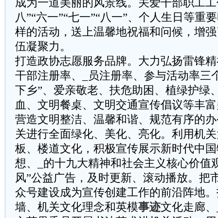
成为一道美丽的风景线。关爱干部职工工
八”“六一”“七一”“八一”、个人生日等
样的活动，送上温馨地祝福和问候，增强
伍凝聚力。
打造政协志愿服务品牌。大力弘扬雷锋精
干部注册率、_员注册率、参与活动率三个
下乡”、爱亲敬老、扶危助困、植绿护绿
血、文明餐桌、文明交通宣传倡议等丰富
营造文明整洁、温馨和谐、规范有序的办
关进行全面绿化、美化、亮化。利用机关
板、楼道文化，积极宣传展示新时代中国
想、_的十九大精神和社会主义核心价值
风”公益广告，及时更新、滚动播放。把
众号建设成为宣传创建工作的前沿阵地。
墙、机关文化理念和英模
事迹
文化走廊、