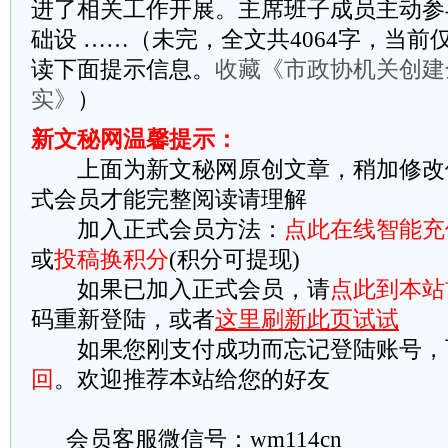
进了相关工作开展。主席班子成员主动参
础设 ……（未完，全文共4064字，当前仅
读下面提示信息。
收藏《市政协机关创建
实》
）
新文秘网温馨提示：
上面为新文秘网原创文章，稍加修改
式会员才能完整阅读请理解
加入正式会员方法：
点此在线智能充
或
投稿换积分
(积分可提现)
如果已加入正式会员，请
点此到本站
码重新登陆，或者
这里刷新此页试试
如果您刚支付成功而忘记登陆账号，
回
。欢迎推荐本站给您的好友
会员客服微信号：wm114cn