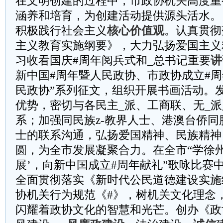
在文明创建的过程中，市政协机关高度重
涵养和培育，为创建活动提供源头活水。
积极践行社会主义
核心价值观
。认真贯彻
主义教育实施纲要》，大力弘扬爱国主义
习收看国庆#周年阅兵式和_总书记重要
讲
新中国#周年暨人民政协、市政协成立#周
民政协”系列征文，组织开展书画活动。
优势，密切与各民主_派、工商联、无_
系；加强同民族z-教界人士、港澳台侨
士的联系沟通，弘扬爱国精神、民族精神
圆，为全市发展凝聚合力。在全市“学徐
展’，向新中国成立#周年献礼”歌咏比赛
全面贯彻落实《新时代公民道德建设实施
协机关行为规范《#》，树机关文化理念
闪耀着政协文化的智慧和光芒。创办《政