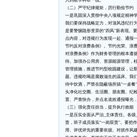
入到教学科研一线。
（二）严守纪律规矩，厉行勤俭节约
一是巩固深入贯彻中央八项规定精神
我们要保持战略定力，对顶风违纪行为
是要警惕隐形变异的“四风”新表现。
点内容，对违规行为发现一起、通报
节约反对浪费条例》。节约光荣、浪费
对浪费条例》作为财务管理的根本遵循
待。加强办公用房、资源能源管理，
管理措施，推进节约型校园建设，让
题。违规吃喝是腐败滋生的温床。我
待中饮酒，严禁在隐蔽场所搞“一桌餐
头净化社交圈、生活圈、朋友圈。纪
置、严查快办，并点名道姓通报曝光
（三）强化责任担当，提升执行效能
一是压实全面从严治_主体责任。各级
责，班子成员落实“一岗双责”。要把
用、评优评先的重要依据。对抓作风