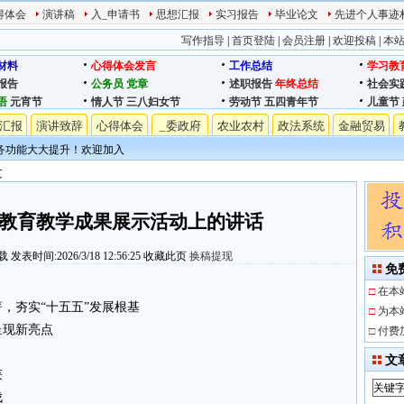
得体会
演讲稿
入_申请书
思想汇报
实习报告
毕业论文
先进个人事迹
写作指导
|
首页登陆
|
会员注册
|
欢迎投稿
|
本
材料
心得体会发言
工作总结
学习教
报告
公务员
党章
述职报告
年终总结
社会实
语
元宵节
情人节
三八妇女节
劳动节
五四青年节
儿童节
汇报
演讲致辞
心得体会
_委政府
农业农村
政法系统
金融贸易
务功能大大提升！欢迎加入
文
庆暨教育教学成果展示活动上的讲话
载
发表时间:2026/3/18 12:56:25
收藏此页
换稿提现
免
□
在本
，夯实“十五五”发展根基
□
为本
呈现新亮点
□
付费
文
获
伐