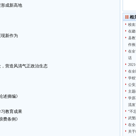
聚形成新高地
相
校友
在建
展现新作为
县教
作推
在全
话
20
设，营造风清气正政治生态
在全
学校
公安
主题
论述摘编》
学原
流发
学习教育成果
“不
武警
浪费条例》
在全
关于