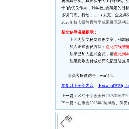
扬求真务实、真抓实干的工作作风。空
干”的优良作风，对学校_委确定的目
多调门高、行动 ……（未完，全文共5
2026年校庆暨教育教学成果展示活动
新文秘网温馨提示：
上面为新文秘网原创文章，稍加修
加入正式会员方法：
点此在线智
如果已加入正式会员，请
点此到
如果您刚支付成功而忘记登陆账号
会员客服微信号：wm114cn
复制以上全部内容
下载word文档(.
上一篇：
区红十字会会长2025年民
下一篇：
在市委2026年“防风险、保