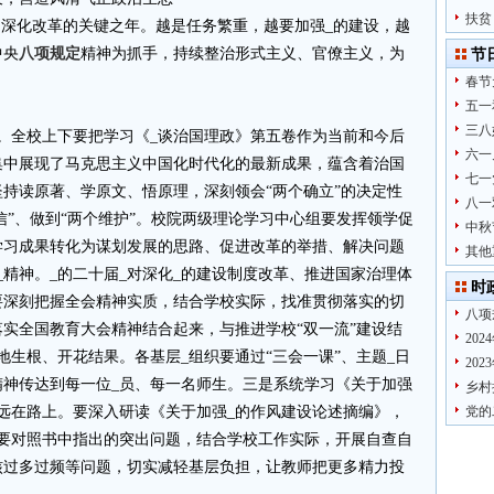
扶贫
我们深化改革的关键之年。越是任务繁重，越要加强_的建设，越
中央
八项规定
精神为抓手，持续整治形式主义、官僚主义，为
节
春节
五一
三八
。全校上下要把学习《_谈治国理政》第五卷作为当前和今后
六一
集中展现了马克思主义中国化时代化的最新成果，蕴含着治国
七一
持读原著、学原文、悟原理，深刻领会“两个确立”的决定性
八一
信”、做到“两个维护”。校院两级理论学习中心组要发挥领学促
中秋
学习成果转化为谋划发展的思路、促进改革的举措、解决问题
其他
_精神。_的二十届_对深化_的建设制度改革、推进国家治理体
时
要深刻把握全会精神实质，结合学校实际，找准贯彻落实的切
八项
实全国教育大会精神结合起来，与推进学校“双一流”建设结
20
地生根、开花结果。各基层_组织要通过“三会一课”、主题_日
20
精神传达到每一位_员、每一名师生。三是系统学习《关于加强
乡村
远在路上。要深入研读《关于加强_的作风建设论述摘编》，
党的
。要对照书中指出的突出问题，结合学校工作实际，开展自查自
核过多过频等问题，切实减轻基层负担，让教师把更多精力投