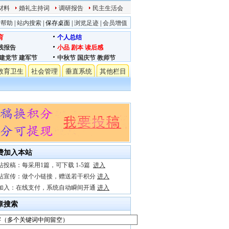
材料
婚礼主持词
调研报告
民主生活会
站帮助
|
站内搜索
|
保存桌面
|
浏览足迹
|
会员增值
育
个人总结
践报告
小品
剧本
读后感
建党节
建军节
中秋节
国庆节
教师节
教育卫生
社会管理
垂直系统
其他栏目
费加入本站
站投稿：每采用1篇，可下载 1-5篇
进入
站宣传：做个小链接，赠送若干积分
进入
加入：在线支付，系统自动瞬间开通
进入
章搜索