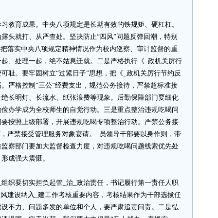
学习教育成果。中央八项规定是长期有效的铁规矩、硬杠杠。
露头就打、从严查处。坚决防止“四风”问题反弹回潮，特别
要把落实中央八项规定精神情况作为校内巡察、审计监督的重
一起、处理一起，绝不姑息迁就。二是严格执行《_政机关厉行
可耻。要牢固树立“过紧日子”思想，把《_政机关厉行节约反
。严格控制“三公”经费支出，规范公务接待，严禁超标准接
杜绝长明灯、长流水、纸张浪费等现象。后勤保障部门要细化
勤俭办学成为全校师生的自觉行动。三是重点整治违规吃喝问
们要按照上级部署，开展违规吃喝专项整治行动。严禁公务接
”，严禁接受管理服务对象宴请。_员领导干部要以身作则，带
检监察部门要加大监督检查力度，对违规吃喝问题线索优先处
，形成强大震慑。
_组织要切实担负起管_治_政治责任，书记履行第一责任人职
作风建设纳
入_
建工作考核重要内容，考核结果作为干部选拔任
建设不力、问题多发的单位和个人，要严肃追责问责。二是弘