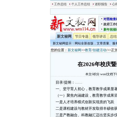
工作总结
个人工作总结
述职报告
心
对照检查
政府工作
新年祝福
新文秘网
节日专题
领导讲话
总结
新文秘网提示：网站全新改版，文章质量、服
您的位置：
新文秘网
>>
教育
/
创建活动
/>>正
在2026年校
本文
6
积分
word文档下
目录/提纲：……
一、坚守育人初心，教育教学成果显著
（一）聚焦内涵建设，教育教学成果
一是人才培养模式创新实现质的飞跃
二是课程建设与教材开发取得丰硕收
三是产教融合、科教融汇迈出坚实步