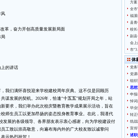
方案
全市
作风
福溪
县青
合改革，奋力开创高质量发展新局面
校长
副县
布局
会上
市“
体
党务
动上的讲话
党课
组织
思想
节，我们满怀喜悦迎来学校建校周年庆典。这不仅是回顾历
申报
谋发展的契机。2026年，恰逢“
十五五
”规划开局之年，站
悼词
的新要求，我们举办此次校庆暨教育教学成果展示活动，旨在
毕业
全校师生员工以更加昂扬的姿态投身教育事业。在此，我谨代
转正
学校发展的各级领导、各界朋友表示衷心感谢，向为学校建设付
统战
宣传
职员工致以崇高敬意，向遍布海内外的广大校友致以诚挚问
述职
人表示热烈祝贺！