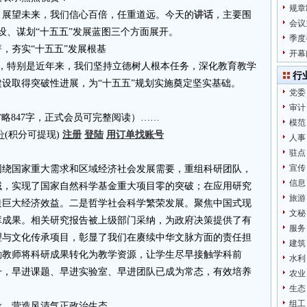
规章
；展望未来，我们信心百倍，任重道远。今天的
讲话
，主要围
会议
设、谋划“十五五”发展蓝图三个方面展开。
季度
，夯实“十五五”发展根基
开幕
年，特别是近年来，我们坚持立德树人根本任务，深化教育教学
行
设取得突破性进展，为“十五五”规划实施奠定坚实基础。
党委
审计
4.cn省略847字，正式会员可完整阅读）……
模范
分
(积分可提现)
注册
登陆
用订单找账号
人事
驻点
宣传
围绕国家重大需求和区域经济社会发展需要，重组科研团队，
信息
域，实现了国家自然科学基金重大项目零的突破；在应用研究
旅游
造巨大经济效益。二是哲学社会科学繁荣发展。聚焦中国式现
文秘
库成果。相关研究报告被上级部门采纳，为政府决策提供了有
服务
理与文化传承项目，彰显了我们在赓续中华文脉方面的责任担
建筑
励教师将科研成果转化为教学资源，让学生尽早接触学科前
水利
升，早进课题、早进实验室、早进团队已成为常态，有效培养
农业
生态
组工
设，营造风清气正政治生态