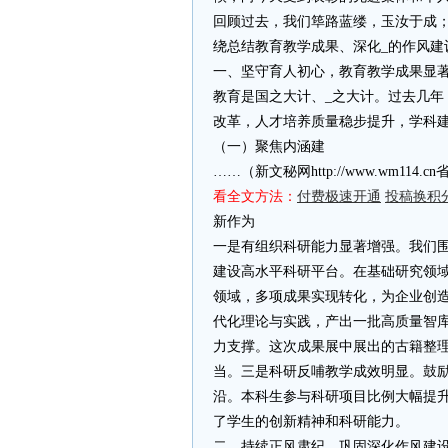
回顾过去，我们筚路蓝缕，玉汝于成
绕总结教育教学成果、深化_的作风建
一、坚守育人初心，教育教学成果显著
教育是国之大计、_之大计。过去几
改革，人才培养质量稳步提升，学科建
（一）聚焦内涵建
……（新文秘网http://www.wm11
看全文方法：
付费极速开通
投稿换积
新作为
一是有组织科研能力显著增强。我们
建设高水平科研平台。在基础研究领
领域，多项成果实现转化，为企业创
代化理论与实践，产出一批高质量智
力支撑。这次成果展中展出的古籍整
当。三是科研反哺教学成效明显。鼓
沿。本科生参与科研项目比例大幅提
了学生的创新精神和科研能力。
二、持续正风肃纪，巩固深化作风建