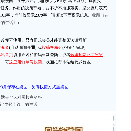
谈误国，实干兴邦。我们要大力倡导“马上就办、真抓实
标任务、作出的决策部署，要不折不扣抓落实。坚决反对表态
161字，当前仅显示2379字，请阅读下面提示信息。
收藏《在
上的讲话》
）
改便可使用。只有正式会员才能完整阅读请理解
能充值
(自动瞬间开通) 或
投稿换积分
(积分可提现)
本站首页
填用户名和密码重新登陆，或者
这里刷新此页试试
，可
这里用订单号找回
。欢迎推荐本站给您的好友
doc)并保存在桌面
另存快捷方式至桌面
主生活会个人对照检查材料
安全”专题会议上的讲话