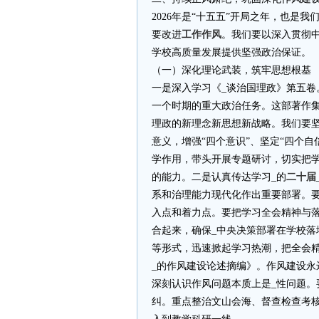
2026年是“十五五”开局之年，也是
要改进
工作作风
。我们要以深入贯彻
学校高质量发展提供坚强政治保证。
（一）深化理论武装，筑牢思想根基
一是深入学习《_谈治国理政》第五卷
一个时期的重大政治任务。这部著作
理政的新理念新思想新战略。我们要坚
意义，增强“四个意识”、坚定“四个自
学作用，带头开展专题研讨，切实把
的能力。二是认真传达学习_的
二十届
系和治理能力现代化作出重要部署。
入点和着力点。要把学习全会精神与落
合起来，确保_中央决策部署在学校落
等形式，迅速掀起学习热潮，把全会
_的作风建设论述摘编》。作风建设永
深刻认识作风问题本质上是_性问题
纠。重点整治文山会海、督查检查考