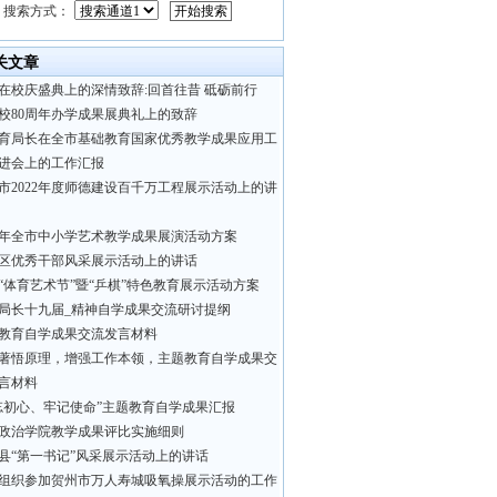
搜索方式：
关文章
在校庆盛典上的深情致辞:回首往昔 砥砺前行
校80周年办学成果展典礼上的致辞
育局长在全市基础教育国家优秀教学成果应用工
进会上的工作汇报
市2022年度师德建设百千万工程展示活动上的讲
21年全市中小学艺术教学成果展演活动方案
区优秀干部风采展示活动上的讲话
“体育艺术节”暨“乒棋”特色教育展示活动方案
局长十九届_精神自学成果交流研讨提纲
教育自学成果交流发言材料
著悟原理，增强工作本领，主题教育自学成果交
言材料
忘初心、牢记使命”主题教育自学成果汇报
政治学院教学成果评比实施细则
县“第一书记”风采展示活动上的讲话
组织参加贺州市万人寿城吸氧操展示活动的工作