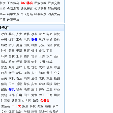
制度
工作体会
学习体会
民族宗教
经验交流
主持
会议发言
通讯报道
知识竞赛
解放思想
半年
科学发展
个人总结
社会实践
动员大会
闭幕
改革开放
业专栏
政府
县域
人大
政协
改革
财政
电力
法院
公司
煤矿
工会
电信
财务
教师
交通
质检
城建
防疫
奥运
国旗
档案
安全
保险
保密
计生
禁毒
干部
教育
银行
食品
矿业
环保
畜牧
烟草
物价
培训
工委
水产
会计
执法
粮食
经贸
能源
物业
文明
统战
督查
政治
法律
行政
管理
农村
机关
综治
药品
老干
部队
商场
人才
和谐
普法
公文
公关
求职
石油
消防
通信
农机
就业
铁路
信访
卫生
后勤
聚会
宾馆
金融
医院
学校
邮政
作风
税务
地震
统计
开学
工业
林业
营销
道德
广电
国土
党章
职工
工商
司法
计算机
共青团
幼儿园
妇联
公务员
生活会
二十大
换届
科技
商业
贿赂
农民
文化
体育
法制
学期
稽查
新农村
收费站