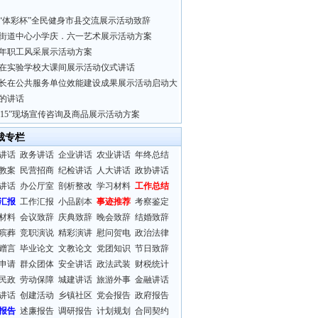
“体彩杯”全民健身市县交流展示活动致辞
街道中心小学庆．六一艺术展示活动方案
年职工风采展示活动方案
在实验学校大课间展示活动仪式讲话
长在公共服务单位效能建设成果展示活动启动大
的讲话
3.15”现场宣传咨询及商品展示活动方案
裁专栏
讲话
政务讲话
企业讲话
农业讲话
年终总结
教案
民营招商
纪检讲话
人大讲话
政协讲话
讲话
办公厅室
剖析整改
学习材料
工作总结
汇报
工作汇报
小品剧本
事迹推荐
考察鉴定
材料
会议致辞
庆典致辞
晚会致辞
结婚致辞
殡葬
竞职演说
精彩演讲
慰问贺电
政治法律
赠言
毕业论文
文教论文
党团知识
节日致辞
申请
群众团体
安全讲话
政法武装
财税统计
民政
劳动保障
城建讲话
旅游外事
金融讲话
讲话
创建活动
乡镇社区
党会报告
政府报告
报告
述廉报告
调研报告
计划规划
合同契约