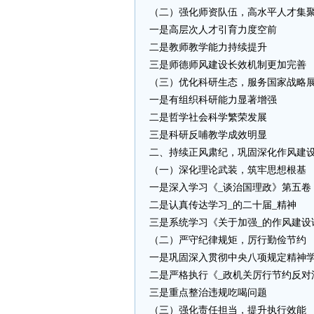
（二）强化师资队伍，高水平人才集
一是高层次人才引育力度空前
二是教师教学能力持续提升
三是师德师风建设长效机制更加完善
（三）优化科研生态，服务国家战略
一是有组织科研能力显著增强
二是哲学社会科学繁荣发展
三是科研反哺教学成效明显
二、持续正风肃纪，巩固深化作风建
（一）深化理论武装，筑牢思想根基
一是深入学习《_谈治国理政》第五卷
二是认真传达学习_的二十届_精神
三是系统学习《关于加强_的作风建设
（二）严守纪律规矩，厉行勤俭节约
一是巩固深入贯彻中央八项规定精神
二是严格执行《_政机关厉行节约反对
三是重点整治违规吃喝问题
（三）强化责任担当，提升执行效能