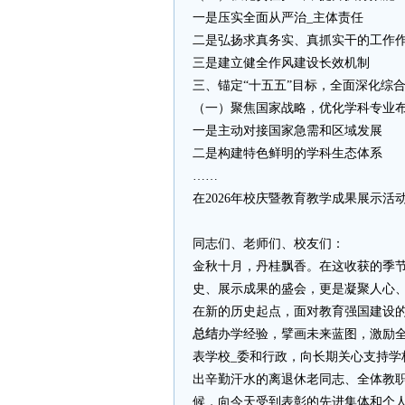
一是压实全面从严治_主体责任
二是弘扬求真务实、真抓实干的工作
三是建立健全作风建设长效机制
三、锚定“十五五”目标，全面深化综
（一）聚焦国家战略，优化学科专业
一是主动对接国家急需和区域发展
二是构建特色鲜明的学科生态体系
……
在2026年校庆暨教育教学成果展示活
同志们、老师们、校友们：
金秋十月，丹桂飘香。在这收获的季
史、展示成果的盛会，更是凝聚人心、共
在新的历史起点，面对教育强国建设
总结
办学经验，擘画未来蓝图，激励
表学校_委和行政，向长期关心支持
出辛勤汗水的离退休老同志、全体教
候，向今天受到表彰的先进集体和个