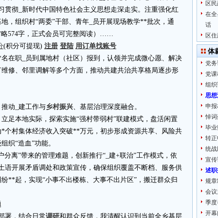
区民
动学习贯彻_新时代中国特色社会主义思想走深走实。注重强化红
在全
地，组织村“两委”干部、青年_员开展现场教学**批次，通
话
4.cn省略574字，正式会员可完整阅读）……
区住
分
(积分可提现)
注册
登陆
用订单找账号
体
*名在职_员到属地村（社区）报到，认领并完成微心愿、解决
党务
灯维修、邻里调解等多个方面，推动共建共治共享格局逐步形
党课
组织
思想
申报
，推动_建工作与
乡村振兴
、基层治理深度融合。
悼词
立足本地实际，探索实施“强村带弱村”联建模式，盘活闲置
毕业
动*个村集体经济收入突破**万元，初步形成资源共享、风险共
转正
组织“造血”功能。
统战
分离”带来的管理难题，创新推行“_建+联治”工作模式，依
宣传
音土语开展矛盾调处和政策宣传，确保组织覆盖不断档、服务供
述职
纠纷**起，实现“小事不出楼栋、大事不出片区”，搬迁群众归
规章
会议
季度
题
开幕
部署，结合日常
调研
和群众反馈，我清醒认识到当前全乡基层