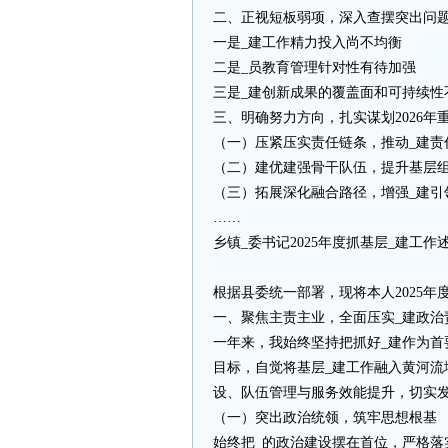
二、正视短板弱项，深入查摆突出问
一是_建工作精力投入尚不均衡
二是_员教育管理针对性有待加强
三是_建创新成果的覆盖面和可持续性
三、明确努力方向，扎实谋划2026年
（一）压紧压实责任链条，推动_建责
（二）建优建强骨干队伍，提升基层
（三）拓展深化融合路径，增强_建引
……
乡镇_委书记2025年度抓基层_建工作
根据县委统一部署，现将本人2025
一、聚焦主责主业，全面压实_建政治
一年来，我始终坚持把抓好_建作为首
目标，自觉将基层_建工作融入黄河
设、队伍管理与服务效能提升，切实发
（一）突出政治统领，筑牢思想根基
始终把_的政治建设摆在首位，严格落