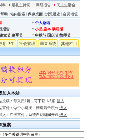
材料
婚礼主持词
调研报告
民主生活会
站帮助
|
站内搜索
|
保存桌面
|
浏览足迹
|
会员增值
育
个人总结
践报告
小品
剧本
读后感
建党节
建军节
中秋节
国庆节
教师节
教育卫生
社会管理
垂直系统
其他栏目
费加入本站
站投稿：每采用1篇，可下载 1-5篇
进入
站宣传：做个小链接，赠送若干积分
进入
加入：在线支付，系统自动瞬间开通
进入
章搜索