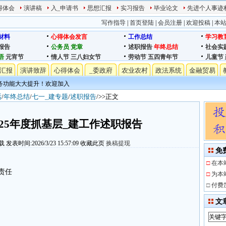
得体会
演讲稿
入_申请书
思想汇报
实习报告
毕业论文
先进个人事迹
写作指导
|
首页登陆
|
会员注册
|
欢迎投稿
|
本
材料
心得体会发言
工作总结
学习教
报告
公务员
党章
述职报告
年终总结
社会实
语
元宵节
情人节
三八妇女节
劳动节
五四青年节
儿童节
汇报
演讲致辞
心得体会
_委政府
农业农村
政法系统
金融贸易
务功能大大提升！欢迎加入
话
/
年终总结
/
七一_建专题
/
述职报告
/>>正文
025年度抓基层_建工作述职报告
载
发表时间:2026/3/23 15:57:09
收藏此页
换稿提现
免
□
在本
责任
□
为本
□
付费
文