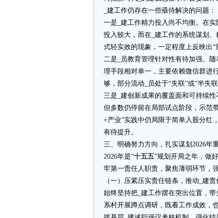
_建工作仍存在一些亟待解决的问题：
一是_建工作精力投入尚不均衡。在实
投入较大，而在_建工作的系统谋划
式轻实效的现象，一定程度上反映出“
二是_员教育管理针对性有待加强。随
理手段相对单一，主要依赖微信群进行
够，部分流动_员处于“失联”或“半失
三是_建创新成果的覆盖面和可持续
但多数仍停留在局部试点阶段，示范带
+产业”实践中仍局限于简单入股分红
有待提升。
三、明确努力方向，扎实谋划2026年
2026年是“
十五五
”规划开局之年，做
牢第一责任人职责，聚焦薄弱环节，
（一）压紧压实责任链条，推动_建责
始终坚持把_建工作摆在突出位置，带
系村开展蹲点调研，既看工作成效，
抓基层_建述职评议考核机制，强化