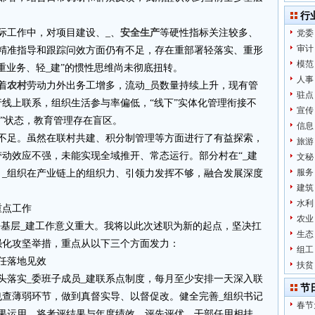
行
际工作中，对项目建设、_、
安全生产
等硬性指标关注较多、
党委
审计
、精准指导和跟踪问效方面仍有不足，存在重部署轻落实、重形
模范
重业务、轻_建”的惯性思维尚未彻底扭转。
人事
着
农村
劳动力外出务工增多，流动_员数量持续上升，现有管
驻点
线上联系，组织生活参与率偏低，“线下”实体化管理衔接不
宣传
联”状态，教育管理存在盲区。
信息
性不足。虽然在联村共建、积分制管理等方面进行了有益探索，
旅游
动效应不强，未能实现全域推开、常态运行。部分村在“_建
文秘
服务
，_组织在产业链上的组织力、引领力发挥不够，融合发展深度
建筑
水利
重点工作
农业
好基层_建工作意义重大。我将以此次述职为新的起点，坚决扛
生态
强化攻坚举措，重点从以下三个方面发力：
组工
任落地见效
扶贫
头落实_委班子成员_建联系点制度，每月至少安排一天深入联
节
也查薄弱环节，做到真督实导、以督促改。健全完善_组织书记
春节
结果运用，将考评结果与年度绩效、评先评优、干部任用相挂