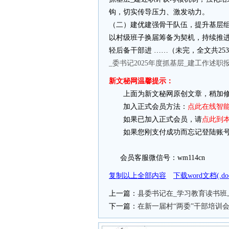
钩，切实传导压力、激发动力。
（二）建优建强骨干队伍，提升基层
以村级班子换届筹备为契机，持续推进
轻后备干部进 ……（未完，全文共25
_委书记2025年度抓基层_建工作述职
新文秘网温馨提示：
上面为新文秘网原创文章，稍加修
加入正式会员方法：
点此在线智
如果已加入正式会员，请
点此到
如果您刚支付成功而忘记登陆账号
会员客服微信号：wm114cn
复制以上全部内容
下载word文档(.
上一篇：
县委书记在_学习教育读书班
下一篇：
在新一届村“两委”干部培训