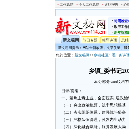
工作总结
个人工作总结
述职报告
心
对照检查
政府工作
新年祝福
新文秘网
节日专题
领导讲话
总结
新文秘网提示：网站全新改版，文章质量、服
您的位置：
新文秘网
>>
乡镇社区
/
_委
/
_务讲
乡镇_委书记2
本文
4
积分
word文档下
目录/提纲：……
一、聚焦主责主业，全面压实_建政治
（一）突出政治统领，筑牢思想根基
（二）夯实组织体系，建强战斗堡垒
（三）严格队伍管理，激发内生动力
（四）深化融合赋能，服务发展大局