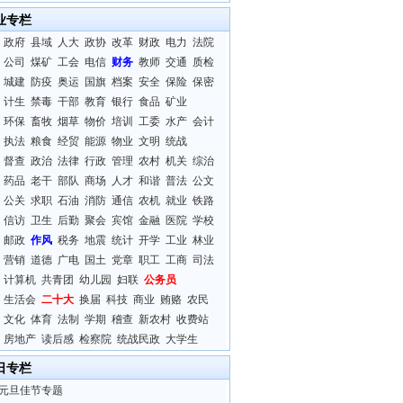
业专栏
政府
县域
人大
政协
改革
财政
电力
法院
公司
煤矿
工会
电信
财务
教师
交通
质检
城建
防疫
奥运
国旗
档案
安全
保险
保密
计生
禁毒
干部
教育
银行
食品
矿业
环保
畜牧
烟草
物价
培训
工委
水产
会计
执法
粮食
经贸
能源
物业
文明
统战
督查
政治
法律
行政
管理
农村
机关
综治
药品
老干
部队
商场
人才
和谐
普法
公文
公关
求职
石油
消防
通信
农机
就业
铁路
信访
卫生
后勤
聚会
宾馆
金融
医院
学校
邮政
作风
税务
地震
统计
开学
工业
林业
营销
道德
广电
国土
党章
职工
工商
司法
计算机
共青团
幼儿园
妇联
公务员
生活会
二十大
换届
科技
商业
贿赂
农民
文化
体育
法制
学期
稽查
新农村
收费站
房地产
读后感
检察院
统战民政
大学生
日专栏
元旦佳节专题