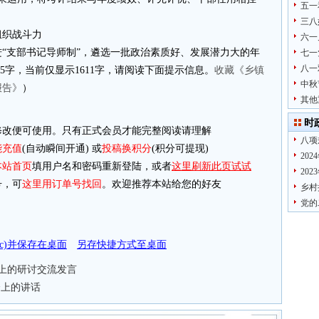
五一
三八
组织战斗力
六一
“支部书记导师制”，遴选一批政治素质好、发展潜力大的年
七一
八一
35字，当前仅显示1611字，请阅读下面提示信息。
收藏《乡镇
中秋
报告》
）
其他
时
改便可使用。只有正式会员才能完整阅读请理解
八项
能充值
(自动瞬间开通) 或
投稿换积分
(积分可提现)
20
本站首页
填用户名和密码重新登陆，或者
这里刷新此页试试
20
，可
这里用订单号找回
。欢迎推荐本站给您的好友
乡村
党的
doc)并保存在桌面
另存快捷方式至桌面
上的研讨交流发言
会上的讲话