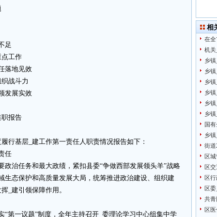
题
相
在全
不足
机关
重点工作
乡镇
任落地见效
乡镇
组织战斗力
乡镇
乡镇
领发展实效
乡镇
乡镇
述职报告
国有
乡镇
年度履行基层_建工作第一责任人职责情况报告如下：
街道
责任
区城
要政治任务和最大政绩，紧扣县委“争做西部发展领头羊”战略
区交
流域生态保护和高质量发展大局，统筹推进政治建设、组织建
区行
区委
挥_建引领保障作用。
共青
区医
实“第一议题”制度，全年主持召开_委理论学习中心组集中学