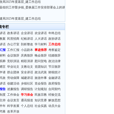
政局2025年度基层_建工作总结
县组织工作暨乡镇_委换届工作安排部署会上的讲
建局2025年度基层_建工作总结
裁专栏
讲话
政务讲话
企业讲话
农业讲话
年终总结
教案
民营招商
纪检讲话
人大讲话
政协讲话
讲话
办公厅室
剖析整改
学习材料
工作总结
汇报
工作汇报
小品剧本
事迹推荐
考察鉴定
材料
会议致辞
庆典致辞
晚会致辞
结婚致辞
殡葬
竞职演说
精彩演讲
慰问贺电
政治法律
赠言
毕业论文
文教论文
党团知识
节日致辞
申请
群众团体
安全讲话
政法武装
财税统计
民政
劳动保障
城建讲话
旅游外事
金融讲话
讲话
创建活动
乡镇社区
党会报告
政府报告
报告
述廉报告
调研报告
计划规划
合同契约
制度
工作体会
学习体会
民族宗教
经验交流
主持
会议发言
通讯报道
知识竞赛
解放思想
半年
科学发展
个人总结
社会实践
动员大会
闭幕
改革开放