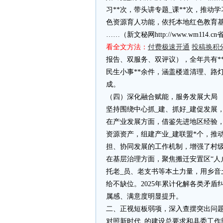
习**次，带头讲专题_课**次，推
色资源育人功能，依托本地红色教育基
……（新文秘网http://www.wm11
看全文方法：
付费极速开通
投稿换积
报告、双服务、双评议），全年共有*
民生小事**余件，涵盖楼道清理、路
成。
（四）深化融合赋能，服务发展大局
坚持围绕中心抓_建、抓好_建促发展
在产业发展方面，借鉴先进地区经验，
资源资产，组建产业_建联盟*个，推
担、协同发展的工作机制，增强了村级
在基层治理方面，聚焦搬迁安置区“人户
托老_员、老支书等本土力量，用乡
给不缺位。2025年累计化解各类矛盾
属感、满意度明显提升。
二、正视短板弱项，深入查摆突出问
对照新时代_的建设总要求和县委工作