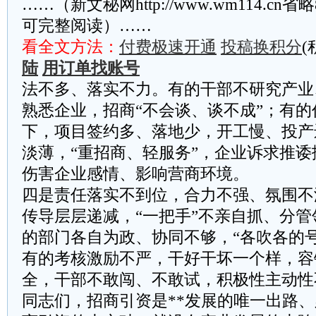
……（新文秘网http://www.wm114.cn
可完整阅读）……
看全文方法：
付费极速开通
投稿换积分
(
陆
用订单找账号
法不多、落实不力。有的干部不研究产业
熟悉企业，招商“不会谈、谈不成”；有
下，项目签约多、落地少，开工慢、投产
淡薄，“重招商、轻服务”，企业诉求推
伤害企业感情、影响营商环境。
四是责任落实不到位，合力不强、氛围不
传导层层递减，“一把手”不亲自抓、分
的部门各自为政、协同不够，“各吹各的
有的考核激励不严，干好干坏一个样，容
全，干部不敢闯、不敢试，积极性主动性
同志们，招商引资是**发展的唯一出路