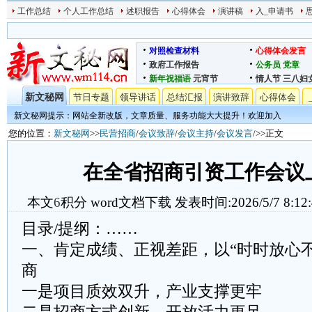
工作总结
个人工作总结
述职报告
心得体会
演讲稿
入_申请书
对照检查材料
心得体会发言
政府工作报告
公务员
党章
新年祝福语
元宵节
情人节
三八妇
新文秘网
节日专题
领导讲话
总结汇报
演讲致辞
心得体会
新文秘网提示：网站全新改版，文章质量、服务功能大大提升！欢迎加入
您的位置：
新文秘网
>>
民营招商
/
会议致辞
/
会议主持
/
会议发言
/>>正文
在全省招商引资工作会议
本文
6
积分
word文档下载
发表时间:2026/5/7 8:12
目录/提纲：……
一、肯定成绩、正视差距，以“时时放心
商
一是项目质效双升，产业支撑更牢