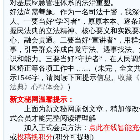
对基层应急管理体系的法治重塑。
好法尚需善施。作为一名司法干警，我深
大。一要当好“学习者”，原原本本、逐
握民法典的立法精神、核心要义和实践要
心、融会贯通。二要当好“宣讲者”，用
事，引导群众养成自觉守法、遇事找法、
识和能力。三要当好“守护者”，在人民
区矫正等各项工作中 ……（未完，全文共
示1546字，请阅读下面提示信息。
收藏《
法典》心得体会》
）
新文秘网温馨提示：
上面为新文秘网原创文章，稍加修改
式会员才能完整阅读请理解
加入正式会员方法：
点此在线智能充
或
投稿换积分
(积分可提现)