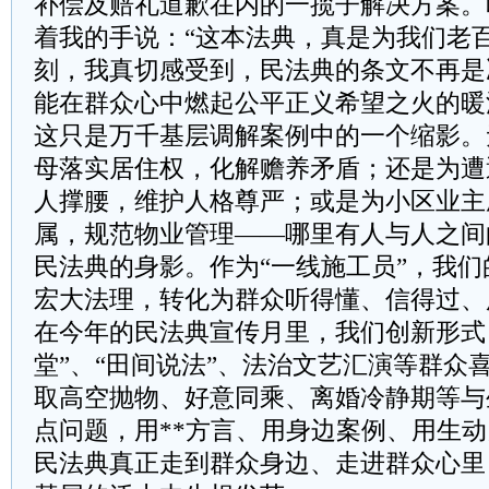
补偿及赔礼道歉在内的一揽子解决方案。
着我的手说：“这本法典，真是为我们老
刻，我真切感受到，民法典的条文不再是
能在群众心中燃起公平正义希望之火的暖
这只是万千基层调解案例中的一个缩影。
母落实居住权，化解赡养矛盾；还是为遭
人撑腰，维护人格尊严；或是为小区业主
属，规范物业管理——哪里有人与人之间
民法典的身影。作为“一线施工员”，我
宏大法理，转化为群众听得懂、信得过、
在今年的民法典宣传月里，我们创新形式
堂”、“田间说法”、法治文艺汇演等群众
取高空抛物、好意同乘、离婚冷静期等与
点问题，用**方言、用身边案例、用生
民法典真正走到群众身边、走进群众心里