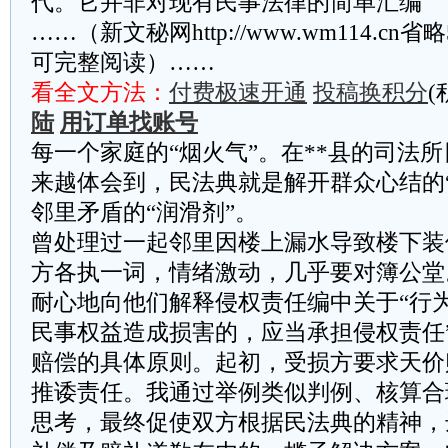
代。它并非对现有民事法律的简单汇编
……（新文秘网http://www.wm114.cn
可完整阅读）……
看全文方法：
付费极速开通
投稿换积分
(
陆
用订单找账号
每一个家庭的“烟火气”。在**县的司法
来越体会到，民法典就是解开群众心结的
邻里矛盾的“润滑剂”。
曾处理过一起邻里因楼上漏水导致楼下装
方各执一词，情绪激动，几乎要对簿公堂
耐心地向他们解释侵权责任编中关于“行
民事权益造成损害的，应当承担侵权责任
赔偿的具体原则。起初，受损方要求天价
推诿责任。我通过举例类似判例、核算合
思考，最终促使双方根据民法典的精神，