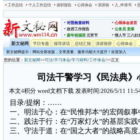
工作总结
个人工作总结
述职报告
心得体会
演讲稿
入_申请书
对照检查材料
心得体会发言
政府工作报告
公务员
党章
新年祝福语
元宵节
情人节
三八妇
新文秘网
节日专题
领导讲话
总结汇报
演讲致辞
心得体会
新文秘网提示：网站全新改版，文章质量、服务功能大大提升！欢迎加入
您的位置：
新文秘网
>>
司法
/
学习体会
/
学习材料
/
工作体会
/>>正文
司法干警学习《民法典》
本文
4
积分
word文档下载
发表时间:2026/5/11 11:5
目录/提纲：……
一、明法于心：在“民惟邦本”的宏阔叙事
二、践法于行：在“万家灯火”的基层实践
三、守法于道：在“国之大者”的战略高度