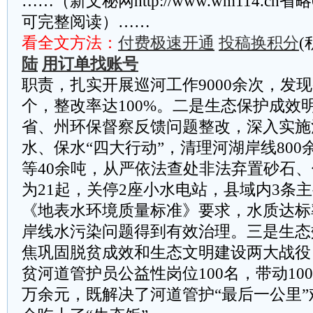
……（新文秘网http://www.wm114.cn
可完整阅读）……
看全文方法：
付费极速开通
投稿换积分
(
陆
用订单找账号
职责，扎实开展巡河工作9000余次，发现
个，整改率达100%。二是生态保护成效
省、州环保督察反馈问题整改，深入实施
水、保水“四大行动”，清理河湖岸线80
等40余吨，从严依法查处非法弃置砂石
为21起，关停2座小水电站，县域内3条
《地表水环境质量标准》要求，水质达标率
岸线水污染问题得到有效治理。三是生态
焦巩固脱贫成效和生态文明建设两大战役
贫河道管护员公益性岗位100名，带动10
万余元，既解决了河道管护“最后一公里