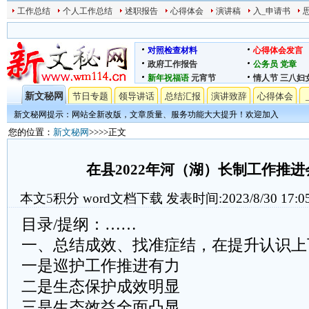
工作总结
个人工作总结
述职报告
心得体会
演讲稿
入_申请书
对照检查材料
心得体会发言
政府工作报告
公务员
党章
新年祝福语
元宵节
情人节
三八妇
新文秘网
节日专题
领导讲话
总结汇报
演讲致辞
心得体会
新文秘网提示：网站全新改版，文章质量、服务功能大大提升！欢迎加入
您的位置：
新文秘网
>>>>正文
在县2022年河（湖）长制工作推
本文
5
积分
word文档下载
发表时间:2023/8/30 17:0
目录/提纲：……
一、总结成效、找准症结，在提升认识上
一是巡护工作推进有力
二是生态保护成效明显
三是生态效益全面凸显