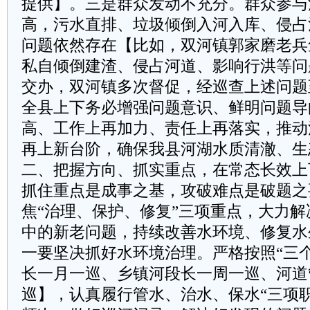
提供】。三是群众发动不充分。群众参与
高，污水直排、垃圾倾倒入河入库、侵占
问题依然存在【比如，双河镇郭家磨老兵
私自倾倒建渣、侵占河道、影响行洪等问
交办，双河镇多次督促，经巡查上述问题
全县上下务必增强问题意识、鲜明问题导
高、工作上再加力、责任上再落实，推动
再上新台阶，确保我县河湖水质清澈、生
二、把握方向、抓实重点，在常态长效上
抓住重点是成事之基，攻破难点是破题之
焦“治理、保护、修复”三项重点，大力
中的新老问题，持续改善水环境、修复水
一要坚决抓好水环境治理。严格按照“三
长一月一巡、乡镇河段长一周一巡、河道
巡】，认真履行管水、治水、保水“三项