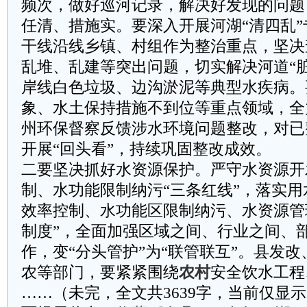
频次，做好巡河记录，解决好发现的问题
任清、措施实。要深入开展河湖“清四乱
干线沿线乡镇、村组作为整治重点，坚决
乱堆、乱建等突出问题，切实解决河道“
岸线白色垃圾、边沟淤泥等典型水疾病。
象、水土保持措施不到位等重点领域，全
州环保督察反馈涉水环境问题整改，对已
开展“回头看”，持续巩固整改成效。
二要坚决抓好水资源保护。严守水资源开
制、水功能限制纳污“三条红线”，落实
效率控制、水功能区限制纳污、水资源管
制度”，全面加强区域之间、行业之间、
作，变“分头管护”为“联管联互”。县发
农等部门，要紧紧围绕
农村
安全饮水工程
……（未完，全文共3639字，当前仅显示