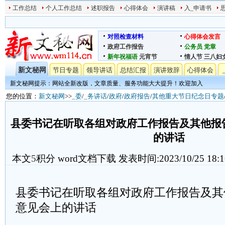
工作总结
个人工作总结
述职报告
心得体会
演讲稿
入_申请书
对照检查材料
心得体会发言
政府工作报告
公务员
党章
新年祝福语
元宵节
情人节
三八妇
新文秘网
节日专题
领导讲话
总结汇报
演讲致辞
心得体会
新文秘网提示：网站全新改版，文章质量、服务功能大大提升！欢迎加入
您的位置：
新文秘网
>>
_委
/
_务讲话
/
政府
/
政府报告
/
其他重大节日纪念日专题
县委书记在听取各组对政府工作报告及其他报
的讲话
本文
5
积分
word文档下载
发表时间:2023/10/25 18:1
县委书记在听取各组对政府工作报告及其
意见会上的讲话