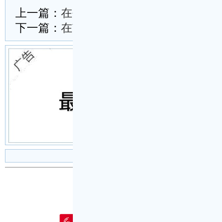
上一篇：
在创建全国文明城市工作推进会
下一篇：
在市委审计委员会第三次会议上
设为首页
|
加入收藏
|
首页登陆
|
会员注册
|
投稿
Copyright © 2001-2026
新文秘网
为会员
会员客
〖代写专用
QQ：524523809
代写专用微信号：