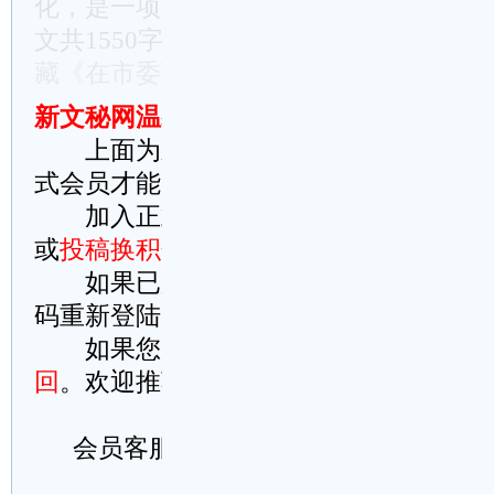
化，是一项前无古人的开创性事业，必须
文共1550字，当前仅显示985字，请阅
藏《在市委理论学习中心组集体学习时的
新文秘网温馨提示：
上面为新文秘网原创文章，稍加修改
式会员才能完整阅读请理解
加入正式会员方法：
点此在线智能充
或
投稿换积分
(积分可提现)
如果已加入正式会员，请
点此到本站
码重新登陆，或者
这里刷新此页试试
如果您刚支付成功而忘记登陆账号，
回
。欢迎推荐本站给您的好友
会员客服微信号：wm114cn
复制以上全部内容
下载word文档(.doc)并保存在桌面
另存快捷方式至桌面