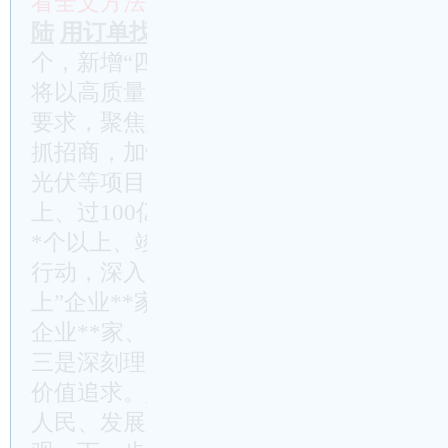
看全文方法：
付费极速开通
投稿换积分
(
陆
用订单找账号
个，新增“四上”企业**家、总数达到了*
将以高质量发展为主线，按照“重点项目
要求，聚焦主导产业、头部企业、专精特
抓招商，加快推动东风新能源、中创新航
光伏等项目签约落地，确保年内招引落地
上、过100亿元项目**个以上，省市县实
*个以上、竣工突破**个。坚决落实工业企业
行动，深入推进“一企一策”培育帮促，确
上”企业**家，总数达到**家以上，新增
企业**家、总数达到**家。
三是深刻理解人民对美好生活的向往是推
价值追求。_总书记强调，只有坚持发展
人民、发展成果由人民共享，才会有正确