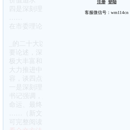
价值追求
注册
登陆
四是深刻理解团结奋斗是推进中国式现代
客服微信号：wm114cn
……
在市委理论学习中心组集体学习时的发言
_的二十大以来，_总书记就推进中国式
要论述，深刻阐述了中国式现代化的重大
极大丰富和发展了中国式现代化理论，为
大力推进中国式现代化提供了根本遵循。
容，谈四点认识和体会。
一是深刻理解_的领导是推进中国式现代
书记强调，_的领导直接关系中国式现代
命运、最终成败，深刻回答了中国式现代
……（新文秘网http://www.wm114.cn
可完整阅读）……