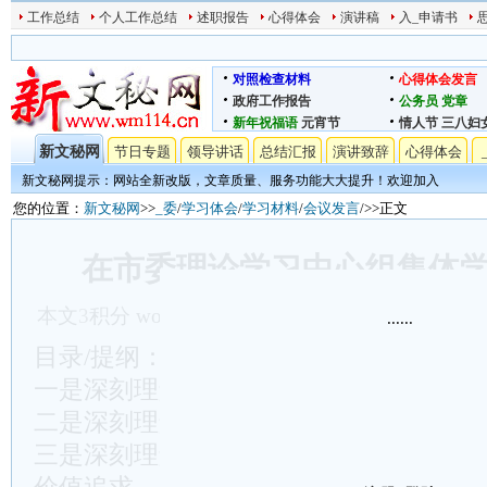
工作总结
个人工作总结
述职报告
心得体会
演讲稿
入_申请书
对照检查材料
心得体会发言
政府工作报告
公务员
党章
新年祝福语
元宵节
情人节
三八妇
新文秘网
节日专题
领导讲话
总结汇报
演讲致辞
心得体会
新文秘网提示：网站全新改版，文章质量、服务功能大大提升！欢迎加入
您的位置：
新文秘网
>>
_委
/
学习体会
/
学习材料
/
会议发言
/>>正文
在市委理论学习中心组集体
本文
3
积分
word文档下载
发表时间:2024/5/7 16:27
......
目录/提纲：……
一是深刻理解_的领导是推进中国式现代
二是深刻理解高质量发展是推进中国式现
三是深刻理解人民对美好生活的向往是推