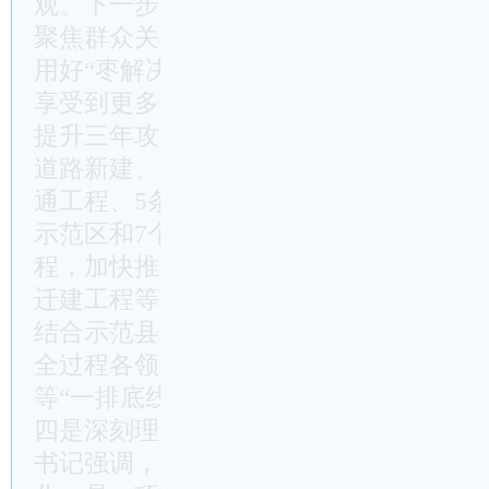
观。下一步，我们将进一步树牢以人民为
聚焦群众关心关注的就业、教育、医疗、
用好“枣解决·枣满意”平台，及时解决群
享受到更多更公平的高品质生活。特别是
提升三年攻坚行动，稳步推进5个重点片区
道路新建、14个老旧小区改造，加快“两
通工程、5条骨干河流“水连路通”工程建
示范区和7个衔接推进区创建任务，深入实
程，加快推进**工程技师学院、中心人
迁建工程等项目建设，打造产教融合新高
结合示范县。同时，把统筹发展和安全贯
全过程各领域，坚决守牢
安全生产
、生态
等“一排底线”，营造安全稳定的社会环境
四是深刻理解团结奋斗是推进中国式现代
书记强调，团结才能胜利，奋斗才会成功