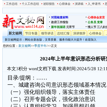
工作总结
个人工作总结
述职报告
心得体会
演讲稿
入_申请书
对照检查材料
心得体会发言
政府工作报告
公务员
党章
新年祝福语
元宵节
情人节
三八妇
新文秘网
节日专题
领导讲话
总结汇报
演讲致辞
心得体会
新文秘网提示：网站全新改版，文章质量、服务功能大大提升！欢迎加入
您的位置：
新文秘网
>>
季度半年
/>>正文
2024年上半年意识形态分析
本文
3
积分
word文档下载
发表时间:2024/5/28 12:1
目录/提纲：……
一、城建咨询公司意识形态领域基本情况
（一）强化组织领导，落实主体责任
（二）召开专题会议，强化政治意识
（三）认真组织学习，加强思想引领