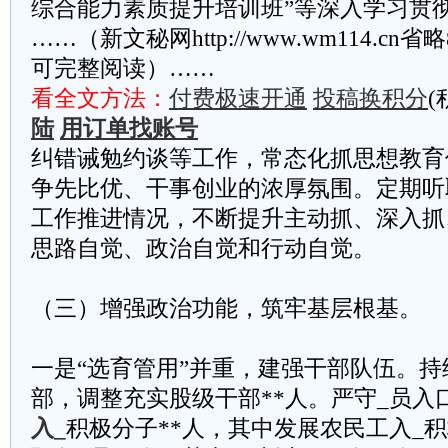
综合能力素质提升培训班”等深入学习贯彻
……（新文秘网http://www.wm114.cn
可完整阅读）……
看全文方法：
付费极速开通
投稿换积分
(
陆
用订单找账号
纠错诫勉约谈等工作，常态化抓思想教育
争先比优、干事创业的浓厚氛围。定期听
工作推进情况，不断提升主动抓、深入抓
思路自觉、政治自觉和行动自觉。
（三）增强政治功能，筑牢基层根基。
一是“选育管用”并重，建强干部队伍。
部，调整充实股级干部**人。严守_员入
入_
积极分子**人，其中发展农民工入_积