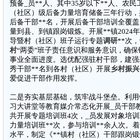
预备_员**人、其中35岁以下**人、农民
（社区）级后备力量培育储备三年行动，
后备干部**名，开展后备干部培训全覆盖
量到县、到镇跟岗锻炼。开展**镇2024
导暨村（社区）班子运行专题
调研
**次
村
“两委”班子责任意识和服务意识，确
事业全面进度。选优配强驻村干部，建强
秀干部**名到各村（社区）开展
乡村振兴
爱促进干部作用发挥。
二是夯实基层基础，筑牢战斗堡垒。利用
习大讲堂等教育媒介常态化开展_员干部
共开展专题培训班4次，_员发展对象培训
力量培训班**次，参与培训**余人次。
水平，制定《**镇村（社区）干部跟岗