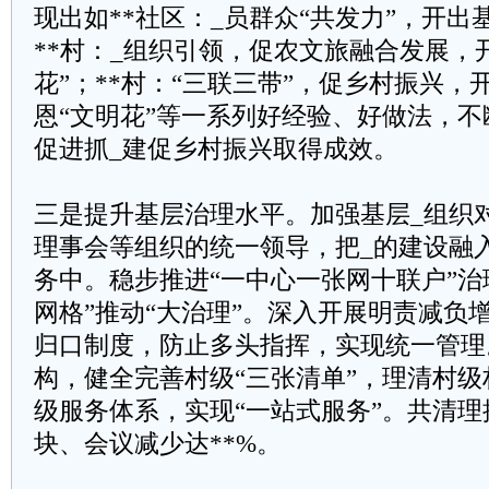
现出如**社区：_员群众“共发力”，开出
**村：_组织引领，促农文旅融合发展，
花”；**村：“三联三带”，促乡村振兴
恩“文明花”等一系列好经验、好做法，
促进抓_建促乡村振兴取得成效。
三是提升基层治理水平。加强基层_组织
理事会等组织的统一领导，把_的建设融
务中。稳步推进“一中心一张网十联户”治
网格”推动“大治理”。深入开展明责减负
归口制度，防止多头指挥，实现统一管理
构，健全完善村级“三张清单”，理清村
级服务体系，实现“一站式服务”。共清理
块、会议减少达**%。