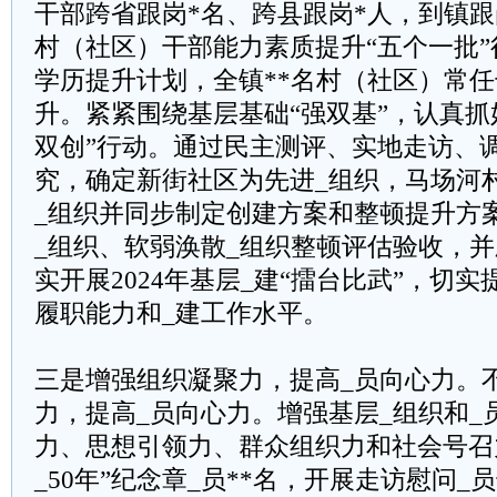
干部跨省跟岗*名、跨县跟岗*人，到镇跟
村（社区）干部能力素质提升“五个一批
学历提升计划，全镇**名村（社区）常
升。紧紧围绕基层基础“强双基”，认真抓
双创”行动。通过民主测评、实地走访、
究，确定新街社区为先进_组织，马场河
_组织并同步制定创建方案和整顿提升方
_组织、软弱涣散_组织整顿评估验收，
实开展2024年基层_建“擂台比武”，切
履职能力和_建工作水平。
三是增强组织凝聚力，提高_员向心力。
力，提高_员向心力。增强基层_组织和_
力、思想引领力、群众组织力和社会号召
_50年”纪念章_员**名，开展走访慰问_