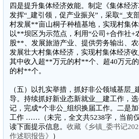
四是提升集体经济效能。制定《集体经济
发挥“_建引领，促产业振兴”，采取“_支
村发展**亩山桐子种植基地，实现村集
以**坝区为示范点，利用“公司+合作社+
股**、发展旅游产业、提供劳务输出、
发展壮大村集体经济，实现村集体经济收
其中收入超**万元的村**个、超40万元的
的村**个。
（五）以扎实举措，抓好非公领域基层_
导。持续抓好新业态新就业__建工作，选
记，完成*个非公_组织换届工作。二是加
工作 ……（未完，全文共5238字，当前仅
读下面提示信息。
收藏《乡镇_委书记20
作述职报告》
）