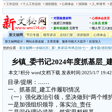
工作总结
个人工作总结
述职报告
心得体会
演讲稿
入_申请书
对照检查材料
心得体会发言
政府工作报告
公务员
党章
新年祝福语
元宵节
情人节
三八妇
新文秘网
节日专题
领导讲话
总结汇报
演讲致辞
心得体会
新文秘网提示：网站全新改版，文章质量、服务功能大大提升！欢迎加入
您的位置：
新文秘网
>>
乡镇社区
/
_委
/
_务讲话
/
年终总结
/
七一_建专题
/
述职报
乡镇_委书记2024年度抓基层
本文
7
积分
word文档下载
发表时间:2025/1/7 19:42
目录/提纲：……
一、抓基层_建工作履职情况
（一）强化政治引领，坚决做到“两个维护
一是加强组织领导，落实治_责任