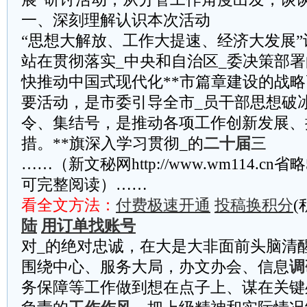
一、深刻理解认识本次活动
“思想大解放、工作大提速、经济大发展
站在贯彻落实_中央和自治区_委决策部
快推动中国式现代化**市篇章建设的战
要活动，是市委引导全市_员干部思想破
令、集结号，是推动各项工作创新发展、
措。**旗深入学习贯彻_的
二十届
三
……（新文秘网http://www.wm114.cn
可完整阅读）……
看全文方法：
付费极速开通
投稿换积分
(
陆
用订单找账号
对_的绝对忠诚，在大是大非面前头脑清
围绕中心、服务大局，办文办会、信息
调
务保障等工作做到想在点子上、谋在关键