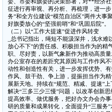
委、市委和旗委的决策部署，对**经济
征进行再审视、再分析、再梳理，进一步
务”和全方位建设“模范自治区”两件大事
好旗委放心的“坚强前哨”和“巩固后院”。
（二）以“工作大提速”促进作风转变
_总书记指出，绳短不能汲深井，浅水难
放心不下”的责任感、积极担当作为的精
职、尽好责，以新气象新作为推动高质量
办公室存在的差距究其原因与工作作风不
动性和创造性有关，进一步发挥优势、有
作风、鼓干劲、争上游，提振担当作为精
展新天地。持续在“规范、精减、提速”
解决“三多三少三慢”问题，以改革创新
提高效率、做优服务，把好办文办会办事
研的质量和成果转化，全面提升“三服务