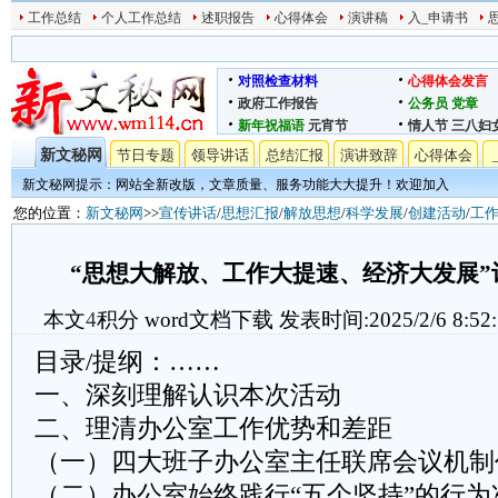
工作总结
个人工作总结
述职报告
心得体会
演讲稿
入_申请书
对照检查材料
心得体会发言
政府工作报告
公务员
党章
新年祝福语
元宵节
情人节
三八妇
新文秘网
节日专题
领导讲话
总结汇报
演讲致辞
心得体会
新文秘网提示：网站全新改版，文章质量、服务功能大大提升！欢迎加入
您的位置：
新文秘网
>>
宣传讲话
/
思想汇报
/
解放思想
/
科学发展
/
创建活动
/
工
“思想大解放、工作大提速、经济大发展”
本文
4
积分
word文档下载
发表时间:2025/2/6 8:52
目录/提纲：……
一、深刻理解认识本次活动
二、理清办公室工作优势和差距
（一）四大班子办公室主任联席会议机制
（二）办公室始终践行“五个坚持”的行为