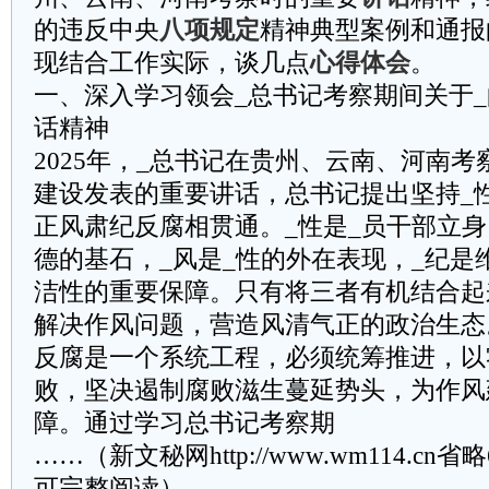
的违反中央
八项规定
精神典型案例和通报
现结合工作实际，谈几点
心得体会
。
一、深入学习领会_总书记考察期间关于
话精神
2025年，_总书记在贵州、云南、河南考
建设发表的重要讲话，总书记提出坚持_性
正风肃纪反腐相贯通。_性是_员干部立
德的基石，_风是_性的外在表现，_纪是
洁性的重要保障。只有将三者有机结合起
解决作风问题，营造风清气正的政治生态
反腐是一个系统工程，必须统筹推进，以
败，坚决遏制腐败滋生蔓延势头，为作风
障。通过学习总书记考察期
……（新文秘网http://www.wm114.cn
可完整阅读）……