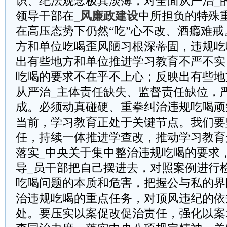
识、纪法观念极其淡薄，对全面从严治_
领导干部在
_风廉政建设
中所担负的特殊
在高压态势下仍然“吃”心不改、酒瘾难
方和单位吃喝歪风陋习根深蒂固，违规吃
出有些地方和单位推进学习教育不严不实
吃喝的要求不在乎不上心；反映出有些地
从严治_主体责任缺失、监督责任缺位，
成。必须动真碰硬、重拳纠治违规吃喝顽
当前，学习教育正处于关键节点。我们要
任，持续一体推进学查改，推动学习教育
落实_中央关于集中整治违规吃喝的要求
导_员干部把自己摆进去，对照案例进行
吃喝问题的本质和危害，把握公与私的界
治违规吃喝的重点任务，对顶风违纪的依
处。要压实以案促改促治责任，强化以案