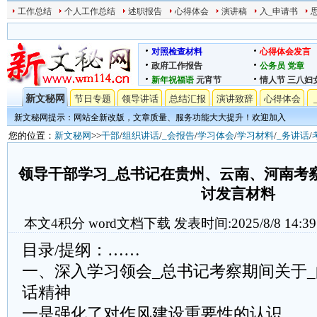
工作总结
个人工作总结
述职报告
心得体会
演讲稿
入_申请书
对照检查材料
心得体会发言
政府工作报告
公务员
党章
新年祝福语
元宵节
情人节
三八妇
新文秘网
节日专题
领导讲话
总结汇报
演讲致辞
心得体会
新文秘网提示：网站全新改版，文章质量、服务功能大大提升！欢迎加入
您的位置：
新文秘网
>>
干部
/
组织讲话
/
_会报告
/
学习体会
/
学习材料
/
_务讲话
/
领导干部学习_总书记在贵州、云南、河南考
讨发言材料
本文
4
积分
word文档下载
发表时间:2025/8/8 14:39
目录/提纲：……
一、深入学习领会_总书记考察期间关于
话精神
一是强化了对作风建设重要性的认识