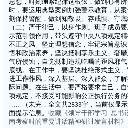
思想，时刻绷紧纪律这根弦，做到心有所
时，要运用典型案例加强警示教育，从案
刻保持警醒，做到知敬畏、存戒惧、守底
（二）严于律己，以身作则。班子成员要
示范引领作用，带头遵守中央八项规定精
不正之风。坚定理想信念，牢记宗旨意识
悟和政治素养，坚决抵制享乐主义、奢靡
气所侵蚀，自觉抵制违规吃喝的歪风邪气
底线。在工作中，要坚决杜绝形式主义、
进
工作作风
，深入基层、深入群众，了解
际问题。在生活中，要严格要求自己，自
项规定，不接受可能影响公正执行公务的
……（未完，全文共2833字，当前仅显示
面提示信息。
收藏《领导干部学习_总书
南考察时的重要讲话精神研讨发言材料》