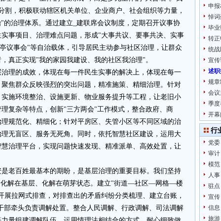
申报
块分割，积极联动辖区机关单位、企业商户、社会组织等力量，
悼词
治"的治理体系。通过建立_建联席会议制度，定期召开议事协
毕业
实事项目、治理难点问题，形成"大事共议、要事共决、实事
转正
"廊亭议事会"等自治载体，引导居民主动参与社区治理，让群众
统战
，真正实现"我的家园我建设、我的社区我治理"。
宣传
述职
层治理的成效，体现在每一件民生实事的解决上，体现在每一
规章
，聚焦群众反映强烈的突出问题，精准施策、精细治理。针对
会议
，实施环境整治、设施更新、物业服务提升等工程，让老旧小
季度
理复杂等特点，创新"三方两会"工作模式，整合政府、商
开幕
治理规范化、精细化；针对平房区、失管小区等不同区域的治
行
治理无盲区、服务无死角。同时，依托智慧社区建设，运用大
党委
智慧治理平台，实现问题快速发现、精准派单、高效处置，让
审计
模范
安是老百姓最基本的期盼，是基层治理的重要目标。我们坚持
人事
纷化解在基层、化解在萌芽状态。建立"街道—社区—网格—楼
驻点
开展拉网式排查，对排查出的矛盾纠纷分类梳理、建立台账，
宣传
员干部牵头负责调解处置。整合人民调解、行政调解、司法调解
信息
旅游
等力量组建调解队伍，运用情理法相结合的方式，耐心细致做