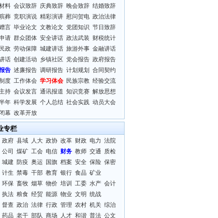
材料
会议致辞
庆典致辞
晚会致辞
结婚致辞
殡葬
竞职演说
精彩演讲
慰问贺电
政治法律
赠言
毕业论文
文教论文
党团知识
节日致辞
申请
群众团体
安全讲话
政法武装
财税统计
民政
劳动保障
城建讲话
旅游外事
金融讲话
讲话
创建活动
乡镇社区
党会报告
政府报告
报告
述廉报告
调研报告
计划规划
合同契约
制度
工作体会
学习体会
民族宗教
经验交流
主持
会议发言
通讯报道
知识竞赛
解放思想
半年
科学发展
个人总结
社会实践
动员大会
闭幕
改革开放
业专栏
政府
县域
人大
政协
改革
财政
电力
法院
公司
煤矿
工会
电信
财务
教师
交通
质检
城建
防疫
奥运
国旗
档案
安全
保险
保密
计生
禁毒
干部
教育
银行
食品
矿业
环保
畜牧
烟草
物价
培训
工委
水产
会计
执法
粮食
经贸
能源
物业
文明
统战
督查
政治
法律
行政
管理
农村
机关
综治
药品
老干
部队
商场
人才
和谐
普法
公文