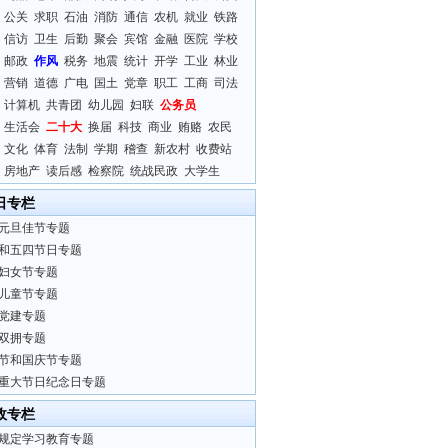
公关
求职
石油
消防
通信
农机
就业
铁路
信访
卫生
后勤
聚会
宾馆
金融
医院
学校
邮政
作风
税务
地震
统计
开学
工业
林业
营销
道德
广电
国土
党章
职工
工商
司法
计算机
共青团
幼儿园
妇联
公务员
生活会
二十大
换届
科技
商业
贿赂
农民
文化
体育
法制
学期
稽查
新农村
收费站
房地产
读后感
检察院
统战民政
大学生
日专栏
元旦佳节专题
和五四节日专题
妇女节专题
儿童节专题
党建专题
双拥专题
节和国庆节专题
重大节日纪念日专题
政专栏
规定学习教育专题