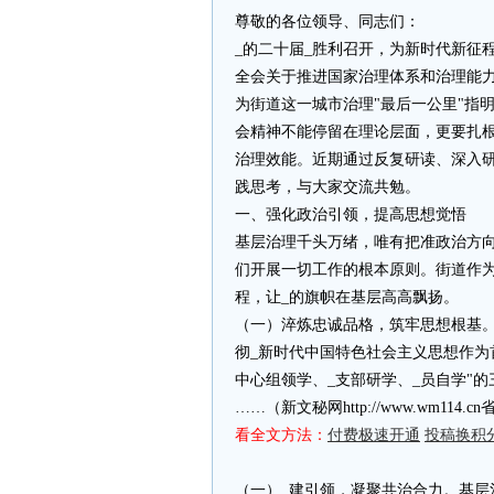
尊敬的各位领导、同志们：
_的二十届_胜利召开，为新时代新征
全会关于推进国家治理体系和治理能
为街道这一城市治理"最后一公里"指
会精神不能停留在理论层面，更要扎
治理效能。近期通过反复研读、深入
践思考，与大家交流共勉。
一、强化政治引领，提高思想觉悟
基层治理千头万绪，唯有把准政治方向
们开展一切工作的根本原则。街道作
程，让_的旗帜在基层高高飘扬。
（一）淬炼忠诚品格，筑牢思想根基
彻_新时代中国特色社会主义思想作为
中心组领学、_支部研学、_员自学"
……（新文秘网http://www.wm11
看全文方法：
付费极速开通
投稿换积
（一）_建引领，凝聚共治合力。基层