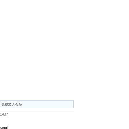
|
免费加入会员
4.cn
com〗