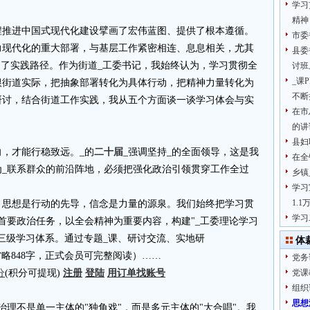
学习
精神
程推进中国式现代化建设擘画了宏伟蓝图、提供了根本遵循。
市委
力现代化的重大部署，与基层工作紧密相连、息息相关，尤其
县委
明了实践路径。作为街道_工委书记，我始终认为，学习贯彻全
讨班
_课
根街道实际，把抽象部署转化为具体行动，把精神力量转化为
不断
研讨，结合街道工作实践，我从五个方面谈一谈学习体会与实
在市
的讲
县妇
，才能行稳致远。_的
二十届
_强调坚持_的全面领导，这是我
在全
为_联系群众的前沿阵地，必须把强化政治引领贯穿工作全过
乡镇
学习
1.1
。思想是行动的先导，信念是力量的源泉。我们始终把学习贯
学习
首要政治任务，以全会精神为重要内容，构建"_工委理论学习
的三级学习体系。通过专题_课、研讨交流、实地研
体
4.cn省略848字，正式会员可完整阅读）……
党务
分
(积分可提现)
注册
登陆
用订单找账号
党课
组织
思想
治理不是单一主体的"独角戏"，而是多元主体的"大合唱"。我