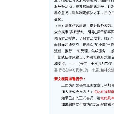
源，推动教育优质均衡发展，缓解"择
服务等活动，提升居民健康水平；针
群众意见，科学制定解决方案，用心
变化。
（三）深化作风建设，提升服务质效。
众办实事"实践活动，引导_员干部牢
倾听群众呼声、了解群众需求。推行"
面对面沟通交流，把群众的"小事"当作
流程，推行"一窗受理、集成服务"，
干部队伍作风建设，坚决杜绝形式主
和支持。 ……（未完，全文共5170
委书记在学习贯彻_的二十届_精神交
新文秘网温馨提示：
上面为新文秘网原创文章，稍加修
加入正式会员方法：
点此在线智
如果已加入正式会员，请
点此到
如果您刚支付成功而忘记登陆账号