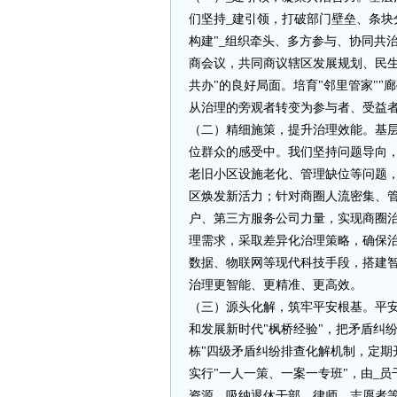
们坚持_建引领，打破部门壁垒、条
构建"_组织牵头、多方参与、协同共
商会议，共同商议辖区发展规划、民生
共办"的良好局面。培育"邻里管家"
从治理的旁观者转变为参与者、受益者
（二）精细施策，提升治理效能。基
位群众的感受中。我们坚持问题导向
老旧小区设施老化、管理缺位等问题
区焕发新活力；针对商圈人流密集、管
户、第三方服务公司力量，实现商圈
理需求，采取差异化治理策略，确保
数据、物联网等现代科技手段，搭建
治理更智能、更精准、更高效。
（三）源头化解，筑牢平安根基。平
和发展新时代"枫桥经验"，把矛盾纠
栋"四级矛盾纠纷排查化解机制，定期
实行"一人一策、一案一专班"，由_
资源，吸纳退休干部、律师、志愿者