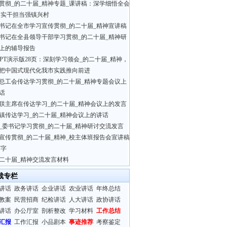
贯彻_的二十届_精神专题_课讲稿：深学细悟全会
 实干担当强镇兴村
书记在全市学习宣传贯彻_的二十届_精神宣讲稿
书记在全县领导干部学习贯彻_的二十届_精神研
上的辅导报告
PPT演示版28页：深刻学习领会_的二十届_精神，
把中国式现代化我市实践推向前进
总工会传达学习贯彻_的二十届_精神专题会议上
话
联主席在传达学习_的二十届_精神会议上的发言
镇传达学习_的二十届_精神会议上的讲话
_委书记学习贯彻_的二十届_精神研讨交流发言
宣传贯彻_的二十届_精神_校主体班报告会宣讲稿
万字
二十届_精神交流发言材料
裁专栏
讲话
政务讲话
企业讲话
农业讲话
年终总结
教案
民营招商
纪检讲话
人大讲话
政协讲话
讲话
办公厅室
剖析整改
学习材料
工作总结
汇报
工作汇报
小品剧本
事迹推荐
考察鉴定