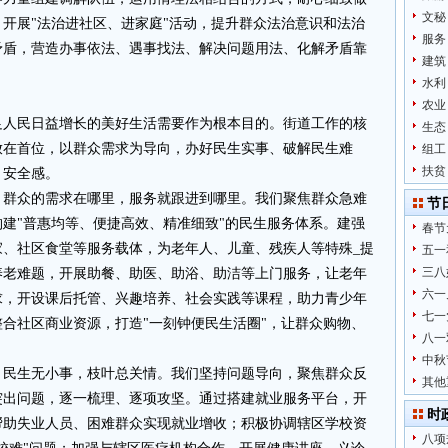
文秘
开展"法治进社区、进家庭"活动，提升群众法治意识和法治
服务
矛盾，营造办事依法、遇事找法、解决问题用法、化解矛盾靠
建筑
水利
农业
足人民日益增长的美好生活需要作为根本目的。街道工作的核
生态
放在首位，以群众需求为导向，办好民生实事、破解民生难
组工
扶贫
、安全感。
。群众的需求在哪里，服务就跟进到哪里。我们聚焦群众急难
节
建"普惠均等、便捷高效、精准细致"的民生服务体系。建强
春节
家、社区食堂等服务载体，为老年人、儿童、残疾人等特殊_提
五一
三八
养老难题，开展助餐、助医、助浴、助洁等上门服务，让老年
六一
求，开设课后托管、兴趣培养、社会实践等课程，助力青少年
七一
合社区商业资源，打造"一刻钟便民生活圈"，让群众购物、
八一
中秋
。民生无小事，枝叶总关情。我们坚持问题导向，聚焦群众反
其他
突出问题，逐一梳理、逐项攻坚。通过搭建就业服务平台，开
时
帮助失业人员、困难群众实现就业增收；积极协调辖区学校资
八项