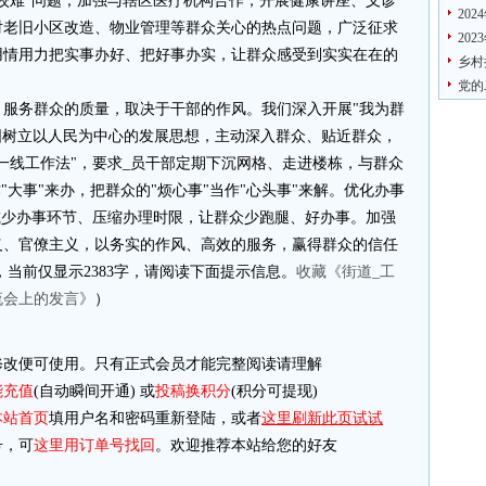
校难"问题；加强与辖区医疗机构合作，开展健康讲座、义诊
20
对老旧小区改造、物业管理等群众关心的热点问题，广泛征求
20
用情用力把实事办好、把好事办实，让群众感受到实实在在的
乡村
党的
服务群众的质量，取决于干部的作风。我们深入开展"我为群
固树立以人民为中心的发展思想，主动深入群众、贴近群众，
一线工作法"，要求_员干部定期下沉网格、走进楼栋，与群众
"大事"来办，把群众的"烦心事"当作"心头事"来解。优化办事
减少办事环节、压缩办理时限，让群众少跑腿、好办事。加强
义、官僚主义，以务实的作风、高效的服务，赢得群众的信任
字，当前仅显示2383字，请阅读下面提示信息。
收藏《街道_工
流会上的发言》
）
改便可使用。只有正式会员才能完整阅读请理解
能充值
(自动瞬间开通) 或
投稿换积分
(积分可提现)
本站首页
填用户名和密码重新登陆，或者
这里刷新此页试试
，可
这里用订单号找回
。欢迎推荐本站给您的好友