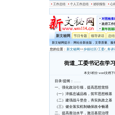
工作总结
个人工作总结
述职报告
心
对照检查
政府工作
新年祝福
新文秘网
节日专题
领导讲话
总结
新文秘网提示：网站全新改版，文章质量、服
您的位置：
新文秘网
>>
乡镇社区
/
工委
/
_务讲
街道_工委书记在学
本文
6
积分
word文档下
目录/提纲：……
一、强化政治引领，提高思想觉悟
（一）淬炼忠诚品格，筑牢思想根基
（二）建强战斗堡垒，夯实执政之基
（三）健全落实机制确保政令畅通
二、提高善治水平，激活基层治理