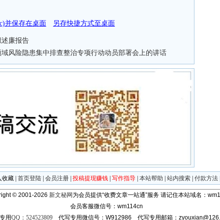
doc)并保存在桌面
另存快捷方式至桌面
职述廉报告
产领域风险隐患集中排查整治专项行动动员部署会上的讲话
入收藏
|
首页登陆
|
会员注册
|
投稿提现赚钱
|
写作指导
|
本站帮助
|
站内搜索
|
付款方法
ight © 2001-2026
新文秘网
为会员提供“收费文章一站通”服务
请记住本站域名：wm11
会员客服微信号：wm114cn
专用
QQ：524523809
代写专用微信号：W912986 代写专用邮箱：zyouxian@126.