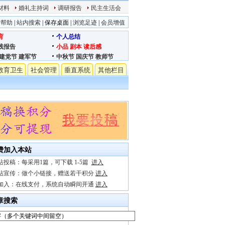
材料
婚礼主持词
调研报告
民主生活会
站帮助
|
站内搜索
|
保存桌面
|
浏览足迹
|
会员增值
育
个人总结
践报告
小品
剧本
读后感
建党节
建军节
中秋节
国庆节
教师节
教育卫生
社会管理
垂直系统
其他栏目
费加入本站
站投稿：每采用1篇，可下载 1-5篇
进入
站宣传：做个小链接，赠送若干积分
进入
加入：在线支付，系统自动瞬间开通
进入
章搜索