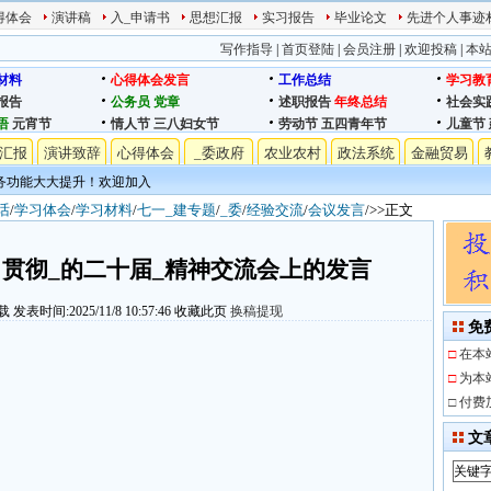
得体会
演讲稿
入_申请书
思想汇报
实习报告
毕业论文
先进个人事迹
写作指导
|
首页登陆
|
会员注册
|
欢迎投稿
|
本
材料
心得体会发言
工作总结
学习教
报告
公务员
党章
述职报告
年终总结
社会实
语
元宵节
情人节
三八妇女节
劳动节
五四青年节
儿童节
汇报
演讲致辞
心得体会
_委政府
农业农村
政法系统
金融贸易
务功能大大提升！欢迎加入
话
/
学习体会
/
学习材料
/
七一_建专题
/
_委
/
经验交流
/
会议发言
/>>正文
习贯彻_的二十届_精神交流会上的发言
载
发表时间:2025/11/8 10:57:46
收藏此页
换稿提现
免
□
在本
□
为本
□
付费
文