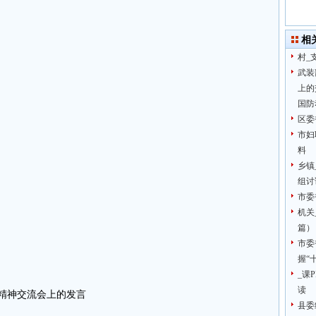
相
村_
武装
上的
国防
区委
市妇
料
乡镇
组讨
市委
机关
篇）
市委
握“
_课
读
_精神交流会上的发言
县委