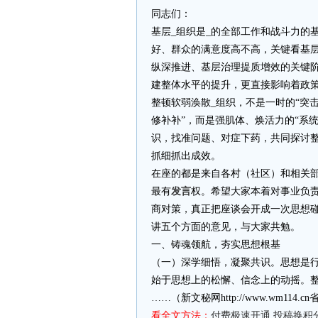
同志们：
基层_组织是_的全部工作和战斗力的
好、群众的满意度高不高，关键看基
纵深推进、基层治理提质增效的关键阶
建整体水平的提升，更直接影响着政
整顿软弱涣散_组织，不是一时的“突击
修补补”，而是强肌体、焕活力的“系
识，找准问题、对症下药，共同探讨
抓细抓出成效。
在座的都是来自各村（社区）和相关
最有
发言
权。希望大家本着对事业负
商对策，真正把座谈会开成一次思想
讲五个方面的意见，与大家共勉。
一、铸魂领航，夯实思想根基
（一）深学细悟，凝聚共识。思想是
始于思想上的松懈、信念上的动摇。
……（新文秘网http://www.wm11
看全文方法：
付费极速开通
投稿换积