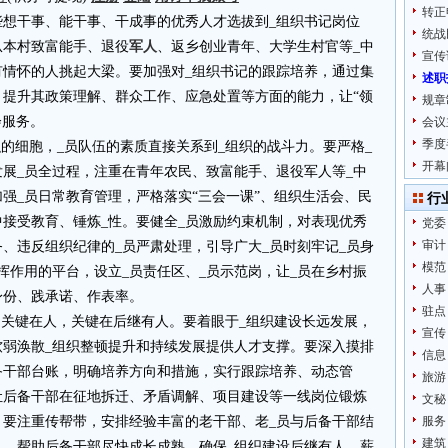
转正
些想干事、能干事、干成事的优秀人才选拔到_组织书记岗位
统战
从本村致富能手、退役
军人
、返乡创业青年、大学生村官等_中
宣传
有情怀的人挑起大梁。要加强对_组织书记的跟踪培养，通过集
述职
提升其政策理解、群众工作、应急处置等方面的能力，让“领
规章
会服务。
会议
季度
织的细胞，_员队伍的素质直接关系到_组织的战斗力。要严格_
开幕
展_员全过程，注重在青年农民、致富能手、退役军人等_中
加强_员日常教育管理，严格落实“三会一课”、组织生活会、民
行
中接受教育、锤炼_性。要健全_员激励约束机制，对表现优秀
党委
审计
务、违反组织纪律的_员严肃处理，引导广大_员时刻牢记_员身
模范
挥作用的平台，设立_员责任区、_员示范岗，让_员在乡村振
人事
身份、践承诺、作表率。
驻点
，关键在人，关键在后继有人。要着眼于_组织建设长远发展，
宣传
软弱涣散_组织整顿提升和持续发展提供人才支撑。要深入摸排
信息
备干部台账，明确培养方向和措施，实行跟踪培养、动态管
旅游
让后备干部在征地拆迁、矛盾调解、项目建设等一线岗位锻炼
文秘
。要注重传帮带，安排经验丰富的老干部、老_员与后备干部结
服务
建筑
风，帮助后备干部尽快成长成熟，确保_组织建设后继有人、薪