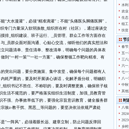
水利
农业
生态
“大水漫灌”，必须“精准滴灌”；不能“头痛医头脚痛医脚”，
组工
组织专门力量深入软弱涣散_组织所在村（社区），通过座谈交
扶贫
摸排_组织建设、班子运行、_员管理、群众工作等方面存在
节
，与_员群众面对面沟通、心贴心交流，倾听他们的真实想法和
春节
建立问题清单、责任清单、整改清单，明确每个问题的具体表
五一
做到“一村一策”“一社一方案”，确保整顿工作靶向精准、有
三八
六一
出的突出问题，要分类施策、集中攻坚，确保每个问题都有人
七一
八一
、内耗严重的，要及时开展谈心谈话，化解矛盾分歧，明确职
中秋
对_组织书记不胜任、不称职的，要及时调整更换，确保班子核
其他
织生活不规范的，要严格落实组织生活制度，加强_员教育管
意识不强、办事效率低下的，要强化宗旨意识教育，健全服务群
时
宗族z-教干扰、黑恶__等问题的，要坚决依法依规严肃处
八项
20
20
是“一阵风”，必须着眼长远、建章立制，防止问题反弹回
乡村