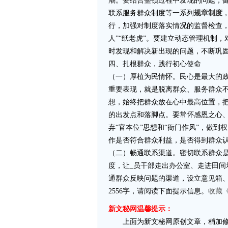
潮。要结合整顿过程中发现的问题，健
联系服务群众制度等一系列
规章制度
行，加强对制度落实情况的监督检查，
人”“纸老虎”。要建立动态管理机制，
时发现和解决新出现的问题，不断巩固
四、扎根群众，践行初心使命
（一）厚植为民情怀。民心是最大的
重要表现，就是脱离群众、服务群众
想，始终把群众放在心中最高位置，
的出发点和落脚点。要常怀感恩之心
弃“官本位”思想和“衙门作风”，做
作是否符合群众利益，是否得到群众
（二）畅通联系渠道。密切联系群众是
度，让_员干部走出办公室、走进田
通群众反映问题的渠道，设立意见箱、
2556字，请阅读下面提示信息。
收藏《
新文秘网温馨提示：
上面为新文秘网原创文章，稍加修