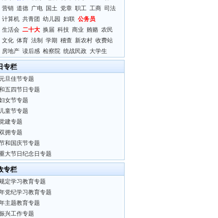
营销
道德
广电
国土
党章
职工
工商
司法
计算机
共青团
幼儿园
妇联
公务员
生活会
二十大
换届
科技
商业
贿赂
农民
文化
体育
法制
学期
稽查
新农村
收费站
房地产
读后感
检察院
统战民政
大学生
日专栏
元旦佳节专题
和五四节日专题
妇女节专题
儿童节专题
党建专题
双拥专题
节和国庆节专题
重大节日纪念日专题
政专栏
规定学习教育专题
24年党纪学习教育专题
23年主题教育专题
振兴工作专题