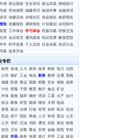
申请
群众团体
安全讲话
政法武装
财税统计
民政
劳动保障
城建讲话
旅游外事
金融讲话
讲话
创建活动
乡镇社区
党会报告
政府报告
报告
述廉报告
调研报告
计划规划
合同契约
制度
工作体会
学习体会
民族宗教
经验交流
主持
会议发言
通讯报道
知识竞赛
解放思想
半年
科学发展
个人总结
社会实践
动员大会
闭幕
改革开放
业专栏
政府
县域
人大
政协
改革
财政
电力
法院
公司
煤矿
工会
电信
财务
教师
交通
质检
城建
防疫
奥运
国旗
档案
安全
保险
保密
计生
禁毒
干部
教育
银行
食品
矿业
环保
畜牧
烟草
物价
培训
工委
水产
会计
执法
粮食
经贸
能源
物业
文明
统战
督查
政治
法律
行政
管理
农村
机关
综治
药品
老干
部队
商场
人才
和谐
普法
公文
公关
求职
石油
消防
通信
农机
就业
铁路
信访
卫生
后勤
聚会
宾馆
金融
医院
学校
邮政
作风
税务
地震
统计
开学
工业
林业