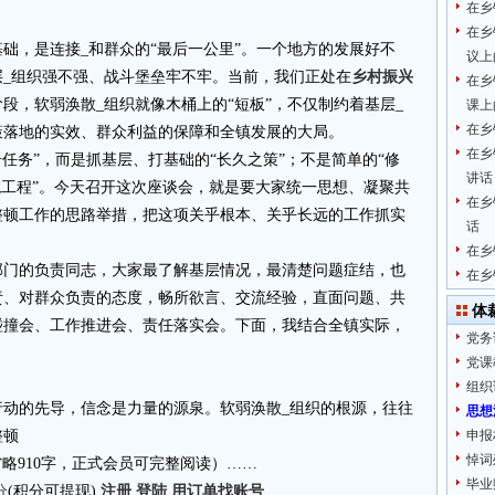
在乡
在乡
基础，是连接_和群众的“最后一公里”。一个地方的发展好不
议上
层_组织强不强、战斗堡垒牢不牢。当前，我们正处在
乡村振兴
在乡
段，软弱涣散_组织就像木桶上的“短板”，不仅制约着基层_
课上
在乡
策落地的实效、群众利益的保障和全镇发展的大局。
在乡
任务”，而是抓基层、打基础的“长久之策”；不是简单的“修
讲话
统工程”。今天召开这次座谈会，就是要大家统一思想、凝聚共
在乡
整顿工作的思路举措，把这项关乎根本、关乎长远的工作抓实
话
在乡
部门的负责同志，大家最了解基层情况，最清楚问题症结，也
在乡
责、对群众负责的态度，畅所欲言、交流经验，直面问题、共
体
碰撞会、工作推进会、责任落实会。下面，我结合全镇实际，
党务
党课
组织
行动的先导，信念是力量的源泉。软弱涣散_组织的根源，往往
思想
整顿
申报
悼词
4.cn省略910字，正式会员可完整阅读）……
毕业
分
(积分可提现)
注册
登陆
用订单找账号