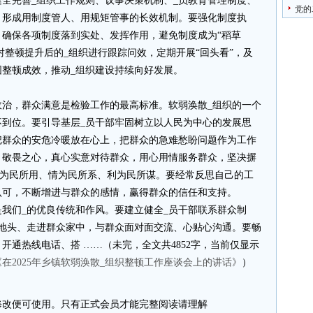
全完善_组织工作规则、议事决策机制、_员教育管理制度、
党的
，形成用制度管人、用规矩管事的长效机制。要强化制度执
确保各项制度落到实处、发挥作用，避免制度成为“稻草
对整顿提升后的_组织进行跟踪问效，定期开展“回头看”，及
整顿成效，推动_组织建设持续向好发展。
政治，群众满意是检验工作的最高标准。软弱涣散_组织的一个
不到位。要引导基层_员干部牢固树立以人民为中心的发展思
把群众的安危冷暖放在心上，把群众的急难愁盼问题作为工作
、敬畏之心，真心实意对待群众，用心用情服务群众，坚决摒
到权为民所用、情为民所系、利为民所谋。要经常反思自己的工
认可，不断增进与群众的感情，赢得群众的信任和支持。
我们_的优良传统和作风。要建立健全_员干部联系群众制
间地头、走进群众家中，与群众面对面交流、心贴心沟通。要畅
开通热线电话、搭 ……（未完，全文共4852字，当前仅显示
在2025年乡镇软弱涣散_组织整顿工作座谈会上的讲话》
）
改便可使用。只有正式会员才能完整阅读请理解