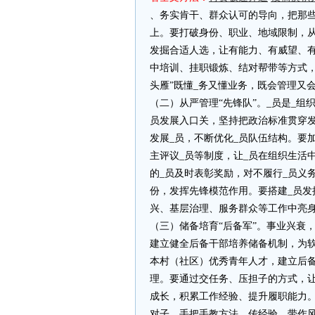
、务实肯干、群众认可的导向，把那
上。要打破身份、职业、地域限制，
发掘合适人选，让有能力、有威望、
中培训、挂职锻炼、结对帮带等方式，
头雁”既懂_务又懂业务，既会管理又
（二）从严管理“先锋队”。_员是_组
员发展入口关，坚持把政治标准贯穿发
发展_员，不断优化_员队伍结构。要
主评议_员等制度，让_员在组织生活
的_员及时表彰奖励，对不履行_员义
份，发挥先锋模范作用。要搭建_员发
兴、基层治理、服务群众等工作中亮
（三）储备培育“后备军”。事业兴衰
建立健全后备干部培养储备机制，为
本村（社区）优秀青年人才，建立后
理。要通过交任务、压担子的方式，
成长，积累工作经验、提升履职能力
对子，手把手教方法、传经验、带作