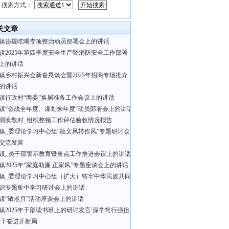
搜索方式：
关文章
镇违规吃喝专项整治动员部署会上的讲话​
镇2025年第四季度安全生产暨消防安全工作部署
上的讲话
镇乡村振兴会新春恳谈会暨2025年招商专场推介
的讲话
镇行政村“两委”换届准备工作会议上的讲话
镇“奋战全年度、谋划来年度”动员部署会上的讲话
弱涣散村_组织整顿工作评估验收情况报告
镇_委理论学习中心组“改文风转作风”专题研讨会
交流发言
镇_员干部警示教育暨重点工作推进会议上的讲话
镇2025年“家庭助廉 正家风”专题座谈会上的讲话
镇_委理论学习中心组（扩大）铸牢中华民族共同
识专题集中学习研讨会上的讲话
镇“敬老月”活动座谈会上的讲话
镇2025年干部读书班上的研讨发言:深学笃行强担
实干奋进开新局