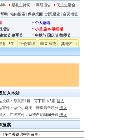
材料
婚礼主持词
调研报告
民主生活会
站帮助
|
站内搜索
|
保存桌面
|
浏览足迹
|
会员增值
育
个人总结
践报告
小品
剧本
读后感
建党节
建军节
中秋节
国庆节
教师节
教育卫生
社会管理
垂直系统
其他栏目
费加入本站
站投稿：每采用1篇，可下载 1-5篇
进入
站宣传：做个小链接，赠送若干积分
进入
加入：在线支付，系统自动瞬间开通
进入
章搜索