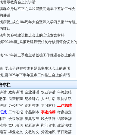
镇警示教育会上的讲话
镇群众身边不正之风和腐败问题集中整治工作会
的讲话
镇庆祝_成立104周年大会暨深入学习贯彻**专题_
的讲话
镇和美乡村建设推进会上的交流发言材料
镇2024年度_风廉政建设责任制考核测评会议上的
镇2025年第三季度主动创稳工作推进会议上的讲
镇_委班子巡察整改专题民主生活会上的讲话
镇_委2025年下半年重点工作推进会上的讲话
裁专栏
讲话
政务讲话
企业讲话
农业讲话
年终总结
教案
民营招商
纪检讲话
人大讲话
政协讲话
讲话
办公厅室
剖析整改
学习材料
工作总结
汇报
工作汇报
小品剧本
事迹推荐
考察鉴定
材料
会议致辞
庆典致辞
晚会致辞
结婚致辞
殡葬
竞职演说
精彩演讲
慰问贺电
政治法律
赠言
毕业论文
文教论文
党团知识
节日致辞