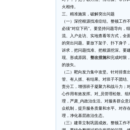
火相传。
三、精准施策，破解突出问题
（一）深挖根源找准症结。整顿工作不能
必须“对症下药”。要坚持问题导向，
流、入户走访、实地查看等方式，全面
的突出问题。要放下架子、扑下身子
诉求，把问题找准、把根源挖深。要
现、形成原因、
整改措施
和完成时限，
的放矢。
（二）靶向发力集中攻坚。针对排查
管、有人抓、有结果。对班子不团结
责分工，增强班子凝聚力和战斗力；
心作用有效发挥。对_员管理松散、组
理，严肃_内政治生活。对服务群众
众机制，提升服务质量和水平。对存在
理，净化基层政治生态。
（三）建章立制巩固成效。整顿工作不