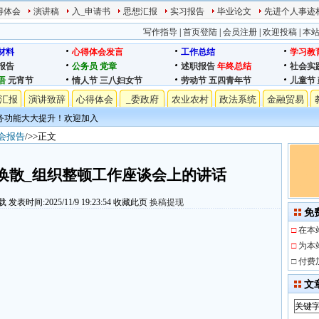
得体会
演讲稿
入_申请书
思想汇报
实习报告
毕业论文
先进个人事迹
写作指导
|
首页登陆
|
会员注册
|
欢迎投稿
|
本
材料
心得体会发言
工作总结
学习教
报告
公务员
党章
述职报告
年终总结
社会实
语
元宵节
情人节
三八妇女节
劳动节
五四青年节
儿童节
汇报
演讲致辞
心得体会
_委政府
农业农村
政法系统
金融贸易
务功能大大提升！欢迎加入
_会报告
/>>正文
弱涣散_组织整顿工作座谈会上的讲话
载
发表时间:2025/11/9 19:23:54
收藏此页
换稿提现
免
□
在本
□
为本
□
付费
文