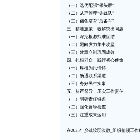
（一）选优配强“领头雁”
（二）从严管理“先锋队”
（三）储备培育“后备军”
三、精准施策，破解突出问题
（一）深挖根源找准症结
（二）靶向发力集中攻坚
（三）建章立制巩固成效
四、扎根群众，践行初心使命
（一）厚植为民情怀
（二）畅通联系渠道
（三）办好民生实事
五、从严督导，压实工作责任
（一）明确责任链条
（二）强化督导检查
（三）注重成果运用
……
在2025年乡镇软弱涣散_组织整顿工