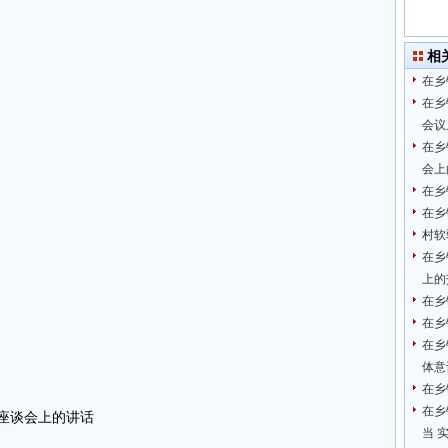
相
在乡
在乡
会议
在乡
会上
在乡
在乡
村软
在乡
上的
在乡
在乡
在乡
体意
在乡
在乡
作座谈会上的讲话
当 