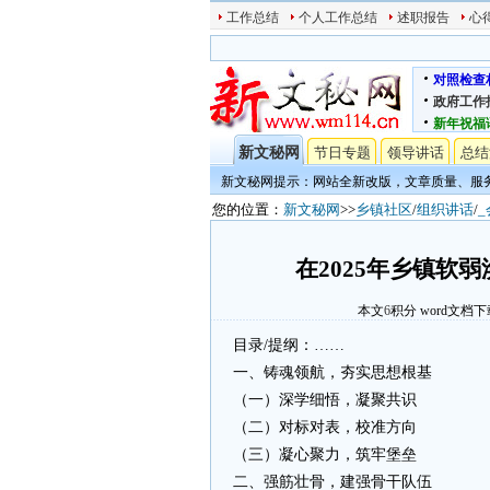
工作总结
个人工作总结
述职报告
心
对照检查
政府工作
新年祝福
新文秘网
节日专题
领导讲话
总结
新文秘网提示：网站全新改版，文章质量、服
您的位置：
新文秘网
>>
乡镇社区
/
组织讲话
/
在2025年乡镇软
本文
6
积分
word文档下
目录/提纲：……
一、铸魂领航，夯实思想根基
（一）深学细悟，凝聚共识
（二）对标对表，校准方向
（三）凝心聚力，筑牢堡垒
二、强筋壮骨，建强骨干队伍