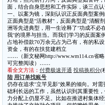
面，结合自身思想和工作实际，谈三点认
一、以案为镜，深刻认识正反面典型案例
正面典型是"活教材"，反面典型是"清醒
洲等先进典型，用一生诠释了"功成不必
我"的境界与担当。而我们学习的反面案
占地补偿款70万余元占为己有，有的私设
资金，有的在扶贫建档立
……（新文秘网http://www.wm114.cn
可完整阅读）……
看全文方法：
付费极速开通
投稿换积分
(
陆
用订单找账号
仍存在追求"立竿见影"效果的倾向。对
础利长远的工作，虽然认识到其重要性，
力分配上仍显不足。比如在推进村集体经