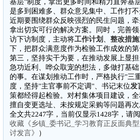
基层"制度，拿出更多时间和精力直奔基
是多到困难多、群众意见集中、工作打不
近期要围绕群众反映强烈的民生问题，牵
拿出切实可行的解决方案。同时，完善领
访下访制度，主动将
工作计划
、
整改措施
下，把群众满意度作为检验工作成效的第
第三，坚持实干为要，在推动发展上显担
急功近利、哗众取宠的想法，多做打基础
的事。在谋划推动工作时，严格执行"三
度，坚持"主官事前不定调"、书记末位
发
策都经得起检验。对村集体项目建设，全
擅自变更选址、未按规定采购等问题再次
全文共2247字，当前仅显示1428字，
收藏《乡镇_委书记_学习教育正反面典
讨发言》
）