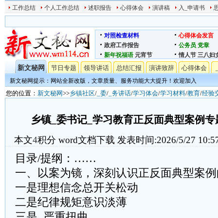
工作总结
个人工作总结
述职报告
心得体会
演讲稿
入_申请书
对照检查材料
心得体会发言
政府工作报告
公务员
党章
新年祝福语
元宵节
情人节
三八妇
新文秘网
节日专题
领导讲话
总结汇报
演讲致辞
心得体会
新文秘网提示：网站全新改版，文章质量、服务功能大大提升！欢迎加入
您的位置：
新文秘网
>>
乡镇社区
/
_委
/
_务讲话
/
学习体会
/
学习材料
/
教育
/
经验
乡镇_委书记_学习教育正反面典型案例专
本文
4
积分
word文档下载
发表时间:2026/5/27 10:5
目录/提纲：……
一、以案为镜，深刻认识正反面典型案例
一是理想信念总开关松动
二是纪律规矩意识淡薄
三是_严重扭曲