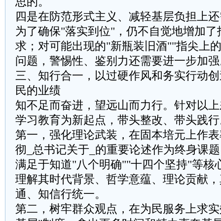
思的。
四是在防范形式主义、减轻基层负担上还
为了确保"落实到位"，仍不自觉地增加了
求；对可能出现的"新瓶装旧酒""指尖上
问题，警惕性、鉴别力还需要进一步加强
三、知行合一，以过硬作风和务实行动创
民的业绩
知不足而奋进，望远山而力行。针对以上
学习教育为新起点，带头整改、带头践行
第一，强化理论武装，在固本培元上作表
彻_总书记关于_的重要论述作为终身课
满足于知道"八个明确""十四个坚持"等
理解其时代背景、哲学意蕴、理论贡献，
通、知信行统一。
第二，树牢群众观点，在为民服务上求实